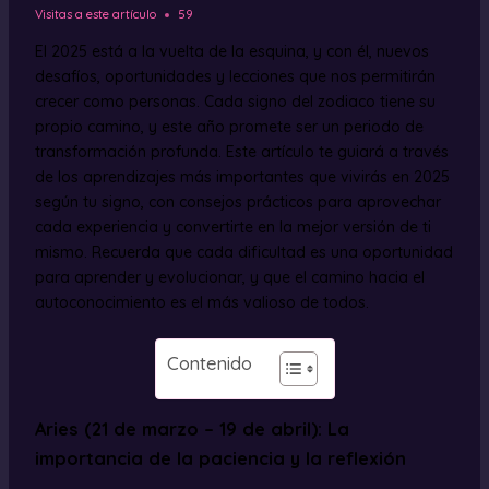
Visitas a este artículo
59
El 2025 está a la vuelta de la esquina, y con él, nuevos
desafíos, oportunidades y lecciones que nos permitirán
crecer como personas. Cada signo del zodiaco tiene su
propio camino, y este año promete ser un periodo de
transformación profunda. Este artículo te guiará a través
de los aprendizajes más importantes que vivirás en 2025
según tu signo, con consejos prácticos para aprovechar
cada experiencia y convertirte en la mejor versión de ti
mismo. Recuerda que cada dificultad es una oportunidad
para aprender y evolucionar, y que el camino hacia el
autoconocimiento es el más valioso de todos.
Contenido
Aries (21 de marzo – 19 de abril): La
importancia de la paciencia y la reflexión