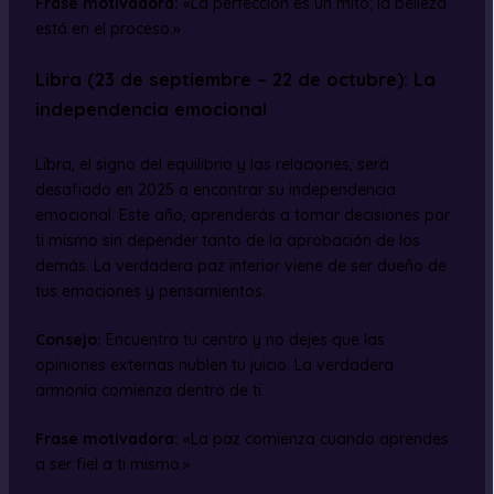
Frase motivadora:
«La perfección es un mito; la belleza
está en el proceso.»
Libra (23 de septiembre – 22 de octubre): La
independencia emocional
Libra, el signo del equilibrio y las relaciones, será
desafiado en 2025 a encontrar su independencia
emocional. Este año, aprenderás a tomar decisiones por
ti mismo sin depender tanto de la aprobación de los
demás. La verdadera paz interior viene de ser dueño de
tus emociones y pensamientos.
Consejo:
Encuentra tu centro y no dejes que las
opiniones externas nublen tu juicio. La verdadera
armonía comienza dentro de ti.
Frase motivadora:
«La paz comienza cuando aprendes
a ser fiel a ti mismo.»