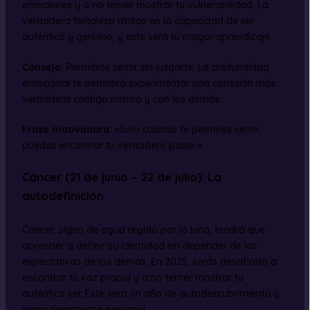
emociones y a no temer mostrar tu vulnerabilidad. La
verdadera fortaleza radica en la capacidad de ser
auténtico y genuino, y este será tu mayor aprendizaje.
Consejo:
Permítete sentir sin juzgarte. La profundidad
emocional te permitirá experimentar una conexión más
verdadera contigo mismo y con los demás.
Frase motivadora:
«Solo cuando te permites sentir,
puedes encontrar tu verdadero poder.»
Cáncer (21 de junio – 22 de julio): La
autodefinición
Cáncer, signo de agua regido por la luna, tendrá que
aprender a definir su identidad sin depender de las
expectativas de los demás. En 2025, serás desafiado a
encontrar tu voz propia y a no temer mostrar tu
auténtico ser. Este será un año de autodescubrimiento y
empoderamiento personal.