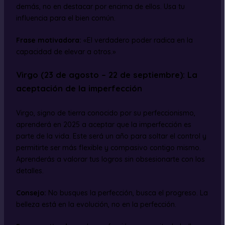
demás, no en destacar por encima de ellos. Usa tu
influencia para el bien común.
Frase motivadora:
«El verdadero poder radica en la
capacidad de elevar a otros.»
Virgo (23 de agosto – 22 de septiembre): La
aceptación de la imperfección
Virgo, signo de tierra conocido por su perfeccionismo,
aprenderá en 2025 a aceptar que la imperfección es
parte de la vida. Este será un año para soltar el control y
permitirte ser más flexible y compasivo contigo mismo.
Aprenderás a valorar tus logros sin obsesionarte con los
detalles.
Consejo:
No busques la perfección, busca el progreso. La
belleza está en la evolución, no en la perfección.