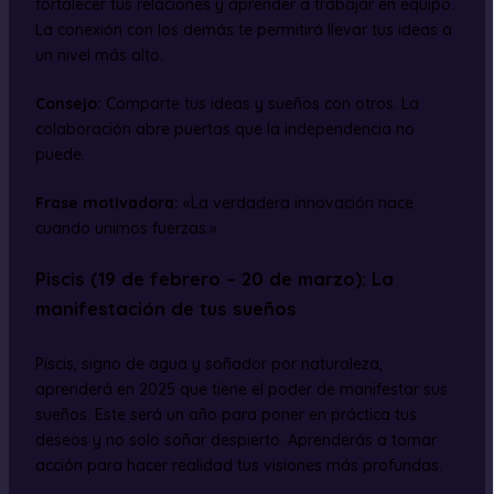
fortalecer tus relaciones y aprender a trabajar en equipo.
La conexión con los demás te permitirá llevar tus ideas a
un nivel más alto.
Consejo:
Comparte tus ideas y sueños con otros. La
colaboración abre puertas que la independencia no
puede.
Frase motivadora:
«La verdadera innovación nace
cuando unimos fuerzas.»
Piscis (19 de febrero – 20 de marzo): La
manifestación de tus sueños
Piscis, signo de agua y soñador por naturaleza,
aprenderá en 2025 que tiene el poder de manifestar sus
sueños. Este será un año para poner en práctica tus
deseos y no solo soñar despierto. Aprenderás a tomar
acción para hacer realidad tus visiones más profundas.