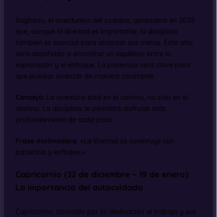
Sagitario, el aventurero del zodiaco, aprenderá en 2025
que, aunque la libertad es importante, la disciplina
también es esencial para alcanzar sus metas. Este año,
será desafiado a encontrar un equilibrio entre la
exploración y el enfoque. La paciencia será clave para
que puedas avanzar de manera constante.
Consejo:
La aventura está en el camino, no solo en el
destino. La disciplina te permitirá disfrutar más
profundamente de cada paso.
Frase motivadora:
«La libertad se construye con
paciencia y enfoque.»
Capricornio (22 de diciembre – 19 de enero):
La importancia del autocuidado
Capricornio, conocido por su dedicación al trabajo y sus