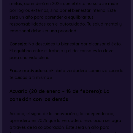
metas, aprenderá en 2025 que el éxito no solo se mide
por logros externos, sino por el bienestar interno. Este
será un año para aprender a equilibrar tus
responsabilidades con el autocuidado. Tu salud mental y
emocional debe ser una prioridad.
Consejo:
No descuides tu bienestar por alcanzar el éxito.
El equilibrio entre el trabajo y el descanso es la clave
para una vida plena.
Frase motivadora:
«El éxito verdadero comienza cuando
te cuidas a ti mismo.»
Acuario (20 de enero – 18 de febrero): La
conexión con los demás
Acuario, el signo de la innovación y la independencia,
aprenderá en 2025 que la verdadera revolución se logra
a través de la colaboración. Este será un año para