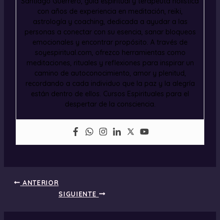
Santiago Guerrero, guía espiritual y terapeuta holística
con años de experiencia en meditación, reiki,
astrología y coaching, dedicada a ayudar a las
personas a conectar con su esencia, sanar bloqueos
emocionales y encontrar propósito. A través de
soyespiritual.com, ofrezco herramientas como
meditaciones, rituales y reflexiones para inspirar un
camino de autoconocimiento, amor y plenitud,
recordando a cada individuo que la paz y la alegría
están dentro de ellos. Cursos Espirituales para el
despertar de la consciencia.
ANTERIOR
SIGUIENTE