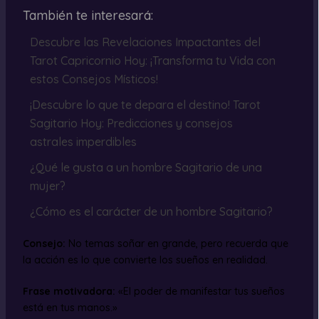
También te interesará:
Descubre las Revelaciones Impactantes del
Tarot Capricornio Hoy: ¡Transforma tu Vida con
estos Consejos Místicos!
¡Descubre lo que te depara el destino! Tarot
Sagitario Hoy: Predicciones y consejos
astrales imperdibles
¿Qué le gusta a un hombre Sagitario de una
mujer?
¿Cómo es el carácter de un hombre Sagitario?
Consejo:
No temas soñar en grande, pero recuerda que
la acción es lo que convierte los sueños en realidad.
Frase motivadora:
«El poder de manifestar tus sueños
está en tus manos.»