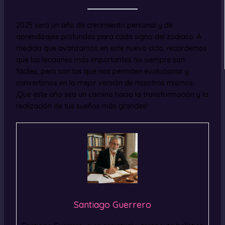
2025 será un año de crecimiento personal y de
aprendizajes profundos para cada signo del zodiaco. A
medida que avanzamos en este nuevo ciclo, recordemos
que las lecciones más importantes no siempre son
fáciles, pero son las que nos permiten evolucionar y
convertirnos en la mejor versión de nosotros mismos.
¡Que este año sea un camino hacia la transformación y la
realización de tus sueños más grandes!
Santiago Guerrero