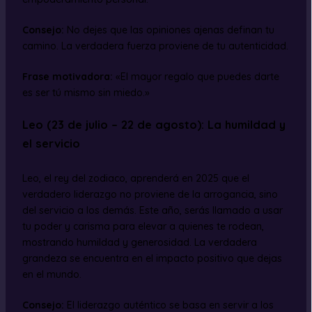
Consejo:
No dejes que las opiniones ajenas definan tu
camino. La verdadera fuerza proviene de tu autenticidad.
Frase motivadora:
«El mayor regalo que puedes darte
es ser tú mismo sin miedo.»
Leo (23 de julio – 22 de agosto): La humildad y
el servicio
Leo, el rey del zodiaco, aprenderá en 2025 que el
verdadero liderazgo no proviene de la arrogancia, sino
del servicio a los demás. Este año, serás llamado a usar
tu poder y carisma para elevar a quienes te rodean,
mostrando humildad y generosidad. La verdadera
grandeza se encuentra en el impacto positivo que dejas
en el mundo.
Consejo:
El liderazgo auténtico se basa en servir a los