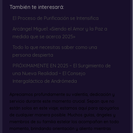
También te interesará:
El Proceso de Purificación se Intensifica
Arcángel Miguel: «Siendo el Amor y la Paz a
medida que se acerca 2025»
Todo lo que necesitas saber como una
persona despierta
PRÓXIMAMENTE EN 2025 ~ El Surgimiento de
una Nueva Realidad ~ El Consejo
Intergaláctico de Andrómeda
Apreciamos profundamente su valentía, dedicación y
servicio durante este momento crucial. Sepan que no
están solos en este viaje; estamos aquí para apoyarlos
de cualquier manera posible. Muchos guías, ángeles y
miembros de su familia estelar los acompañan en todo
momento, brindando orientación y aliento mientras