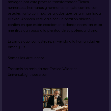
navegan por este proceso transformador. Tienen
numerosos hermanos y hermanas en este camino con
ustedes, junto con muchos aliados que los animan hacia
el éxito. Abracen este viaje con un corazón abierto y
confíen en que están exactamente donde necesitan estar
mientras dan paso a la plenitud de su potencial divino.
Estamos aquí con ustedes, sirviendo a la humanidad en
amor y luz.
Somos los Arcturianos.
Transmisión recibida por Chellea Wilder en
UniversalLighthouse.com