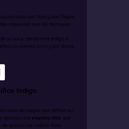
, popularizado por Nancy Ann Tappe.
des especiales que los distinguen.
 de su aura, siendo este índigo el
efleja su esencia única y sus dones
niños índigo
ón única de rasgos que definen su
es destaca una
empatía alta
, que
 de quienes los rodean. Esta