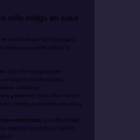
un niño índigo en casa
o es un niño índigo son variadas y
s claros que pueden indicar la
ias
: Los niños índigo suelen
a su edad en las tareas que
iones cotidianas.
onas y entorno
: Estos niños tienden
es los rodean, mostrando empatía y
rmas establecidas
: Los niños índigo
por desafiar las reglas o normas
ginal.