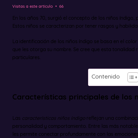
Visitas a este artículo
66
En los años 70, surgió el concepto de los niños índigo
Estos niños se caracterizan por tener rasgos y habilida
La identificación de los niños índigo se basa en el color
que les otorga su nombre. Se cree que esta tonalidad r
particulares.
Contenido
Características principales de los 
Las
características niños índigo
reflejan una combinaci
personalidad y comportamiento. Entre las más notabl
les permite conectar profundamente con las emociones