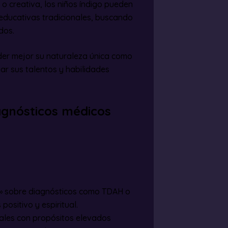
 o creativa, los niños índigo pueden
 educativas tradicionales, buscando
dos.
der mejor su naturaleza única como
ar sus talentos y habilidades
iagnósticos médicos
go» sobre diagnósticos como TDAH o
ositivo y espiritual.
iales con propósitos elevados