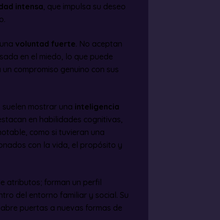
idad intensa
, que impulsa su deseo
o.
 una
voluntad fuerte
. No aceptan
asada en el miedo, lo que puede
a un compromiso genuino con sus
os suelen mostrar una
inteligencia
stacan en habilidades cognitivas,
otable, como si tuvieran una
nados con la vida, el propósito y
e atributos; forman un perfil
tro del entorno familiar y social. Su
 abre puertas a nuevas formas de