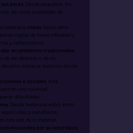
 sus pares
: Desde pequeños, los
ncia, así como cualidades de
en control o miedo
: Estos niños
onen reglas de forma inflexible o
rtos y comprensivos.
cajar en ambientes tradicionales
:
 de ser distintos o de no
 llevarlos a buscar espacios donde
ersonales o sociales
: Ante
muestran una voluntad
perar dificultades.
anas
: Desde temprana edad, estos
spirituales o metafísicos,
s más allá de lo material.
 convencionales por su naturaleza