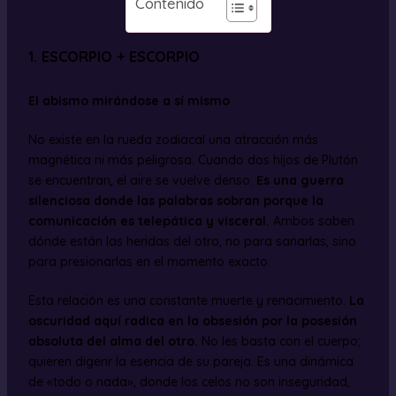
Contenido
1. ESCORPIO + ESCORPIO
El abismo mirándose a sí mismo
No existe en la rueda zodiacal una atracción más
magnética ni más peligrosa. Cuando dos hijos de Plutón
se encuentran, el aire se vuelve denso.
Es una guerra
silenciosa donde las palabras sobran porque la
comunicación es telepática y visceral.
Ambos saben
dónde están las heridas del otro, no para sanarlas, sino
para presionarlas en el momento exacto.
Esta relación es una constante muerte y renacimiento.
La
oscuridad aquí radica en la obsesión por la posesión
absoluta del alma del otro.
No les basta con el cuerpo;
quieren digerir la esencia de su pareja. Es una dinámica
de «todo o nada», donde los celos no son inseguridad,