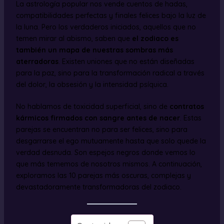
La astrología popular nos vende cuentos de hadas,
compatibilidades perfectas y finales felices bajo la luz de
la luna. Pero los verdaderos iniciados, aquellos que no
temen mirar al abismo, saben que
el zodiaco es
también un mapa de nuestras sombras más
aterradoras
. Existen uniones que no están diseñadas
para la paz, sino para la transformación radical a través
del dolor, la obsesión y la intensidad psíquica.
No hablamos de toxicidad superficial, sino de
contratos
kármicos firmados con sangre antes de nacer
. Estas
parejas se encuentran no para ser felices, sino para
desgarrarse el ego mutuamente hasta que solo quede la
verdad desnuda. Son espejos negros donde vemos lo
que más tememos de nosotros mismos. A continuación,
exploramos las 10 parejas más oscuras, complejas y
devastadoramente transformadoras del zodiaco.