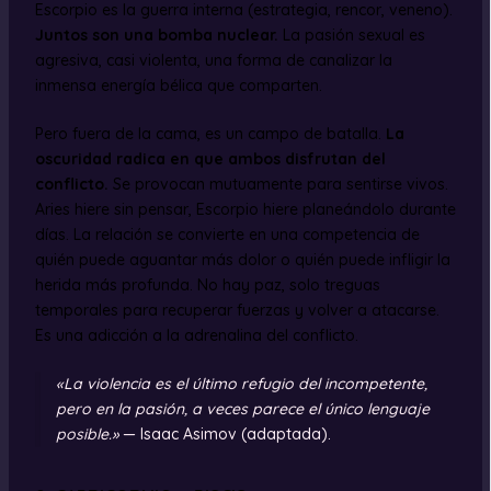
Escorpio es la guerra interna (estrategia, rencor, veneno).
Juntos son una bomba nuclear.
La pasión sexual es
agresiva, casi violenta, una forma de canalizar la
inmensa energía bélica que comparten.
Pero fuera de la cama, es un campo de batalla.
La
oscuridad radica en que ambos disfrutan del
conflicto.
Se provocan mutuamente para sentirse vivos.
Aries hiere sin pensar, Escorpio hiere planeándolo durante
días. La relación se convierte en una competencia de
quién puede aguantar más dolor o quién puede infligir la
herida más profunda. No hay paz, solo treguas
temporales para recuperar fuerzas y volver a atacarse.
Es una adicción a la adrenalina del conflicto.
«La violencia es el último refugio del incompetente,
pero en la pasión, a veces parece el único lenguaje
posible.»
— Isaac Asimov (adaptada).