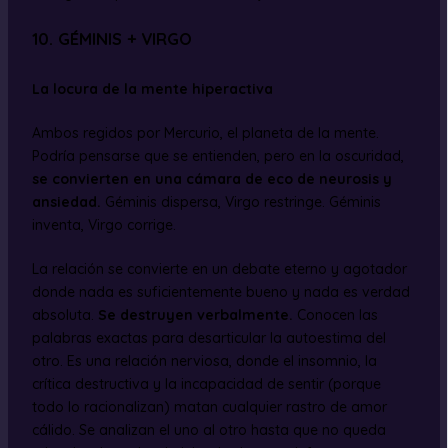
10. GÉMINIS + VIRGO
La locura de la mente hiperactiva
Ambos regidos por Mercurio, el planeta de la mente.
Podría pensarse que se entienden, pero en la oscuridad,
se convierten en una cámara de eco de neurosis y
ansiedad.
Géminis dispersa, Virgo restringe. Géminis
inventa, Virgo corrige.
La relación se convierte en un debate eterno y agotador
donde nada es suficientemente bueno y nada es verdad
absoluta.
Se destruyen verbalmente.
Conocen las
palabras exactas para desarticular la autoestima del
otro. Es una relación nerviosa, donde el insomnio, la
crítica destructiva y la incapacidad de sentir (porque
todo lo racionalizan) matan cualquier rastro de amor
cálido. Se analizan el uno al otro hasta que no queda