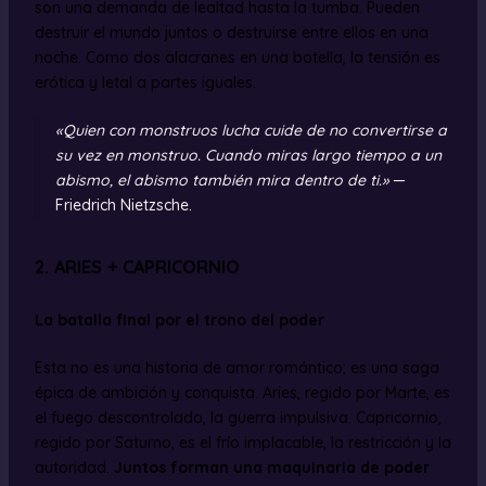
son una demanda de lealtad hasta la tumba. Pueden
destruir el mundo juntos o destruirse entre ellos en una
noche. Como dos alacranes en una botella, la tensión es
erótica y letal a partes iguales.
«Quien con monstruos lucha cuide de no convertirse a
su vez en monstruo. Cuando miras largo tiempo a un
abismo, el abismo también mira dentro de ti.»
—
Friedrich Nietzsche.
2. ARIES + CAPRICORNIO
La batalla final por el trono del poder
Esta no es una historia de amor romántico; es una saga
épica de ambición y conquista. Aries, regido por Marte, es
el fuego descontrolado, la guerra impulsiva. Capricornio,
regido por Saturno, es el frío implacable, la restricción y la
autoridad.
Juntos forman una maquinaria de poder