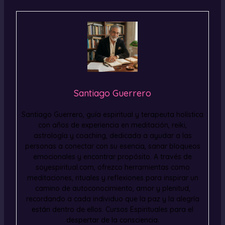
Santiago Guerrero
Santiago Guerrero, guía espiritual y terapeuta holística
con años de experiencia en meditación, reiki,
astrología y coaching, dedicada a ayudar a las
personas a conectar con su esencia, sanar bloqueos
emocionales y encontrar propósito. A través de
soyespiritual.com, ofrezco herramientas como
meditaciones, rituales y reflexiones para inspirar un
camino de autoconocimiento, amor y plenitud,
recordando a cada individuo que la paz y la alegría
están dentro de ellos. Cursos Espirituales para el
despertar de la consciencia.