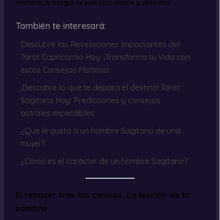
misterio, ni magia, ni piel; solo datos y defectos.
También te interesará:
Descubre las Revelaciones Impactantes del
Tarot Capricornio Hoy: ¡Transforma tu Vida con
estos Consejos Místicos!
¡Descubre lo que te depara el destino! Tarot
Sagitario Hoy: Predicciones y consejos
astrales imperdibles
¿Qué le gusta a un hombre Sagitario de una
mujer?
¿Cómo es el carácter de un hombre Sagitario?
El renacer tras las cenizas: La lección de la
sombra