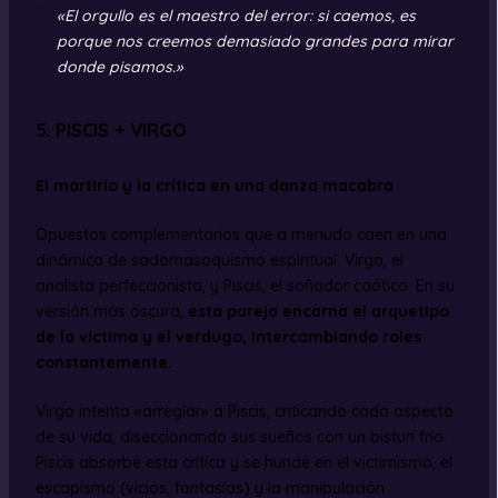
«El orgullo es el maestro del error: si caemos, es
porque nos creemos demasiado grandes para mirar
donde pisamos.»
5. PISCIS + VIRGO
El martirio y la crítica en una danza macabra
Opuestos complementarios que a menudo caen en una
dinámica de sadomasoquismo espiritual. Virgo, el
analista perfeccionista, y Piscis, el soñador caótico. En su
versión más oscura,
esta pareja encarna el arquetipo
de la víctima y el verdugo, intercambiando roles
constantemente.
Virgo intenta «arreglar» a Piscis, criticando cada aspecto
de su vida, diseccionando sus sueños con un bisturí frío.
Piscis absorbe esta crítica y se hunde en el victimismo, el
escapismo (vicios, fantasías) y la manipulación