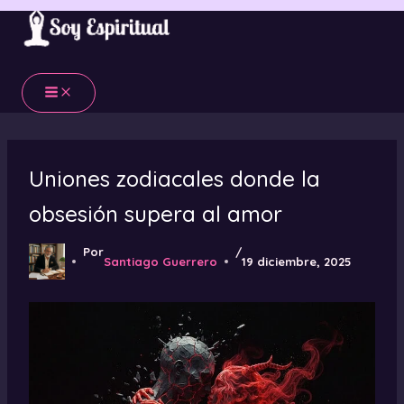
Ir
al
contenido
Uniones zodiacales donde la
obsesión supera al amor
Por
/
Santiago Guerrero
19 diciembre, 2025