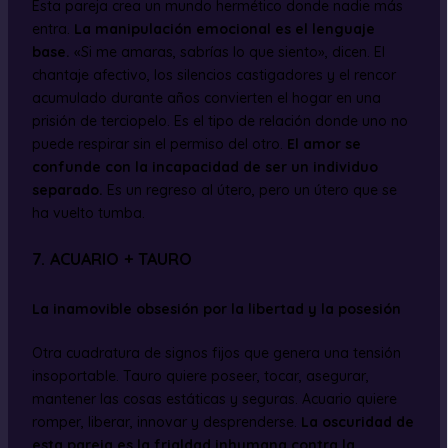
Esta pareja crea un mundo hermético donde nadie más
entra.
La manipulación emocional es el lenguaje
base.
«Si me amaras, sabrías lo que siento», dicen. El
chantaje afectivo, los silencios castigadores y el rencor
acumulado durante años convierten el hogar en una
prisión de terciopelo. Es el tipo de relación donde uno no
puede respirar sin el permiso del otro.
El amor se
confunde con la incapacidad de ser un individuo
separado.
Es un regreso al útero, pero un útero que se
ha vuelto tumba.
7. ACUARIO + TAURO
La inamovible obsesión por la libertad y la posesión
Otra cuadratura de signos fijos que genera una tensión
insoportable. Tauro quiere poseer, tocar, asegurar,
mantener las cosas estáticas y seguras. Acuario quiere
romper, liberar, innovar y desprenderse.
La oscuridad de
esta pareja es la frialdad inhumana contra la