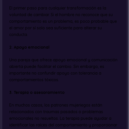
El primer paso para cualquier transformación es la
voluntad de cambiar. Si el hombre no reconoce que su
comportamiento es un problema, es poco probable que
el amor por sí solo sea suficiente para alterar su
conducta.
2. Apoyo emocional
Una pareja que ofrece apoyo emocional y comunicación
abierta puede facilitar el cambio. Sin embargo, es
importante no confundir apoyo con tolerancia a
comportamientos tóxicos.
3. Terapia o asesoramiento
En muchos casos, los patrones mujeriegos están
relacionados con traumas pasados o problemas
emocionales no resueltos. La terapia puede ayudar a
identificar las raíces del comportamiento y proporcionar