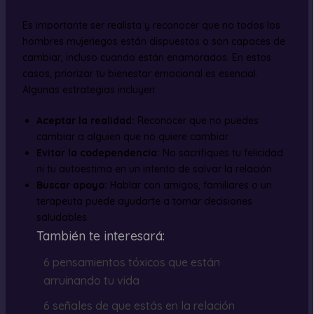
Es importante ser realista y reconocer que no todos los
hombres mujeriegos están dispuestos o son capaces de
cambiar, incluso cuando están enamorados. En estos
casos, priorizar tu bienestar emocional es esencial.
Algunas estrategias incluyen:
Aceptar la realidad:
Reconocer que no puedes
cambiar a alguien que no quiere cambiar.
Evitar la codependencia:
No sacrifiques tu felicidad
ni tu autoestima en un intento de salvar la relación.
Buscar apoyo:
Hablar con amigos, familiares o un
terapeuta puede ayudarte a tomar decisiones
saludables.
También te interesará:
6 pensamientos tóxicos que están
arruinando tu vida
6 señales de que estás en la relación