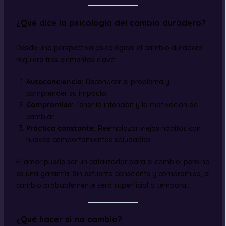
¿Qué dice la psicología del cambio duradero?
Desde una perspectiva psicológica, el cambio duradero
requiere tres elementos clave:
Autoconciencia:
Reconocer el problema y
comprender su impacto.
Compromiso:
Tener la intención y la motivación de
cambiar.
Práctica constante:
Reemplazar viejos hábitos con
nuevos comportamientos saludables.
El amor puede ser un catalizador para el cambio, pero no
es una garantía. Sin esfuerzo consciente y compromiso, el
cambio probablemente será superficial o temporal.
¿Qué hacer si no cambia?