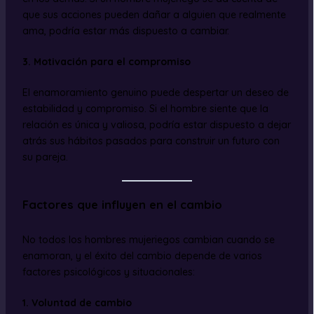
que sus acciones pueden dañar a alguien que realmente
ama, podría estar más dispuesto a cambiar.
3. Motivación para el compromiso
El enamoramiento genuino puede despertar un deseo de
estabilidad y compromiso. Si el hombre siente que la
relación es única y valiosa, podría estar dispuesto a dejar
atrás sus hábitos pasados para construir un futuro con
su pareja.
Factores que influyen en el cambio
No todos los hombres mujeriegos cambian cuando se
enamoran, y el éxito del cambio depende de varios
factores psicológicos y situacionales:
1. Voluntad de cambio