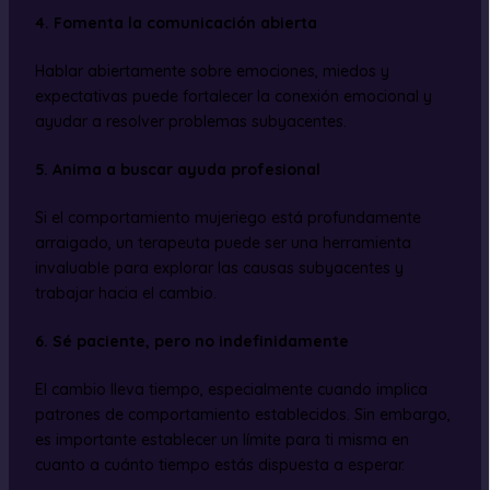
4. Fomenta la comunicación abierta
Hablar abiertamente sobre emociones, miedos y
expectativas puede fortalecer la conexión emocional y
ayudar a resolver problemas subyacentes.
5. Anima a buscar ayuda profesional
Si el comportamiento mujeriego está profundamente
arraigado, un terapeuta puede ser una herramienta
invaluable para explorar las causas subyacentes y
trabajar hacia el cambio.
6. Sé paciente, pero no indefinidamente
El cambio lleva tiempo, especialmente cuando implica
patrones de comportamiento establecidos. Sin embargo,
es importante establecer un límite para ti misma en
cuanto a cuánto tiempo estás dispuesta a esperar.