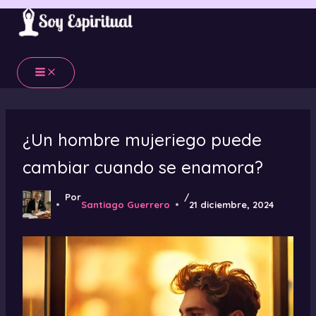
Ir
al
contenido
¿Un hombre mujeriego puede
cambiar cuando se enamora?
Por
/
Santiago Guerrero
21 diciembre, 2024