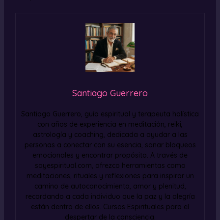
Santiago Guerrero
Santiago Guerrero, guía espiritual y terapeuta holística
con años de experiencia en meditación, reiki,
astrología y coaching, dedicada a ayudar a las
personas a conectar con su esencia, sanar bloqueos
emocionales y encontrar propósito. A través de
soyespiritual.com, ofrezco herramientas como
meditaciones, rituales y reflexiones para inspirar un
camino de autoconocimiento, amor y plenitud,
recordando a cada individuo que la paz y la alegría
están dentro de ellos. Cursos Espirituales para el
despertar de la consciencia.