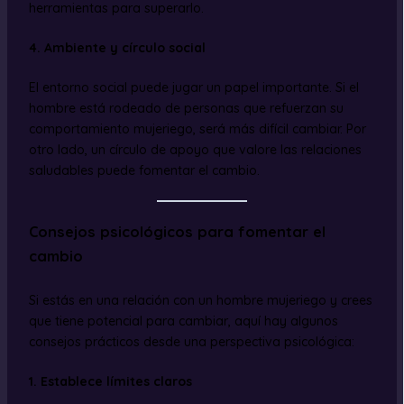
herramientas para superarlo.
4. Ambiente y círculo social
El entorno social puede jugar un papel importante. Si el
hombre está rodeado de personas que refuerzan su
comportamiento mujeriego, será más difícil cambiar. Por
otro lado, un círculo de apoyo que valore las relaciones
saludables puede fomentar el cambio.
Consejos psicológicos para fomentar el
cambio
Si estás en una relación con un hombre mujeriego y crees
que tiene potencial para cambiar, aquí hay algunos
consejos prácticos desde una perspectiva psicológica:
1. Establece límites claros