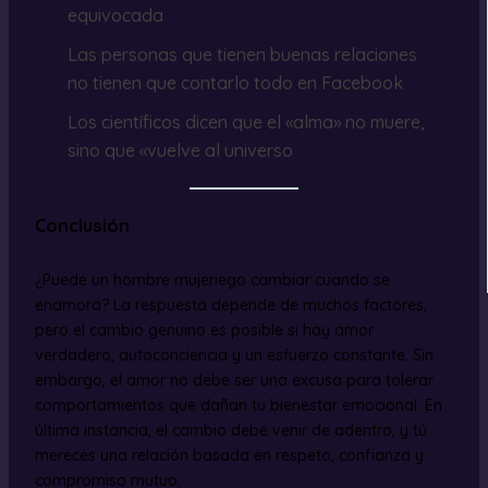
equivocada
Las personas que tienen buenas relaciones
no tienen que contarlo todo en Facebook
Los científicos dicen que el «alma» no muere,
sino que «vuelve al universo
Conclusión
¿Puede un hombre mujeriego cambiar cuando se
enamora? La respuesta depende de muchos factores,
pero el cambio genuino es posible si hay amor
verdadero, autoconciencia y un esfuerzo constante. Sin
embargo, el amor no debe ser una excusa para tolerar
comportamientos que dañan tu bienestar emocional. En
última instancia, el cambio debe venir de adentro, y tú
mereces una relación basada en respeto, confianza y
compromiso mutuo.