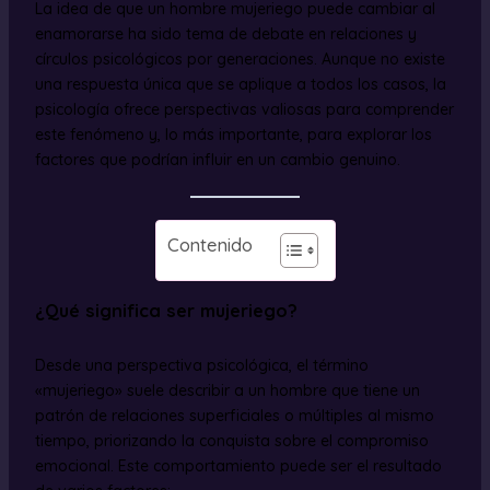
La idea de que un hombre mujeriego puede cambiar al
enamorarse ha sido tema de debate en relaciones y
círculos psicológicos por generaciones. Aunque no existe
una respuesta única que se aplique a todos los casos, la
psicología ofrece perspectivas valiosas para comprender
este fenómeno y, lo más importante, para explorar los
factores que podrían influir en un cambio genuino.
Contenido
¿Qué significa ser mujeriego?
Desde una perspectiva psicológica, el término
«mujeriego» suele describir a un hombre que tiene un
patrón de relaciones superficiales o múltiples al mismo
tiempo, priorizando la conquista sobre el compromiso
emocional. Este comportamiento puede ser el resultado