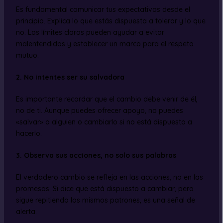
Es fundamental comunicar tus expectativas desde el
principio. Explica lo que estás dispuesta a tolerar y lo que
no. Los límites claros pueden ayudar a evitar
malentendidos y establecer un marco para el respeto
mutuo.
2. No intentes ser su salvadora
Es importante recordar que el cambio debe venir de él,
no de ti. Aunque puedes ofrecer apoyo, no puedes
«salvar» a alguien o cambiarlo si no está dispuesto a
hacerlo.
3. Observa sus acciones, no solo sus palabras
El verdadero cambio se refleja en las acciones, no en las
promesas. Si dice que está dispuesto a cambiar, pero
sigue repitiendo los mismos patrones, es una señal de
alerta.