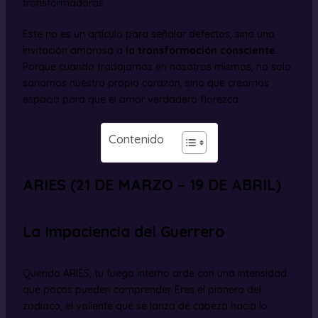
transformadoras.
Este no es un artículo para señalar defectos, sino una
invitación amorosa a
la transformación consciente
.
Porque cuando trabajamos en nosotros mismos, no solo
sanamos nuestro propio corazón, sino que creamos
espacio para que el amor verdadero florezca.
Contenido
ARIES (21 DE MARZO – 19 DE ABRIL)
La Impaciencia del Guerrero
Querido ARIES, tu fuego interno arde con una intensidad
que pocos pueden comprender. Eres el pionero del
zodiaco, el valiente que se lanza de cabeza hacia lo