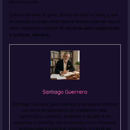
llamamos vida.
Que las estrellas te guíen, que tu corazón te hable, y que
encuentres el coraje para hacer el trabajo sagrado que el
amor verdadero requiere.
El universo está conspirando
a tu favor, siempre
.
Santiago Guerrero
Santiago Guerrero, guía espiritual y terapeuta holística
con años de experiencia en meditación, reiki,
astrología y coaching, dedicada a ayudar a las
personas a conectar con su esencia, sanar bloqueos
emocionales y encontrar propósito. A través de