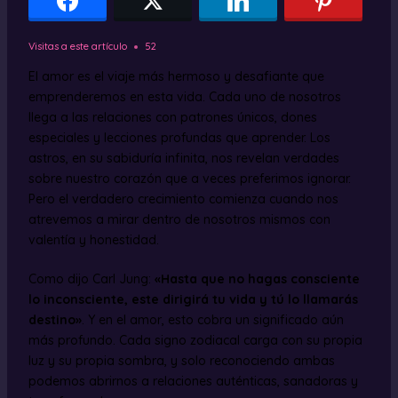
Visitas a este artículo
52
El amor es el viaje más hermoso y desafiante que
emprenderemos en esta vida. Cada uno de nosotros
llega a las relaciones con patrones únicos, dones
especiales y lecciones profundas que aprender. Los
astros, en su sabiduría infinita, nos revelan verdades
sobre nuestro corazón que a veces preferimos ignorar.
Pero el verdadero crecimiento comienza cuando nos
atrevemos a mirar dentro de nosotros mismos con
valentía y honestidad.
Como dijo Carl Jung:
«Hasta que no hagas consciente
lo inconsciente, este dirigirá tu vida y tú lo llamarás
destino»
. Y en el amor, esto cobra un significado aún
más profundo. Cada signo zodiacal carga con su propia
luz y su propia sombra, y solo reconociendo ambas
podemos abrirnos a relaciones auténticas, sanadoras y