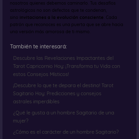
nosotros quienes debemos caminarlo. Tus desafíos
astrológicos no son defectos que te condenan,
sino
invitaciones a la evolución consciente
. Cada
patrón que reconoces es una puerta que se abre hacia
una versión más amorosa de ti mismo.
También te interesará:
Descubre las Revelaciones Impactantes del
Tarot Capricornio Hoy: ¡Transforma tu Vida con
estos Consejos Místicos!
¡Descubre lo que te depara el destino! Tarot
Sagitario Hoy: Predicciones y consejos
astrales imperdibles
¿Qué le gusta a un hombre Sagitario de una
mujer?
¿Cómo es el carácter de un hombre Sagitario?