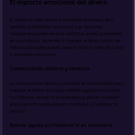
El impacto emocional del dinero
El dinero no solo afecta tu bienestar financiero, sino
también tu bienestar emocional. Las tensiones
financieras pueden llevar a conflictos, estrés y ansiedad
en una relación. Aprender a manejar el dinero juntos de
manera saludable puede mejorar tanto tu relación como
tu bienestar emocional.
Comunicación abierta y honesta
La comunicación abierta y honesta es fundamental para
manejar el dinero en pareja. Hablar regularmente sobre
tus finanzas, revisar tu presupuesto y discutir cualquier
preocupación puede prevenir conflictos y fortalecer tu
relación.
Buscar ayuda profesional si es necesario