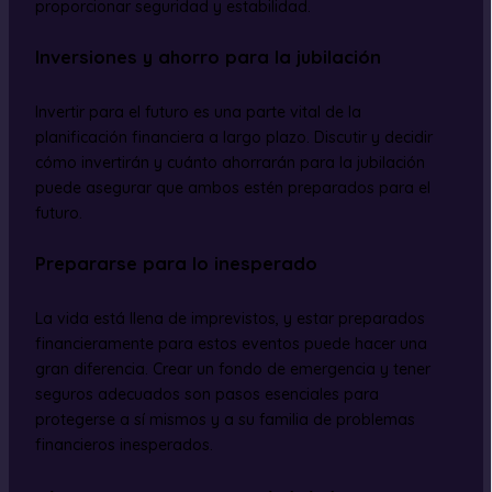
proporcionar seguridad y estabilidad.
Inversiones y ahorro para la jubilación
Invertir para el futuro es una parte vital de la
planificación financiera a largo plazo. Discutir y decidir
cómo invertirán y cuánto ahorrarán para la jubilación
puede asegurar que ambos estén preparados para el
futuro.
Prepararse para lo inesperado
La vida está llena de imprevistos, y estar preparados
financieramente para estos eventos puede hacer una
gran diferencia. Crear un fondo de emergencia y tener
seguros adecuados son pasos esenciales para
protegerse a sí mismos y a su familia de problemas
financieros inesperados.