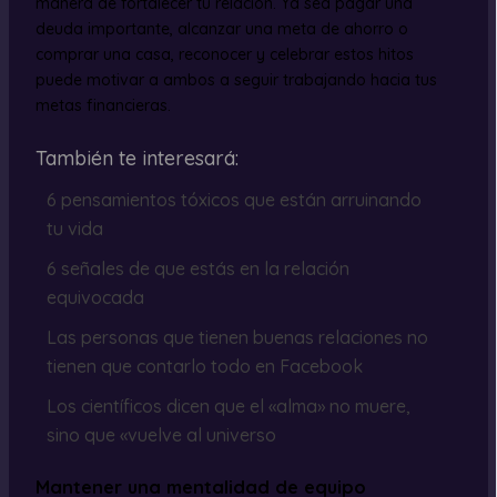
manera de fortalecer tu relación. Ya sea pagar una
deuda importante, alcanzar una meta de ahorro o
comprar una casa, reconocer y celebrar estos hitos
puede motivar a ambos a seguir trabajando hacia tus
metas financieras.
También te interesará:
6 pensamientos tóxicos que están arruinando
tu vida
6 señales de que estás en la relación
equivocada
Las personas que tienen buenas relaciones no
tienen que contarlo todo en Facebook
Los científicos dicen que el «alma» no muere,
sino que «vuelve al universo
Mantener una mentalidad de equipo