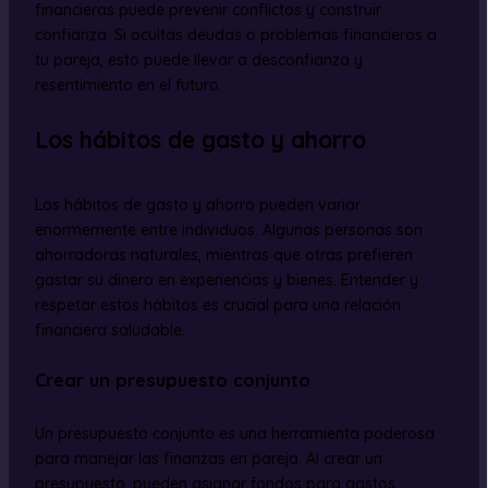
financieras puede prevenir conflictos y construir
confianza. Si ocultas deudas o problemas financieros a
tu pareja, esto puede llevar a desconfianza y
resentimiento en el futuro.
Los hábitos de gasto y ahorro
Los hábitos de gasto y ahorro pueden variar
enormemente entre individuos. Algunas personas son
ahorradoras naturales, mientras que otras prefieren
gastar su dinero en experiencias y bienes. Entender y
respetar estos hábitos es crucial para una relación
financiera saludable.
Crear un presupuesto conjunto
Un presupuesto conjunto es una herramienta poderosa
para manejar las finanzas en pareja. Al crear un
presupuesto, pueden asignar fondos para gastos