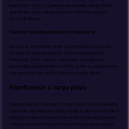
esenciales, ahorros y deseos personales, asegurando
que ambos estén de acuerdo con cómo se gasta y
ahorra el dinero.
Permitir la independencia financiera
Aunque es importante tener un presupuesto conjunto,
también es esencial permitir cierta independencia
financiera. Tener cuentas separadas para gastos
personales puede evitar conflictos y dar a cada persona
una sensación de control sobre su propio dinero.
Planificación a largo plazo
La planificación financiera a largo plazo es otro aspecto
crucial de una relación sólida. Desde la planificación de la
jubilación hasta la creación de un fondo de emergencia,
trabajar juntos en la planificación a largo plazo puede