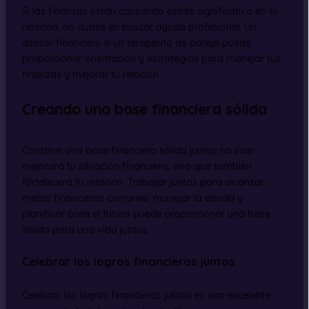
Si las finanzas están causando estrés significativo en tu
relación, no dudes en buscar ayuda profesional. Un
asesor financiero o un terapeuta de pareja puede
proporcionar orientación y estrategias para manejar tus
finanzas y mejorar tu relación.
Creando una base financiera sólida
Construir una base financiera sólida juntos no solo
mejorará tu situación financiera, sino que también
fortalecerá tu relación. Trabajar juntos para alcanzar
metas financieras comunes, manejar la deuda y
planificar para el futuro puede proporcionar una base
sólida para una vida juntos.
Celebrar los logros financieros juntos
Celebrar los logros financieros juntos es una excelente