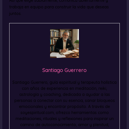
Así que elige sabiamente, comunica abiertamente y
trabaja en equipo para construir la vida que deseas
juntos.
Santiago Guerrero
Santiago Guerrero, guía espiritual y terapeuta holística
con años de experiencia en meditación, reiki,
astrología y coaching, dedicada a ayudar a las
personas a conectar con su esencia, sanar bloqueos
emocionales y encontrar propósito. A través de
soyespiritual.com, ofrezco herramientas como
meditaciones, rituales y reflexiones para inspirar un
camino de autoconocimiento, amor y plenitud,