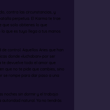
, contra las circunstancias, y
batalla perpetua. El Karma te trae
e que solo obtienes lo que
 lo que es tuyo llega a tus manos
 de control. Aquellos Aries que han
xicas donde «luchaban» por ser
ma te devuelve todo el amor que
ien que no te pide que cambies, sino
der se rompe para dar paso a una
as noches sin dormir y el trabajo
a autoridad natural. Ya no tendrás