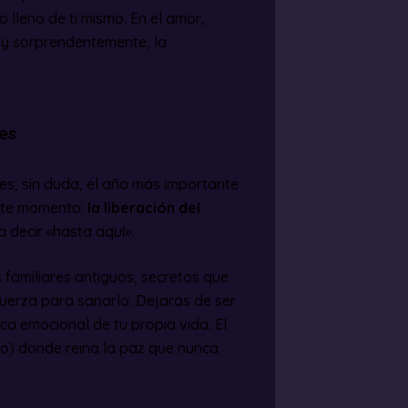
 lleno de ti mismo. En el amor,
; y sorprendentemente, la
es
6 es, sin duda, el año más importante
este momento:
la liberación del
ra decir «hasta aquí».
s familiares antiguos, secretos que
fuerza para sanarlo. Dejarás de ser
rca emocional de tu propia vida. El
co) donde reina la paz que nunca