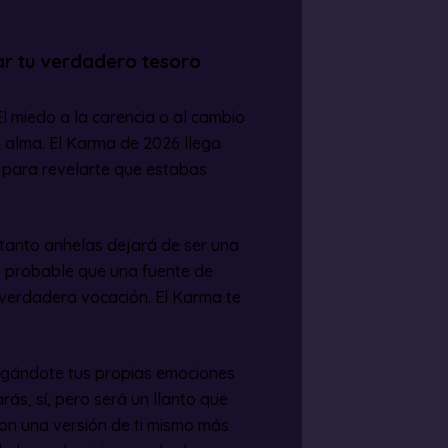
ar tu verdadero tesoro
El miedo a la carencia o al cambio
u alma. El Karma de 2026 llega
o para revelarte que estabas
tanto anhelas dejará de ser una
Es probable que una fuente de
verdadera vocación. El Karma te
ragándote tus propias emociones
rás, sí, pero será un llanto que
 con una versión de ti mismo más