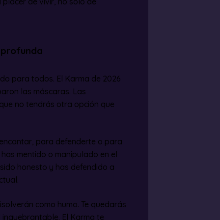
placer de vivir, no solo de
s profunda
 todo para todos. El Karma de 2026
baron las máscaras. Las
 que no tendrás otra opción que
encantar, para defenderte o para
Si has mentido o manipulado en el
s sido honesto y has defendido a
ctual.
 disolverán como humo. Te quedarás
d inquebrantable. El Karma te