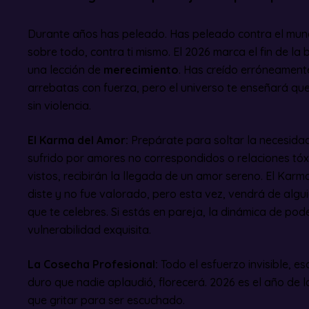
Durante años has peleado. Has peleado contra el mundo
sobre todo, contra ti mismo. El 2026 marca el fin de la 
una lección de
merecimiento
. Has creído erróneament
arrebatas con fuerza, pero el universo te enseñará que
sin violencia.
El Karma del Amor:
Prepárate para soltar la necesidad
sufrido por amores no correspondidos o relaciones tó
vistos, recibirán la llegada de un amor sereno. El Kar
diste y no fue valorado, pero esta vez, vendrá de algu
que te celebres. Si estás en pareja, la dinámica de po
vulnerabilidad exquisita.
La Cosecha Profesional:
Todo el esfuerzo invisible, es
duro que nadie aplaudió, florecerá. 2026 es el año de l
que gritar para ser escuchado.