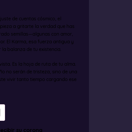
ajuste de cuentas cósmico, el
pieza a gritarte la verdad que has
brado semillas—algunas con amor,
or. El Karma, esa fuerza antigua y
r la balanza de tu existencia.
sta. Es la hoja de ruta de tu alma.
o no serán de tristeza, sino de una
te vivir tanto tiempo cargando ese
ecibir su corona