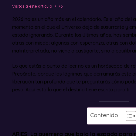
Visitas a este artículo
76
2026 no es un año más en el calendario. Es el año del 
momento en el que el Universo deja de susurrarte y em
estado ignorando. Durante los últimos años, has sem
otras con miedo; algunas con esperanza, otras con dol
malinterpretada, no viene a castigarte, sino a equilibra
Lo que estás a punto de leer no es un horóscopo de revi
Prepárate, porque las lágrimas que derramarás este añ
liberación tan profunda que te preguntarás cómo pudis
peso. Aquí está lo que el destino tiene escrito para ti.
Contenido
ARIES: La guerrera que baja la espada para r