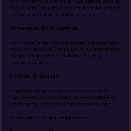
incluir momentos de meditación, visualización y el uso de
herramientas espirituales. Establecer un espacio sagrado
también puede ayudar a facilitar la conexión.
Mantener un Diario Espiritual
Llevar un
diario espiritual
permite registrar experiencias,
mensajes y progresos. Esto no solo ayuda a mantener un
registro, sino que también facilita la reflexión y el
crecimiento continuo.
Practicar la Gratitud
La
gratitud
es una práctica poderosa que eleva la
vibración personal. Agradecer a los seres de frecuencia
superior por su guía y apoyo fortalece la conexión.
Participar en Grupos Espirituales