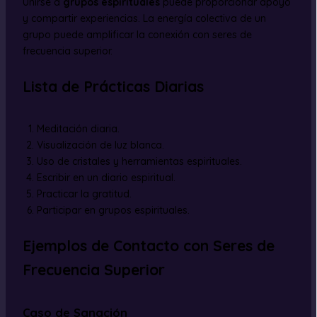
Unirse a
grupos espirituales
puede proporcionar apoyo
y compartir experiencias. La energía colectiva de un
grupo puede amplificar la conexión con seres de
frecuencia superior.
Lista de Prácticas Diarias
Meditación diaria.
Visualización de luz blanca.
Uso de cristales y herramientas espirituales.
Escribir en un diario espiritual.
Practicar la gratitud.
Participar en grupos espirituales.
Ejemplos de Contacto con Seres de
Frecuencia Superior
Caso de Sanación