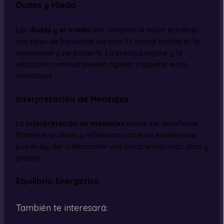
Dudas y Miedo
Las
dudas y el miedo
son comunes al iniciar el trabajo
con seres de frecuencia superior. Es crucial confiar en la
experiencia y ser paciente. La práctica regular y la
educación continua pueden ayudar a superar estos
obstáculos.
Interpretación de Mensajes
La
interpretación de mensajes
puede ser desafiante.
Mantener un diario y reflexionar sobre las experiencias
puede ayudar a desarrollar una comprensión más clara y
precisa.
Equilibrio Energético
También te interesará: