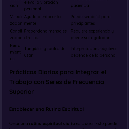
eleva la vibración
ción
paciencia
personal
Visuali
Ayuda a enfocar la
Puede ser difícil para
zación
mente
principiantes
Canali
Proporciona mensajes
Requiere experiencia y
zación
directos
puede ser agotador
Herra
Tangibles y fáciles de
Interpretación subjetiva,
mient
usar
depende de la persona
as
Prácticas Diarias para Integrar el
Trabajo con Seres de Frecuencia
Superior
Establecer una Rutina Espiritual
Crear una
rutina espiritual diaria
es crucial. Esto puede