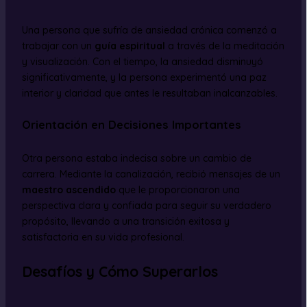
Una persona que sufría de ansiedad crónica comenzó a
trabajar con un
guía espiritual
a través de la meditación
y visualización. Con el tiempo, la ansiedad disminuyó
significativamente, y la persona experimentó una paz
interior y claridad que antes le resultaban inalcanzables.
Orientación en Decisiones Importantes
Otra persona estaba indecisa sobre un cambio de
carrera. Mediante la canalización, recibió mensajes de un
maestro ascendido
que le proporcionaron una
perspectiva clara y confiada para seguir su verdadero
propósito, llevando a una transición exitosa y
satisfactoria en su vida profesional.
Desafíos y Cómo Superarlos