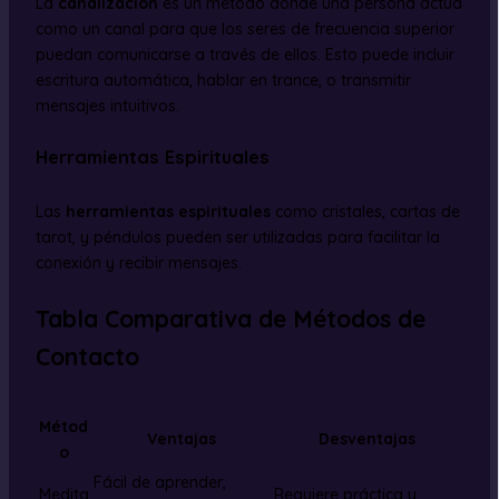
La
canalización
es un método donde una persona actúa
como un canal para que los seres de frecuencia superior
puedan comunicarse a través de ellos. Esto puede incluir
escritura automática, hablar en trance, o transmitir
mensajes intuitivos.
Herramientas Espirituales
Las
herramientas espirituales
como cristales, cartas de
tarot, y péndulos pueden ser utilizadas para facilitar la
conexión y recibir mensajes.
Tabla Comparativa de Métodos de
Contacto
Métod
Ventajas
Desventajas
o
Fácil de aprender,
Medita
Requiere práctica y