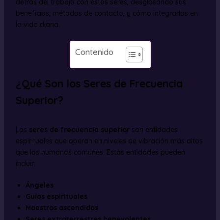
detrás del trabajo con estos seres, desglosando sus
beneficios, métodos de contacto, y cómo integrarlos en
la vida diaria.
Contenido
¿Qué Son los Seres de Frecuencia
Superior?
Los
seres de frecuencia superior
son entidades
espirituales que operan en niveles de vibración más altos
que los humanos comunes. Estas entidades pueden
incluir:
Ángeles
Guías espirituales
Maestros ascendidos
Seres extraterrestres benevolentes