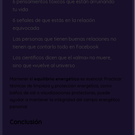
6 pensamientos tóxicos que están arruinando
tu vida
6 señales de que estás en la relación
equivocada
Las personas que tienen buenas relaciones no
tienen que contarlo todo en Facebook
Los científicos dicen que el «alma» no muere,
sino que «vuelve al universo
Mantener el
equilibrio energético
es esencial. Practicar
técnicas de limpieza y protección energética, como
baños de sal o visualizaciones protectoras, puede
ayudar a mantener la integridad del campo energético
personal.
Conclusión