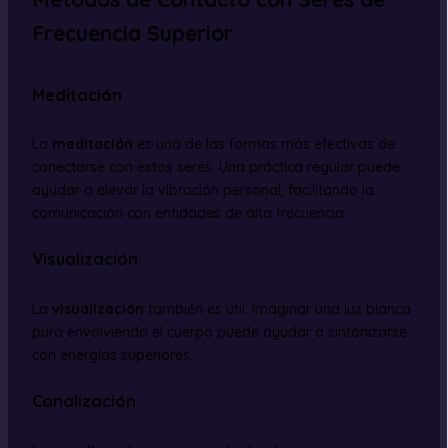
Frecuencia Superior
Meditación
La
meditación
es una de las formas más efectivas de
conectarse con estos seres. Una práctica regular puede
ayudar a elevar la vibración personal, facilitando la
comunicación con entidades de alta frecuencia.
Visualización
La
visualización
también es útil. Imaginar una luz blanca
pura envolviendo el cuerpo puede ayudar a sintonizarse
con energías superiores.
Canalización