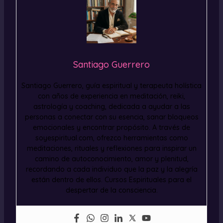
Santiago Guerrero
Santiago Guerrero, guía espiritual y terapeuta holística
con años de experiencia en meditación, reiki,
astrología y coaching, dedicada a ayudar a las
personas a conectar con su esencia, sanar bloqueos
emocionales y encontrar propósito. A través de
soyespiritual.com, ofrezco herramientas como
meditaciones, rituales y reflexiones para inspirar un
camino de autoconocimiento, amor y plenitud,
recordando a cada individuo que la paz y la alegría
están dentro de ellos. Cursos Espirituales para el
despertar de la consciencia.