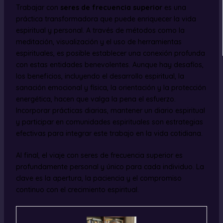
Trabajar con
seres de frecuencia superior
es una
práctica transformadora que puede enriquecer la vida
espiritual y personal. A través de métodos como la
meditación, visualización y el uso de herramientas
espirituales, es posible establecer una conexión profunda
con estas entidades benevolentes. Aunque hay desafíos,
los beneficios, incluyendo el desarrollo espiritual, la
sanación emocional y física, la orientación y la protección
energética, hacen que valga la pena el esfuerzo.
Incorporar prácticas diarias, mantener un diario espiritual
y participar en comunidades espirituales son estrategias
efectivas para integrar este trabajo en la vida cotidiana.
Al final, el viaje con seres de frecuencia superior es
profundamente personal y único para cada individuo. La
clave es la apertura, la paciencia y el compromiso
continuo con el crecimiento espiritual.