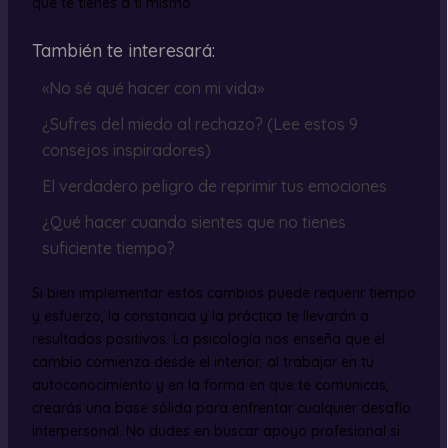
que te tienes a ti mismo.
También te interesará:
«No sé qué hacer con mi vida»
¿Sufres del miedo al rechazo? (Lee estos 9
consejos inspiradores)
El verdadero peligro de reprimir tus emociones
¿Qué hacer cuando sientes que no tienes
suficiente tiempo?
Si bien implementar estos cambios puede requerir tiempo
y esfuerzo, la constancia y la práctica te llevarán a
resultados positivos. La psicología nos enseña que el
cambio comienza desde el interior; al trabajar en tu
autoconocimiento y en la forma en que te comunicas,
crearás una base sólida para enfrentar cualquier desafío
interpersonal. No dudes en buscar apoyo profesional si