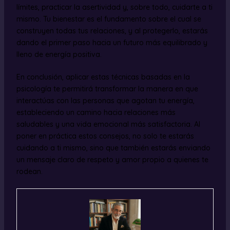
límites, practicar la asertividad y, sobre todo, cuidarte a ti
mismo. Tu bienestar es el fundamento sobre el cual se
construyen todas tus relaciones, y al protegerlo, estarás
dando el primer paso hacia un futuro más equilibrado y
lleno de energía positiva.
En conclusión, aplicar estas técnicas basadas en la
psicología te permitirá transformar la manera en que
interactúas con las personas que agotan tu energía,
estableciendo un camino hacia relaciones más
saludables y una vida emocional más satisfactoria. Al
poner en práctica estos consejos, no solo te estarás
cuidando a ti mismo, sino que también estarás enviando
un mensaje claro de respeto y amor propio a quienes te
rodean.