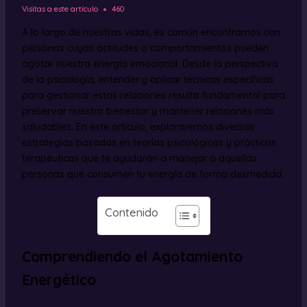
Visitas a este artículo
460
A lo largo de nuestras vidas, es común encontrarnos con
personas cuyas actitudes o comportamientos pueden
agotar nuestra energía emocional. Desde la perspectiva
de la psicología, entender y aplicar técnicas específicas
para gestionar estas relaciones resulta fundamental para
preservar nuestro bienestar y mantener relaciones más
saludables. En este artículo, exploraremos diversas
estrategias basadas en teorías psicológicas y prácticas
terapéuticas que te ayudarán a manejar a aquellas
personas que consumen tu energía de forma desmedida.
Contenido
Comprendiendo el Agotamiento
Energético