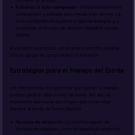
convierta en la tuya.
Fomenta la auto-compasión:
Trátate con la misma
comprensión y cuidado que ofreces a los demás. La
auto-compasión te ayudará a reponer energías y a
establecer un modelo de relación saludable contigo
mismo.
Al equilibrar la empatía con la auto-protección, podrás
ofrecer apoyo sin comprometer tu bienestar.
Estrategias para el Manejo del Estrés
Las interacciones con personas que agotan tu energía
pueden generar altos niveles de estrés. Por ello, es
importante incorporar estrategias que te permitan
manejar el estrés de forma efectiva:
Técnicas de relajación:
La práctica regular de
técnicas de relajación, como la respiración profunda,