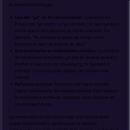
la asertividad incluyen:
Uso del “yo” en la comunicación:
Comienza tus
frases con “yo siento” o “yo necesito”, lo que ayuda a
evitar que la otra persona se sienta atacada. Por
ejemplo, “Yo necesito un poco de tiempo para
procesar lo que me acabas de decir”.
Entrenamiento en habilidades sociales:
La práctica
en situaciones simuladas, ya sea en terapia grupal o
mediante ejercicios de role-playing, te ayudará a
manejar conversaciones difíciles de manera más
natural.
Refuerzo positivo:
Reconoce tus logros cuando
logras comunicarte de manera asertiva. Este refuerzo
te motivará a continuar utilizando estas técnicas en
situaciones futuras.
La asertividad no solo te protege, sino que también
puede transformar la dinámica de la relación,