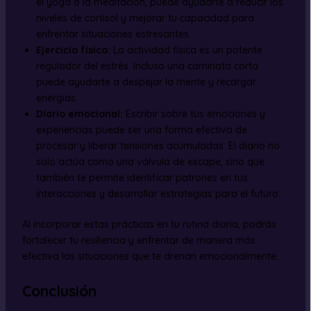
el yoga o la meditación, puede ayudarte a reducir los
niveles de cortisol y mejorar tu capacidad para
enfrentar situaciones estresantes.
Ejercicio físico:
La actividad física es un potente
regulador del estrés. Incluso una caminata corta
puede ayudarte a despejar la mente y recargar
energías.
Diario emocional:
Escribir sobre tus emociones y
experiencias puede ser una forma efectiva de
procesar y liberar tensiones acumuladas. El diario no
solo actúa como una válvula de escape, sino que
también te permite identificar patrones en tus
interacciones y desarrollar estrategias para el futuro.
Al incorporar estas prácticas en tu rutina diaria, podrás
fortalecer tu resiliencia y enfrentar de manera más
efectiva las situaciones que te drenan emocionalmente.
Conclusión