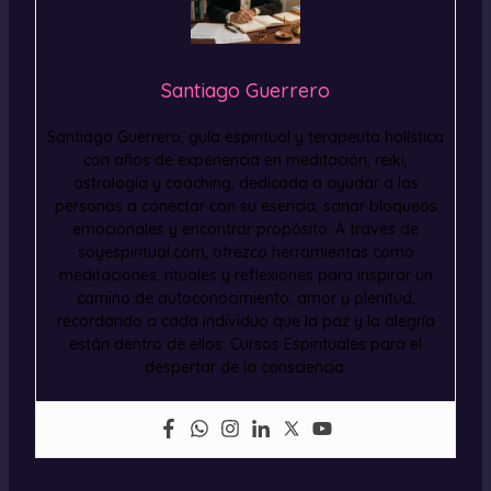
Santiago Guerrero
Santiago Guerrero, guía espiritual y terapeuta holística
con años de experiencia en meditación, reiki,
astrología y coaching, dedicada a ayudar a las
personas a conectar con su esencia, sanar bloqueos
emocionales y encontrar propósito. A través de
soyespiritual.com, ofrezco herramientas como
meditaciones, rituales y reflexiones para inspirar un
camino de autoconocimiento, amor y plenitud,
recordando a cada individuo que la paz y la alegría
están dentro de ellos. Cursos Espirituales para el
despertar de la consciencia.