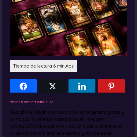
Visitas a este artículo
48
Descubre el fascinante mundo del
tarot gitano gratis
y
cómo sus misteriosas cartas pueden revelarte
información clave sobre tu vida. Aprende a utilizar esta
poderosa herramienta en nuestras guías de
Tarot
.