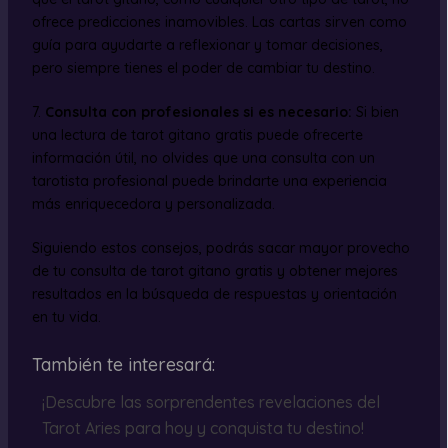
ofrece predicciones inamovibles. Las cartas sirven como
guía para ayudarte a reflexionar y tomar decisiones,
pero siempre tienes el poder de cambiar tu destino.
7.
Consulta con profesionales si es necesario:
Si bien
una lectura de tarot gitano gratis puede ofrecerte
información útil, no olvides que una consulta con un
tarotista profesional puede brindarte una experiencia
más enriquecedora y personalizada.
Siguiendo estos consejos, podrás sacar mayor provecho
de tu consulta de tarot gitano gratis y obtener mejores
resultados en la búsqueda de respuestas y orientación
en tu vida.
También te interesará:
¡Descubre las sorprendentes revelaciones del
Tarot Aries para hoy y conquista tu destino!