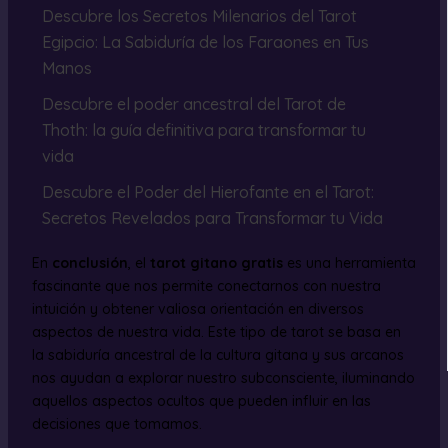
Descubre los Secretos Milenarios del Tarot
Egipcio: La Sabiduría de los Faraones en Tus
Manos
Descubre el poder ancestral del Tarot de
Thoth: la guía definitiva para transformar tu
vida
Descubre el Poder del Hierofante en el Tarot:
Secretos Revelados para Transformar tu Vida
En
conclusión
, el
tarot gitano gratis
es una herramienta
fascinante que nos permite conectarnos con nuestra
intuición y obtener valiosa orientación en diversos
aspectos de nuestra vida. Este tipo de tarot se basa en
la sabiduría ancestral de la cultura gitana y sus arcanos
nos ayudan a explorar nuestro subconsciente, iluminando
aquellos aspectos ocultos que pueden influir en las
decisiones que tomamos.