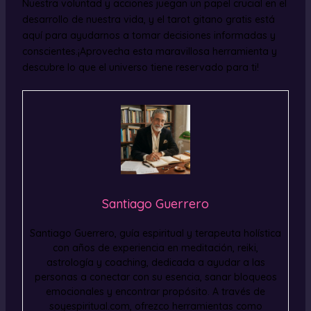
Nuestra voluntad y acciones juegan un papel crucial en el
desarrollo de nuestra vida, y el tarot gitano gratis está
aquí para ayudarnos a tomar decisiones informadas y
conscientes.¡Aprovecha esta maravillosa herramienta y
descubre lo que el universo tiene reservado para ti!
Santiago Guerrero
Santiago Guerrero, guía espiritual y terapeuta holística
con años de experiencia en meditación, reiki,
astrología y coaching, dedicada a ayudar a las
personas a conectar con su esencia, sanar bloqueos
emocionales y encontrar propósito. A través de
soyespiritual.com, ofrezco herramientas como