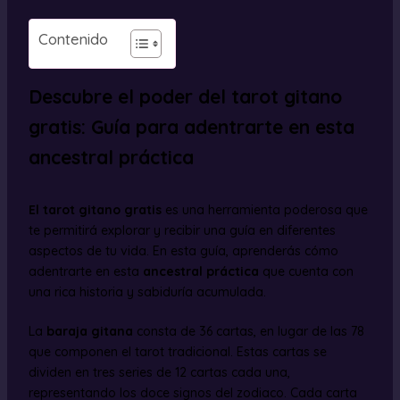
Contenido
Descubre el poder del tarot gitano
gratis: Guía para adentrarte en esta
ancestral práctica
El tarot gitano gratis
es una herramienta poderosa que
te permitirá explorar y recibir una guía en diferentes
aspectos de tu vida. En esta guía, aprenderás cómo
adentrarte en esta
ancestral práctica
que cuenta con
una rica historia y sabiduría acumulada.
La
baraja gitana
consta de 36 cartas, en lugar de las 78
que componen el tarot tradicional. Estas cartas se
dividen en tres series de 12 cartas cada una,
representando los doce signos del zodiaco. Cada carta