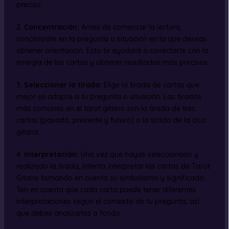
preciso.
2.
Concentración:
Antes de comenzar la lectura,
concéntrate en la pregunta o situación en la que deseas
obtener orientación. Esto te ayudará a conectarte con la
energía de las cartas y obtener resultados más precisos.
3.
Seleccionar la tirada:
Elige la tirada de cartas que
mejor se adapte a tu pregunta o situación. Las tiradas
más comunes en el tarot gitano son la tirada de tres
cartas (pasado, presente y futuro) o la tirada de la cruz
gitana.
4.
Interpretación:
Una vez que hayas seleccionado y
realizado la tirada, intenta interpretar las cartas de Tarot
Gitano tomando en cuenta su simbolismo y significado.
Ten en cuenta que cada carta puede tener diferentes
interpretaciones según el contexto de tu pregunta, así
que debes analizarlas a fondo.