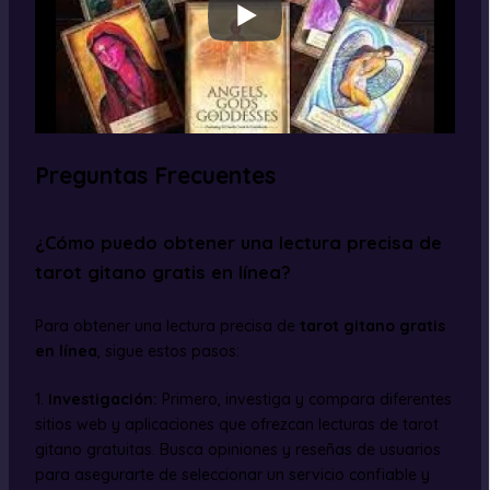
Preguntas Frecuentes
¿Cómo puedo obtener una lectura precisa de
tarot gitano gratis en línea?
Para obtener una lectura precisa de
tarot gitano gratis
en línea
, sigue estos pasos:
1.
Investigación:
Primero, investiga y compara diferentes
sitios web y aplicaciones que ofrezcan lecturas de tarot
gitano gratuitas. Busca opiniones y reseñas de usuarios
para asegurarte de seleccionar un servicio confiable y