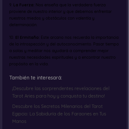
9.
La Fuerza:
Nos enseña que la verdadera fuerza
proviene de nuestro interior y que debemos enfrentar
nuestros miedos y obstáculos con valentía y
determinación.
10.
El Ermitaño:
Este arcano nos recuerda la importancia
de la introspección y del autoconocimiento. Pasar tiempo
a solas y meditar nos ayudará a comprender mejor
nuestras necesidades espirituales y a encontrar nuestro
propósito en la vida.
También te interesará:
¡Descubre las sorprendentes revelaciones del
Tarot Aries para hoy y conquista tu destino!
Descubre los Secretos Milenarios del Tarot
Egipcio: La Sabiduría de los Faraones en Tus
Manos