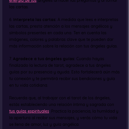
energía de tus
ángeles al hacer las preguntas y al tomar
las cartas.
6.
Interpreta las cartas:
A medida que lees e interpretas
las cartas, presta atención a los mensajes angélicos y
símbolos presentes en cada una. Ten en cuenta las
imágenes, colores y palabras clave que te pueden dar
más información sobre la relación con tus ángeles guías.
7.
Agradece a tus ángeles guías:
Cuando hayas
finalizado la lectura de tarot, agradece a tus ángeles
guías por su presencia y ayuda. Esto fortalecerá aún más
tu conexión y te permitirá recibir sus bendiciones y guía
en tu vida cotidiana.
Recuerda que, al trabajar con el tarot de los ángeles,
estás estableciendo una relación íntima y sagrada con
tus guías espirituales
. Practica la paciencia, la humildad y
la apertura al recibir sus mensajes, y verás cómo tu vida
se llena de amor, luz y guía angélica.