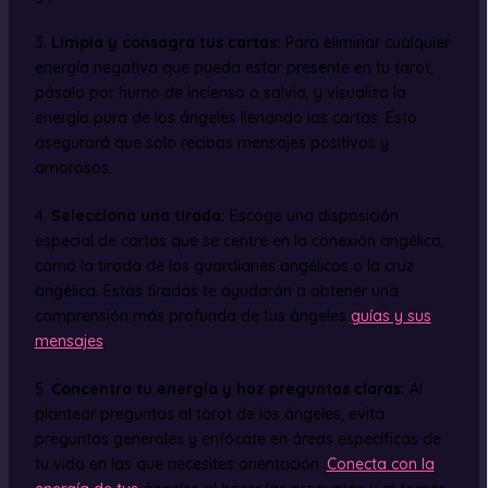
3.
Limpia y consagra tus cartas:
Para eliminar cualquier
energía negativa que pueda estar presente en tu tarot,
pásalo por humo de incienso o salvia, y visualiza la
energía pura de los ángeles llenando las cartas. Esto
asegurará que solo recibas mensajes positivos y
amorosos.
4.
Selecciona una tirada:
Escoge una disposición
especial de cartas que se centre en la conexión angélica,
como la tirada de los guardianes angélicos o la cruz
angélica. Estas tiradas te ayudarán a obtener una
comprensión más profunda de tus ángeles
guías y sus
mensajes
.
5.
Concentra tu energía y haz preguntas claras:
Al
plantear preguntas al tarot de los ángeles, evita
preguntas generales y enfócate en áreas específicas de
tu vida en las que necesites orientación.
Conecta con la