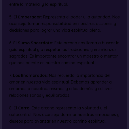
entre lo material y lo espiritual.
5.
El Emperador:
Representa el poder y la autoridad. Nos
aconseja tomar responsabilidad en nuestras acciones y
decisiones para lograr una vida espiritual plena.
6.
El Sumo Sacerdote:
Este arcano nos llama a buscar la
guía espiritual y a respetar las tradiciones y enseñanzas
sagradas. Es importante encontrar un maestro o mentor
que nos oriente en nuestro camino espiritual.
7.
Los Enamorados:
Nos recuerda la importancia del
amor en nuestra vida espiritual. Debemos aprender a
amarnos a nosotros mismos y a los demás, y cultivar
relaciones sanas y equilibradas.
8.
El Carro:
Este arcano representa la voluntad y el
autocontrol. Nos aconseja dominar nuestras emociones y
deseos para avanzar en nuestro camino espiritual.