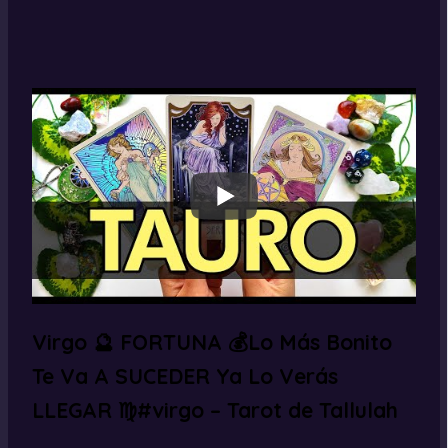
Virgo 🔮 FORTUNA 💰Lo Más Bonito
Te Va A SUCEDER Ya Lo Verás
LLEGAR ♍#virgo – Tarot de Tallulah