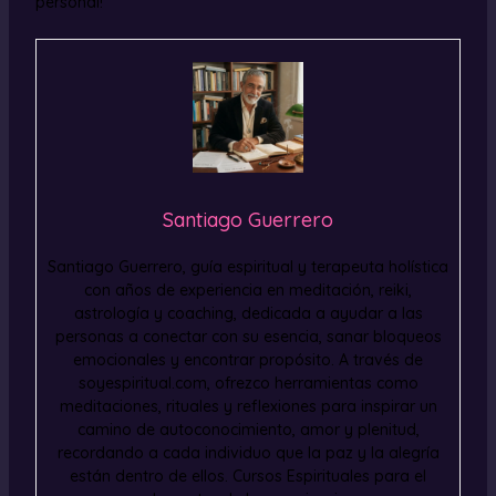
personal!
Santiago Guerrero
Santiago Guerrero, guía espiritual y terapeuta holística
con años de experiencia en meditación, reiki,
astrología y coaching, dedicada a ayudar a las
personas a conectar con su esencia, sanar bloqueos
emocionales y encontrar propósito. A través de
soyespiritual.com, ofrezco herramientas como
meditaciones, rituales y reflexiones para inspirar un
camino de autoconocimiento, amor y plenitud,
recordando a cada individuo que la paz y la alegría
están dentro de ellos. Cursos Espirituales para el