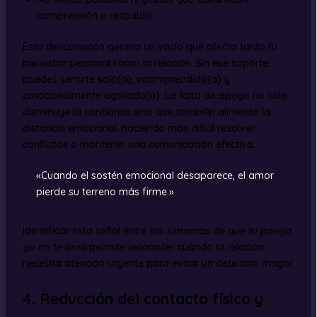
comprensión o respaldo.
Esta desconexión genera un vacío que afecta tanto tu
bienestar personal como la relación. Sin ese soporte,
puedes sentirte solo(a), incomprendido(a) y
emocionalmente agotado(a). La falta de apoyo no solo
disminuye la confianza sino que también alimenta la
distancia emocional, haciendo más difícil resolver
conflictos o mantener una comunicación efectiva.
«Cuando el sostén emocional desaparece, el amor
pierde su terreno más firme.»
Identificar esta señal entre los
síntomas de que tu pareja
ya no te ama
permite reconocer cuándo la relación
necesita atención urgente para evitar un deterioro mayor.
4. Reducción del contacto físico y