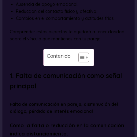
Ausencia de apoyo emocional.
Reducción del contacto físico y afectivo.
Cambios en el comportamiento y actitudes frías.
Comprender estos aspectos te ayudará a tener claridad
sobre el vínculo que mantienes con tu pareja.
Contenido
1. Falta de comunicación como señal
principal
Falta de comunicación en pareja, disminución del
diálogo, pérdida de interés emocional
Cómo la falta o reducción en la comunicación
indica distanciamiento.