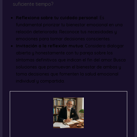
suficiente tiempo?
Reflexiona sobre tu cuidado personal
: Es
fundamental priorizar tu bienestar emocional en una
relación deteriorada. Reconoce tus necesidades y
emociones para tomar decisiones conscientes.
Invitación a la reflexión mutua
: Considera dialogar
abierta y honestamente con tu pareja sobre los
síntomas definitivos que indican el fin del amor. Busca
soluciones que promuevan el bienestar de ambos y
toma decisiones que fomenten la salud emocional
individual y compartida.