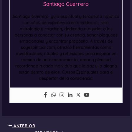
Santiago Guerrero
Santiago Guerrero, guía espiritual y terapeuta holística
con años de experiencia en meditación, reiki,
astrología y coaching, dedicada a ayudar a las
personas a conectar con su esencia, sanar bloqueos
emocionales y encontrar propósito. A través de
soyespiritual.com, ofrezco herramientas como
meditaciones, rituales y reflexiones para inspirar un
camino de autoconocimiento, amor y plenitud,
recordando a cada individuo que la paz y la alegría
están dentro de ellos. Cursos Espirituales para el
despertar de la consciencia.
ANTERIOR