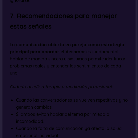
ignorarse.
7. Recomendaciones para manejar
estas señales
La
comunicación abierta en pareja como estrategia
principal para abordar el desamor
es fundamental.
Hablar de manera sincera y sin juicios permite identificar
problemas reales y entender los sentimientos de cada
uno.
Cuándo acudir a terapia o mediación profesional:
Cuando las conversaciones se vuelven repetitivas y no
generan cambios.
Si ambos evitan hablar del tema por miedo o
incomodidad.
Cuando la falta de comunicación ya afecta la salud
emocional individual.