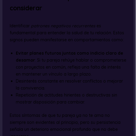
considerar
Identificar
patrones negativos recurrentes
es
fundamental para entender la salud de tu relación. Estos
signos pueden manifestarse en comportamientos como:
Evitar planes futuros juntos como indicio claro de
desamor
: Si tu pareja rehúye hablar o comprometerse
con proyectos en común, refleja una falta de interés
en mantener un vínculo a largo plazo.
Desinterés constante en resolver conflictos o mejorar
la convivencia.
Repetición de actitudes hirientes o destructivas sin
mostrar disposición para cambiar.
Estos síntomas de que tu pareja ya no te ama​ no
siempre son evidentes al principio, pero su persistencia
señala un deterioro emocional profundo que no debe