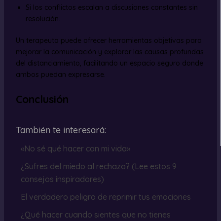
Si los conflictos escalan a discusiones constantes sin
resolución.
Un terapeuta puede ofrecer herramientas objetivas para
mejorar la comunicación y explorar las causas profundas
del distanciamiento, facilitando un espacio seguro donde
ambos puedan expresarse.
Conclusión
También te interesará:
«No sé qué hacer con mi vida»
¿Sufres del miedo al rechazo? (Lee estos 9
consejos inspiradores)
El verdadero peligro de reprimir tus emociones
¿Qué hacer cuando sientes que no tienes