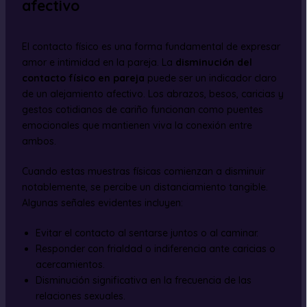
afectivo
El contacto físico es una forma fundamental de expresar
amor e intimidad en la pareja. La
disminución del
contacto físico en pareja
puede ser un indicador claro
de un alejamiento afectivo. Los abrazos, besos, caricias y
gestos cotidianos de cariño funcionan como puentes
emocionales que mantienen viva la conexión entre
ambos.
Cuando estas muestras físicas comienzan a disminuir
notablemente, se percibe un distanciamiento tangible.
Algunas señales evidentes incluyen:
Evitar el contacto al sentarse juntos o al caminar.
Responder con frialdad o indiferencia ante caricias o
acercamientos.
Disminución significativa en la frecuencia de las
relaciones sexuales.