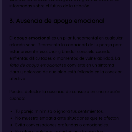
informadas sobre el futuro de la relación.
3. Ausencia de apoyo emocional
El
apoyo emocional
es un pilar fundamental en cualquier
relación sana. Representa la capacidad de tu pareja para
estar presente, escuchar y brindar consuelo cuando
enfrentas dificultades o momentos de vulnerabilidad. La
falta de apoyo emocional
se convierte en un síntoma
claro y doloroso de que algo está fallando en la conexión
afectiva.
Puedes detectar la ausencia de consuelo en una relación
cuando:
Tu pareja minimiza o ignora tus sentimientos.
No muestra empatía ante situaciones que te afectan.
Evita conversaciones profundas o emocionales.
No ofrece palabras ni gestos que transmitan