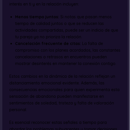
interés en ti y en la relación incluyen:
Menos tiempo juntos:
Si notas que pasan menos
tiempo de calidad juntos o que se reducen las
actividades compartidas, puede ser un indicio de que
tu pareja ya no prioriza la relación.
Cancelación frecuente de citas:
La falta de
compromiso con los planes acordados, las constantes
cancelaciones o retrasos en encuentros pueden
mostrar desinterés en mantener la conexión contigo.
Estos cambios en la dinámica de la relación reflejan un
distanciamiento emocional evidente. Además, las
consecuencias emocionales para quien experimenta esta
sensación de abandono pueden manifestarse en
sentimientos de soledad, tristeza y falta de valoración
personal.
Es esencial reconocer estas señales a tiempo para
abordar los problemas subyacentes y tomar decisiones