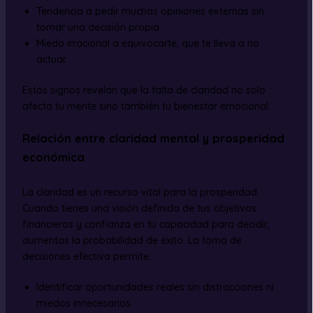
Tendencia a pedir muchas opiniones externas sin
tomar una decisión propia.
Miedo irracional a equivocarte, que te lleva a no
actuar.
Estos signos revelan que la falta de claridad no solo
afecta tu mente sino también tu bienestar emocional.
Relación entre claridad mental y prosperidad
económica
La claridad es un recurso vital para la prosperidad.
Cuando tienes una visión definida de tus objetivos
financieros y confianza en tu capacidad para decidir,
aumentas la probabilidad de éxito. La toma de
decisiones efectiva permite:
Identificar oportunidades reales sin distracciones ni
miedos innecesarios.