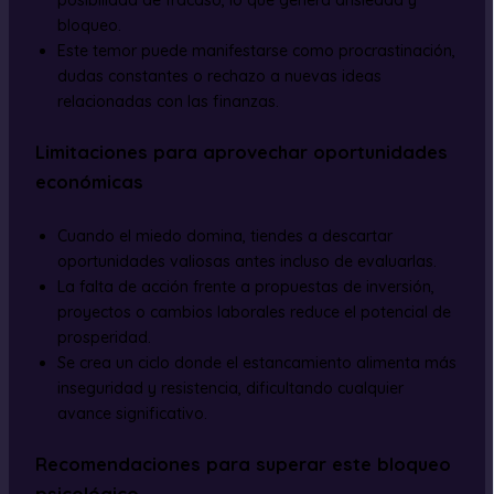
bloqueo.
Este temor puede manifestarse como procrastinación,
dudas constantes o rechazo a nuevas ideas
relacionadas con las finanzas.
Limitaciones para aprovechar oportunidades
económicas
Cuando el miedo domina, tiendes a descartar
oportunidades valiosas antes incluso de evaluarlas.
La falta de acción frente a propuestas de inversión,
proyectos o cambios laborales reduce el potencial de
prosperidad.
Se crea un ciclo donde el estancamiento alimenta más
inseguridad y resistencia, dificultando cualquier
avance significativo.
Recomendaciones para superar este bloqueo