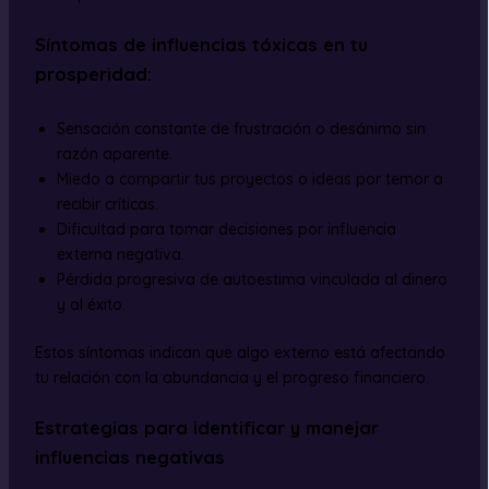
Síntomas de influencias tóxicas en tu
prosperidad:
Sensación constante de frustración o desánimo sin
razón aparente.
Miedo a compartir tus proyectos o ideas por temor a
recibir críticas.
Dificultad para tomar decisiones por influencia
externa negativa.
Pérdida progresiva de autoestima vinculada al dinero
y al éxito.
Estos síntomas indican que algo externo está afectando
tu relación con la abundancia y el progreso financiero.
Estrategias para identificar y manejar
influencias negativas