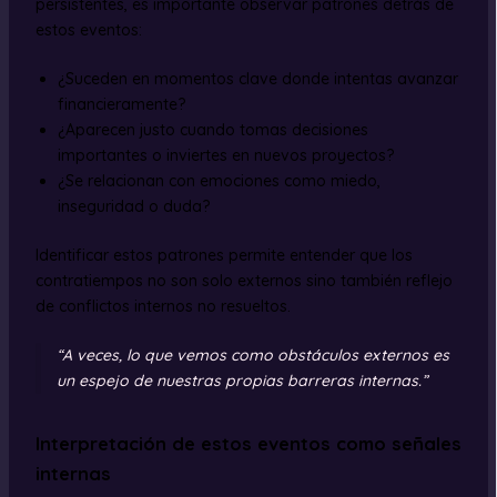
persistentes, es importante observar patrones detrás de
estos eventos:
¿Suceden en momentos clave donde intentas avanzar
financieramente?
¿Aparecen justo cuando tomas decisiones
importantes o inviertes en nuevos proyectos?
¿Se relacionan con emociones como miedo,
inseguridad o duda?
Identificar estos patrones permite entender que los
contratiempos no son solo externos sino también reflejo
de conflictos internos no resueltos.
“A veces, lo que vemos como obstáculos externos es
un espejo de nuestras propias barreras internas.”
Interpretación de estos eventos como señales
internas