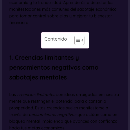
economía y tu tranquilidad. Aprenderás a detectar las
manifestaciones más comunes del sabotaje económico
para tomar control sobre ellas y mejorar tu bienestar
financiero.
Contenido
1. Creencias limitantes y
pensamientos negativos como
sabotajes mentales
Las
creencias limitantes
son ideas arraigadas en nuestra
mente que restringen el potencial para alcanzar la
prosperidad. Estas creencias suelen manifestarse a
través de
pensamientos negativos
que actúan como un
bloqueo mental, impidiendo que avances con confianza
hacia tus metas económicas.