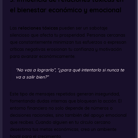
el bienestar económico y emocional
Las
relaciones tóxicas
pueden ser un sabotaje
silencioso que afecta tu prosperidad. Personas cercanas
que constantemente minimizan tus esfuerzos o expresan
críticas negativas erosionan tu confianza y motivación
para avanzar económicamente.
“No vas a lograrlo”, “¿para qué intentarlo si nunca te
va a salir bien?”
Este tipo de mensajes repetidos generan inseguridad,
fomentando dudas internas que bloquean la acción. El
entorno financiero no solo depende de números o
decisiones racionales, sino también del apoyo emocional
que recibes. Cuando alguien en tu círculo cercano
desestima tus metas económicas, crea un ambiente
hostil para el crecimiento.