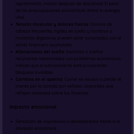
agotamiento, incluso después de descansar. El peso
de las preocupaciones económicas drena tu energía
vital.
Tensión muscular y dolores físicos
: Dolores de
cabeza frecuentes, rigidez en cuello y hombros o
molestias digestivas pueden estar conectados con el
estrés financiero acumulado.
Alteraciones del sueño
: Insomnio o sueños
recurrentes relacionados con problemas económicos
indican que el subconsciente está procesando
bloqueos invisibles.
Cambios en el apetito
: Comer en exceso o perder el
interés por la comida son señales corporales que
reflejan ansiedad sobre tus finanzas.
Impacto emocional
Sensación de
impotencia
o desesperanza frente a la
situación económica.