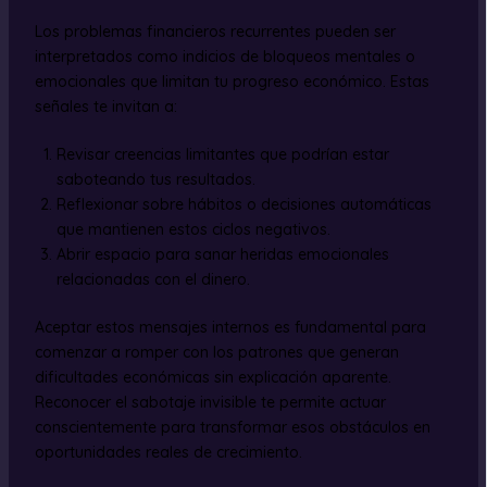
Los problemas financieros recurrentes pueden ser
interpretados como indicios de bloqueos mentales o
emocionales que limitan tu progreso económico. Estas
señales te invitan a:
Revisar creencias limitantes que podrían estar
saboteando tus resultados.
Reflexionar sobre hábitos o decisiones automáticas
que mantienen estos ciclos negativos.
Abrir espacio para sanar heridas emocionales
relacionadas con el dinero.
Aceptar estos mensajes internos es fundamental para
comenzar a romper con los patrones que generan
dificultades económicas sin explicación aparente.
Reconocer el sabotaje invisible te permite actuar
conscientemente para transformar esos obstáculos en
oportunidades reales de crecimiento.