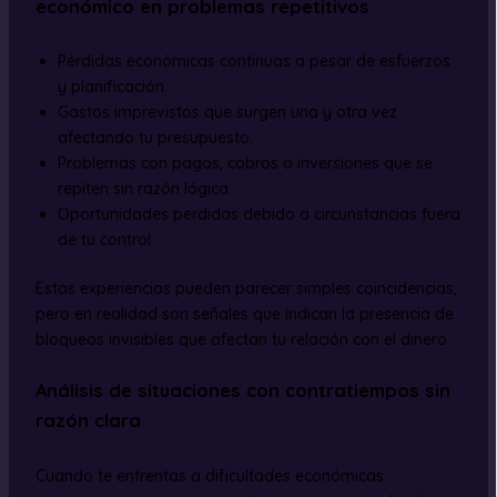
económico en problemas repetitivos
Pérdidas económicas continuas a pesar de esfuerzos
y planificación.
Gastos imprevistos que surgen una y otra vez
afectando tu presupuesto.
Problemas con pagos, cobros o inversiones que se
repiten sin razón lógica.
Oportunidades perdidas debido a circunstancias fuera
de tu control.
Estas experiencias pueden parecer simples coincidencias,
pero en realidad son señales que indican la presencia de
bloqueos invisibles que afectan tu relación con el dinero.
Análisis de situaciones con contratiempos sin
razón clara
Cuando te enfrentas a dificultades económicas