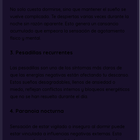
No solo cuesta dormirse, sino que mantener el sueño se
vuelve complicado. Te despiertas varias veces durante la
noche sin razón aparente. Esto genera un cansancio
acumulado que empeora la sensación de agotamiento
físico y mental.
3. Pesadillas recurrentes
Las pesadillas son uno de los síntomas más claros de
que las energías negativas están afectando tu descanso.
Estos sueños desagradables, llenos de ansiedad o
miedo, reflejan conflictos internos y bloqueos energéticos
que no se han resuelto durante el día.
4. Paranoia nocturna
Sensación de estar vigilado o inseguro al dormir puede
estar vinculada a influencias negativas externas. Esta