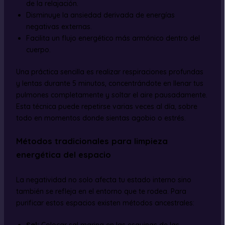
de la relajación.
Disminuye la ansiedad derivada de energías
negativas externas.
Facilita un flujo energético más armónico dentro del
cuerpo.
Una práctica sencilla es realizar respiraciones profundas
y lentas durante 5 minutos, concentrándote en llenar tus
pulmones completamente y soltar el aire pausadamente.
Esta técnica puede repetirse varias veces al día, sobre
todo en momentos donde sientas agobio o estrés.
Métodos tradicionales para limpieza
energética del espacio
La negatividad no solo afecta tu estado interno sino
también se refleja en el entorno que te rodea. Para
purificar estos espacios existen métodos ancestrales:
Sal:
Colocar sal marina en las esquinas de las