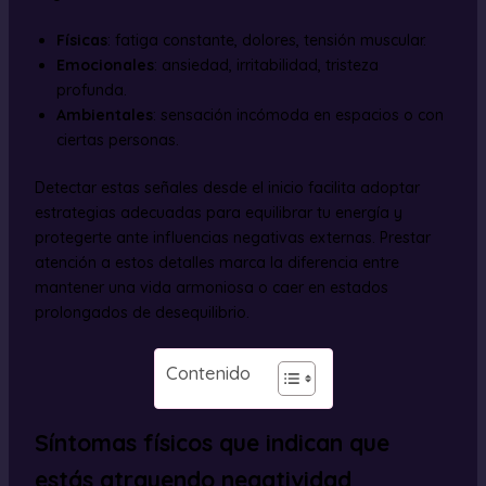
Físicas
: fatiga constante, dolores, tensión muscular.
Emocionales
: ansiedad, irritabilidad, tristeza
profunda.
Ambientales
: sensación incómoda en espacios o con
ciertas personas.
Detectar estas señales desde el inicio facilita adoptar
estrategias adecuadas para equilibrar tu energía y
protegerte ante influencias negativas externas. Prestar
atención a estos detalles marca la diferencia entre
mantener una vida armoniosa o caer en estados
prolongados de desequilibrio.
Contenido
Síntomas físicos que indican que
estás atrayendo negatividad