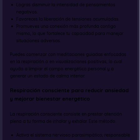
Logras disminuir la intensidad de pensamientos
negativos.
Favoreces la liberación de tensiones acumuladas.
Promueves una conexión más profunda contigo
mismo, lo que fortalece tu capacidad para manejar
situaciones adversas.
Puedes comenzar con meditaciones guiadas enfocadas
en la respiración o en visualizaciones positivas, lo cual
ayuda a limpiar el campo energético personal y a
generar un estado de calma interior.
Respiración consciente para reducir ansiedad
y mejorar bienestar energético
La respiración consciente consiste en prestar atención
plena a tu forma de inhalar y exhalar. Este método:
Activa el sistema nervioso parasimpático, responsable