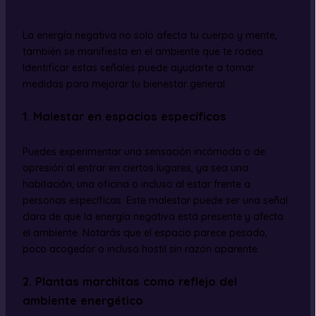
La energía negativa no solo afecta tu cuerpo y mente,
también se manifiesta en el ambiente que te rodea.
Identificar estas señales puede ayudarte a tomar
medidas para mejorar tu bienestar general.
1. Malestar en espacios específicos
Puedes experimentar una sensación incómoda o de
opresión al entrar en ciertos lugares, ya sea una
habitación, una oficina o incluso al estar frente a
personas específicas. Este malestar puede ser una señal
clara de que la energía negativa está presente y afecta
el ambiente. Notarás que el espacio parece pesado,
poco acogedor o incluso hostil sin razón aparente.
2. Plantas marchitas como reflejo del
ambiente energético