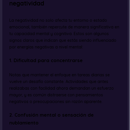
negatividad
La negatividad no solo afecta tu entorno o estado
emocional, también repercute de manera significativa en
tu capacidad mental y cognitiva. Estos son algunos
signos claros que indican que estás siendo influenciado
por energías negativas a nivel mental:
1. Dificultad para concentrarse
Notas que mantener el enfoque en tareas diarias se
vuelve un desafío constante. Actividades que antes
realizabas con facilidad ahora demandan un esfuerzo
mayor, y es común distraerse con pensamientos
negativos o preocupaciones sin razón aparente.
2. Confusión mental o sensación de
nublamiento