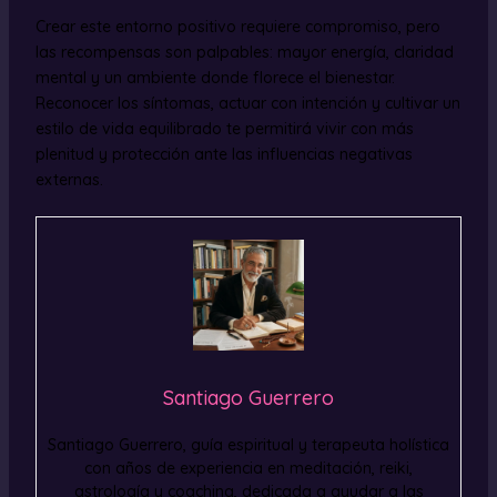
Crear este entorno positivo requiere compromiso, pero
las recompensas son palpables: mayor energía, claridad
mental y un ambiente donde florece el bienestar.
Reconocer los síntomas, actuar con intención y cultivar un
estilo de vida equilibrado te permitirá vivir con más
plenitud y protección ante las influencias negativas
externas.
Santiago Guerrero
Santiago Guerrero, guía espiritual y terapeuta holística
con años de experiencia en meditación, reiki,
astrología y coaching, dedicada a ayudar a las