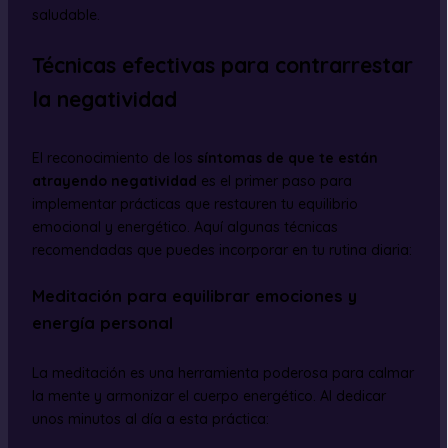
saludable.
Técnicas efectivas para contrarrestar
la negatividad
El reconocimiento de los
síntomas de que te están
atrayendo negatividad
es el primer paso para
implementar prácticas que restauren tu equilibrio
emocional y energético. Aquí algunas técnicas
recomendadas que puedes incorporar en tu rutina diaria:
Meditación para equilibrar emociones y
energía personal
La meditación es una herramienta poderosa para calmar
la mente y armonizar el cuerpo energético. Al dedicar
unos minutos al día a esta práctica: