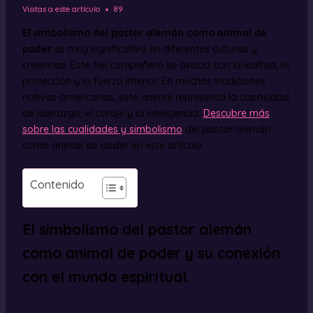
Visitas a este artículo
89
El simbolismo del pastor alemán como animal de
poder
es muy significativo en diferentes culturas y
creencias. Este fiel compañero se asocia con la lealtad, la
protección y la fuerza interior. En muchas tradiciones
nativas americanas, este animal representa la capacidad
de liderazgo, el coraje y la inteligencia.
Descubre más
sobre las cualidades y simbolismo
del pastor alemán
como animal de poder en este artículo.
Contenido
El simbolismo del pastor alemán
como animal de poder y su conexión
con el mundo espiritual.