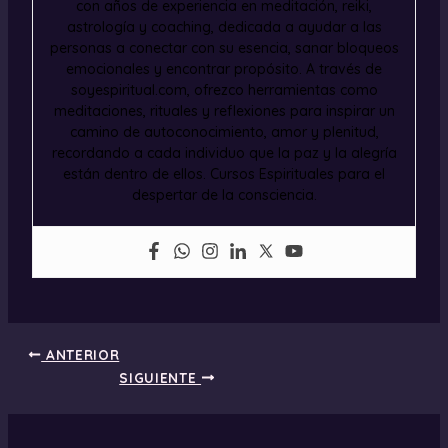
con años de experiencia en meditación, reiki,
astrología y coaching, dedicada a ayudar a las
personas a conectar con su esencia, sanar bloqueos
emocionales y encontrar propósito. A través de
soyespiritual.com, ofrezco herramientas como
meditaciones, rituales y reflexiones para inspirar un
camino de autoconocimiento, amor y plenitud,
recordando a cada individuo que la paz y la alegría
están dentro de ellos. Cursos Espirituales para el
despertar de la consciencia.
ANTERIOR
SIGUIENTE