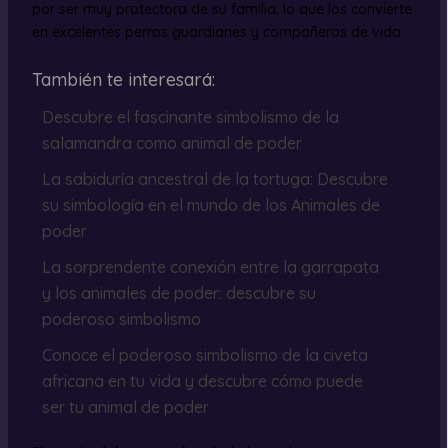
por ser muy protectora de su familia, lo que los convierte
en excelentes perros guardianes y compañeros de vida.
También te interesará:
Descubre el fascinante simbolismo de la
salamandra como animal de poder
La sabiduría ancestral de la tortuga: Descubre
su simbología en el mundo de los Animales de
poder
La sorprendente conexión entre la garrapata
y los animales de poder: descubre su
poderoso simbolismo
Conoce el poderoso simbolismo de la civeta
africana en tu vida y descubre cómo puede
ser tu animal de poder