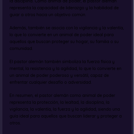
la disciplina. Como animal de poder, el pastor alemán
representa la capacidad de liderazgo y la habilidad de
guiar a otros hacia un objetivo común.
Además, también se asocia con la vigilancia y la valentía,
lo que lo convierte en un animal de poder ideal para
aquellos que buscan proteger su hogar, su familia o su
comunidad.
El pastor alemán también simboliza la fuerza física y
mental, la resistencia y la agilidad, lo que lo convierte en
un animal de poder poderoso y versátil, capaz de
enfrentar cualquier desafío o adversidad.
En resumen, el pastor alemán como animal de poder
representa la protección, la lealtad, la disciplina, la
vigilancia, la valentía, la fuerza y la agilidad, siendo una
guía ideal para aquellos que buscan liderar y proteger a
otros.