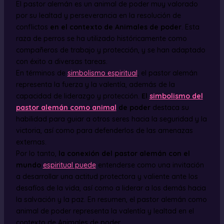
El pastor alemán es un animal de poder muy valorado
por su lealtad y perseverancia en la resolución de
conflictos
en el contexto de Animales de poder
. Esta
raza de perros se ha utilizado históricamente como
compañeros de trabajo y protección, y se han adaptado
con éxito a diversas tareas.
En términos de
simbolismo espiritual
, el pastor alemán
representa la fuerza y la valentía, además de la
capacidad de liderazgo y protección.
El
simbolismo del
pastor alemán como animal
de poder
destaca su
habilidad para guiar a otros seres hacia la seguridad y la
victoria, así como para defenderlos de las amenazas
externas.
Por lo tanto,
la conexión del pastor alemán con el
mundo
espiritual puede
entenderse como una invitación
a desarrollar una actitud protectora y valiente ante los
desafíos de la vida, así como a liderar a los demás hacia
la salvación y la paz. En resumen, el pastor alemán como
animal de poder representa la valentía y lealtad en el
contexto de Animales de poder.