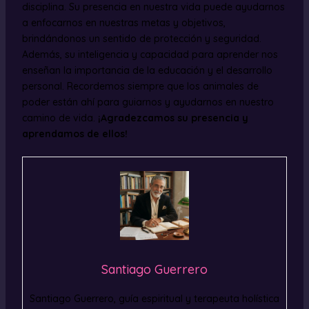
disciplina. Su presencia en nuestra vida puede ayudarnos
a enfocarnos en nuestras metas y objetivos,
brindándonos un sentido de protección y seguridad.
Además, su inteligencia y capacidad para aprender nos
enseñan la importancia de la educación y el desarrollo
personal. Recordemos siempre que los animales de
poder están ahí para guiarnos y ayudarnos en nuestro
camino de vida.
¡Agradezcamos su presencia y
aprendamos de ellos!
Santiago Guerrero
Santiago Guerrero, guía espiritual y terapeuta holística