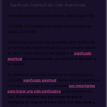
Significado Espiritual del Color Anaranjado
«Y Andrés fue el primero en creer en Jesús» (Juan 1:42).
«Y Andrés fue el primero en contar a otros acerca de
Jesús» (Juan 1:45).
Todos estos versículos nos recuerdan cómo Andrés fue
un hombre de profunda fe en Dios y un servidor devoto
de Jesús. Estos versículos nos enseñan el
significado
espiritual
del nombre Andrés, que es la fe, la devoción y
la valentía.
En conclusión, el nombre Andrés es un nombre con un
profundo
significado espiritual
. Representa la fortaleza, el
liderazgo y el coraje. Estas cualidades
son importantes
para lograr una vida significativa
y una conexión con
Dios.
Es un nombre que nos recuerda que la
confianza en Dios es la clave para una vida plena y