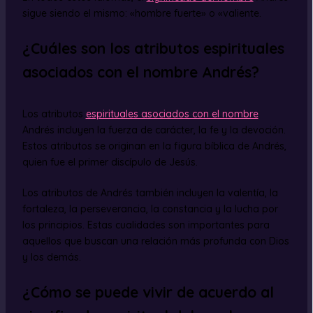
sigue siendo el mismo: «hombre fuerte» o «valiente.
¿Cuáles son los atributos espirituales
asociados con el nombre Andrés?
Los atributos
espirituales asociados con el nombre
Andrés incluyen la fuerza de carácter, la fe y la devoción.
Estos atributos se originan en la figura bíblica de Andrés,
quien fue el primer discípulo de Jesús.
Los atributos de Andrés también incluyen la valentía, la
fortaleza, la perseverancia, la constancia y la lucha por
los principios. Estas cualidades son importantes para
aquellos que buscan una relación más profunda con Dios
y los demás.
¿Cómo se puede vivir de acuerdo al