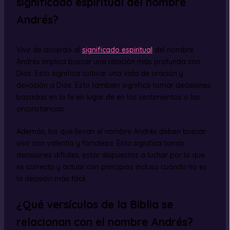
significado espiritual del nombre
Andrés?
Vivir de acuerdo al
significado espiritual
del nombre
Andrés implica buscar una relación más profunda con
Dios. Esto significa cultivar una vida de oración y
devoción a Dios. Esto también significa tomar decisiones
basadas en la fe en lugar de en los sentimientos o las
circunstancias.
Además, los que llevan el nombre Andrés deben buscar
vivir con valentía y fortaleza. Esto significa tomar
decisiones difíciles, estar dispuestos a luchar por lo que
es correcto y actuar con principios incluso cuando no es
la decisión más fácil.
¿Qué versículos de la Biblia se
relacionan con el nombre Andrés?