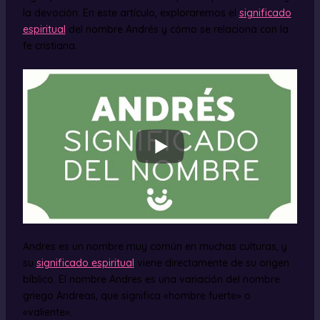
la devoción. En este artículo, exploraremos el
significado
espiritual
del nombre Andrés y cómo se relaciona con la
fe cristiana.
Andres es un nombre muy común en muchas culturas, y
su
significado espiritual
viene directamente de su origen
bíblico. El nombre Andres es una variación del nombre
griego Andreas, que significa «hombre fuerte» o
«valiente».