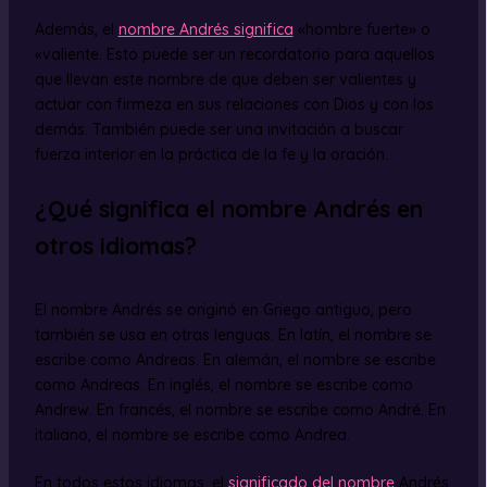
Además, el
nombre Andrés significa
«hombre fuerte» o
«valiente. Esto puede ser un recordatorio para aquellos
que llevan este nombre de que deben ser valientes y
actuar con firmeza en sus relaciones con Dios y con los
demás. También puede ser una invitación a buscar
fuerza interior en la práctica de la fe y la oración.
¿Qué significa el nombre Andrés en
otros idiomas?
El nombre Andrés se originó en Griego antiguo, pero
también se usa en otras lenguas. En latín, el nombre se
escribe como Andreas. En alemán, el nombre se escribe
como Andreas. En inglés, el nombre se escribe como
Andrew. En francés, el nombre se escribe como André. En
italiano, el nombre se escribe como Andrea.
En todos estos idiomas, el
significado del nombre
Andrés