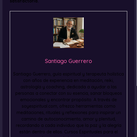
satisfactoria.
Santiago Guerrero
Santiago Guerrero, guía espiritual y terapeuta holística
con años de experiencia en meditación, reiki,
astrología y coaching, dedicada a ayudar a las
personas a conectar con su esencia, sanar bloqueos
emocionales y encontrar propósito. A través de
soyespiritual.com, ofrezco herramientas como
meditaciones, rituales y reflexiones para inspirar un
camino de autoconocimiento, amor y plenitud,
recordando a cada individuo que la paz y la alegría
están dentro de ellos. Cursos Espirituales para el