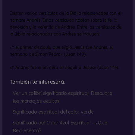
Existen varios versículos de la Biblia relacionados con el
nombre Andrés. Estos versículos hablan sobre la fe, la
devoción y la valentía de Andrés. Entre los versículos de
la Biblia relacionados con Andrés se incluyen:
«Y el primer discípulo que eligió Jesús fue Andrés, el
hermano de Simón Pedro» (Juan 1:40).
«Y Andrés fue el primero en seguir a Jesús» (Juan 1:41).
También te interesará:
Ver un colibrí significado espiritual: Descubre
los mensajes ocultos
Significado espiritual del color verde
Significado del Color Azul Espiritual – ¿Qué
Representa?