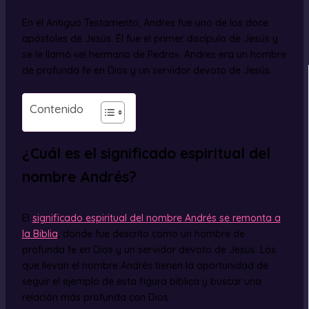
En el Antiguo Testamento, Andres fue uno de los doce
apóstoles de Jesús. Él fue el primer discípulo de Jesús y
se le llamó «el hermano de Pedro». Andres era un hombre
de profunda fe en Dios y un servidor devoto de Jesús.
Contenido
¿Cuál es el significado espiritual del
nombre Andrés?
El
significado espiritual del nombre Andrés se remonta a
la Biblia
, donde fue descrito como un hombre de
profunda fe en Dios y un servidor devoto de Jesús. Los
que llevan el nombre Andrés tienen la oportunidad de
seguir el ejemplo de esta figura bíblica y buscar una
relación más profunda con Dios.