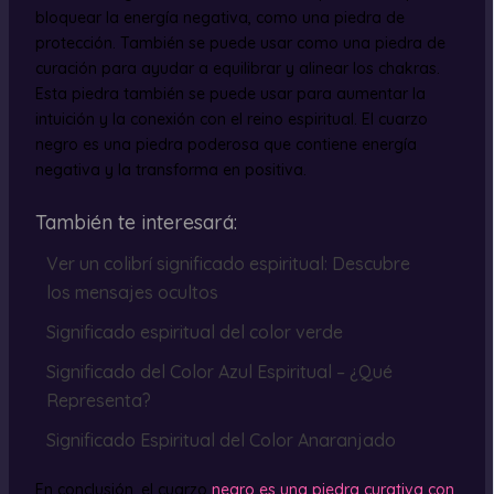
bloquear la energía negativa, como una piedra de
protección. También se puede usar como una piedra de
curación para ayudar a equilibrar y alinear los chakras.
Esta piedra también se puede usar para aumentar la
intuición y la conexión con el reino espiritual. El cuarzo
negro es una piedra poderosa que contiene energía
negativa y la transforma en positiva.
También te interesará:
Ver un colibrí significado espiritual: Descubre
los mensajes ocultos
Significado espiritual del color verde
Significado del Color Azul Espiritual – ¿Qué
Representa?
Significado Espiritual del Color Anaranjado
En conclusión, el cuarzo
negro es una piedra curativa con