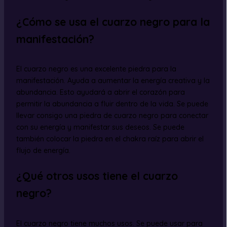
¿Cómo se usa el cuarzo negro para la
manifestación?
El cuarzo negro es una excelente piedra para la
manifestación. Ayuda a aumentar la energía creativa y la
abundancia. Esto ayudará a abrir el corazón para
permitir la abundancia a fluir dentro de la vida. Se puede
llevar consigo una piedra de cuarzo negro para conectar
con su energía y manifestar sus deseos. Se puede
también colocar la piedra en el chakra raíz para abrir el
flujo de energía.
¿Qué otros usos tiene el cuarzo
negro?
El cuarzo negro tiene muchos usos. Se puede usar para