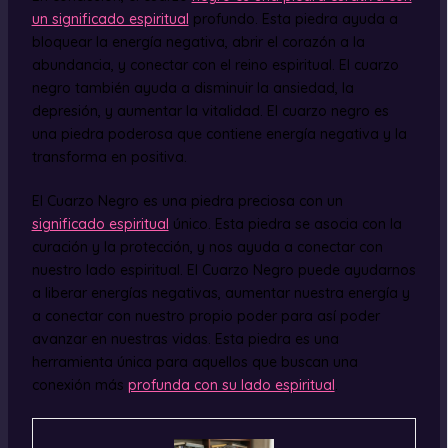
un significado espiritual
profundo. Esta piedra ayuda a
bloquear la energía negativa, abrir el corazón a la
abundancia, y conectar con el reino espiritual. El cuarzo
negro también ayuda a disminuir la ansiedad, la
depresión, y aumentar la vitalidad. El cuarzo negro es
una piedra poderosa que contiene energía negativa y la
transforma en positiva.
El Cuarzo Negro es una piedra preciosa con un
significado espiritual
único. Esta piedra se asocia con la
curación y la protección, y nos ayuda a conectar con
nuestro lado espiritual. El Cuarzo Negro puede ayudarnos
a liberar energías negativas, aumentar nuestra energía y
a conectar con nuestro propio poder para así poder
avanzar en nuestras vidas. Esta piedra es una
herramienta única para aquellos que buscan una
conexión más
profunda con su lado espiritual
.