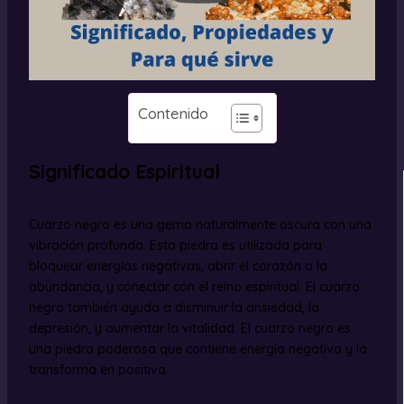
Contenido
Significado Espiritual
Cuarzo negro es una gema naturalmente oscura con una
vibración profunda. Esta piedra es utilizada para
bloquear energías negativas, abrir el corazón a la
abundancia, y conectar con el reino espiritual. El cuarzo
negro también ayuda a disminuir la ansiedad, la
depresión, y aumentar la vitalidad. El cuarzo negro es
una piedra poderosa que contiene energía negativa y la
transforma en positiva.