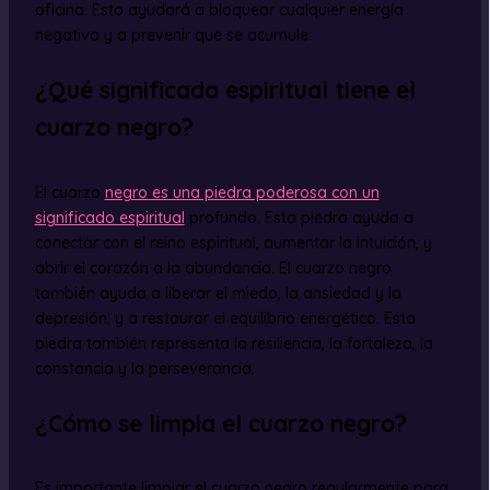
oficina. Esto ayudará a bloquear cualquier energía
negativa y a prevenir que se acumule.
¿Qué significado espiritual tiene el
cuarzo negro?
El cuarzo
negro es una piedra poderosa con un
significado espiritual
profundo. Esta piedra ayuda a
conectar con el reino espiritual, aumentar la intuición, y
abrir el corazón a la abundancia. El cuarzo negro
también ayuda a liberar el miedo, la ansiedad y la
depresión, y a restaurar el equilibrio energético. Esta
piedra también representa la resiliencia, la fortaleza, la
constancia y la perseverancia.
¿Cómo se limpia el cuarzo negro?
Es importante limpiar el cuarzo negro regularmente para