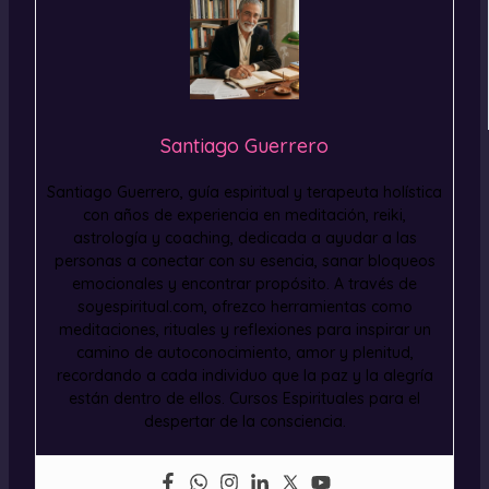
Santiago Guerrero
Santiago Guerrero, guía espiritual y terapeuta holística
con años de experiencia en meditación, reiki,
astrología y coaching, dedicada a ayudar a las
personas a conectar con su esencia, sanar bloqueos
emocionales y encontrar propósito. A través de
soyespiritual.com, ofrezco herramientas como
meditaciones, rituales y reflexiones para inspirar un
camino de autoconocimiento, amor y plenitud,
recordando a cada individuo que la paz y la alegría
están dentro de ellos. Cursos Espirituales para el
despertar de la consciencia.