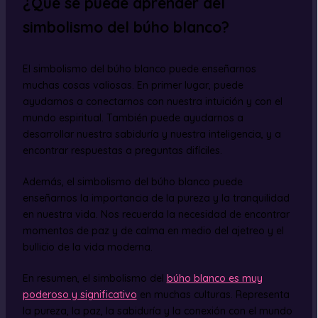
¿Qué se puede aprender del
simbolismo del búho blanco?
El simbolismo del búho blanco puede enseñarnos
muchas cosas valiosas. En primer lugar, puede
ayudarnos a conectarnos con nuestra intuición y con el
mundo espiritual. También puede ayudarnos a
desarrollar nuestra sabiduría y nuestra inteligencia, y a
encontrar respuestas a preguntas difíciles.
Además, el simbolismo del búho blanco puede
enseñarnos la importancia de la pureza y la tranquilidad
en nuestra vida. Nos recuerda la necesidad de encontrar
momentos de paz y de calma en medio del ajetreo y el
bullicio de la vida moderna.
En resumen, el simbolismo del
búho blanco es muy
poderoso y significativo
en muchas culturas. Representa
la pureza, la paz, la sabiduría y la conexión con el mundo