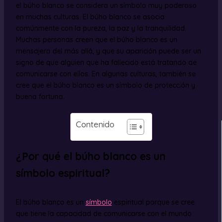
el búho blanco se considera un símbolo muy poderoso
en muchas culturas. El búho blanco se asocia
comúnmente con la pureza, la paz y la tranquilidad.
Muchas personas creen que el búho blanco es un
mensajero del más allá, y que su aparición puede ser un
signo de que alguien que ha fallecido está tratando de
comunicarse con ellos. En algunas culturas, también se
cree que el búho blanco es un símbolo de protección y
buena fortuna.
Contenido
¿Por qué el búho blanco es un
símbolo espiritual?
El búho blanco es un
símbolo
espiritual porque se cree
que tiene la capacidad de comunicarse con el mundo