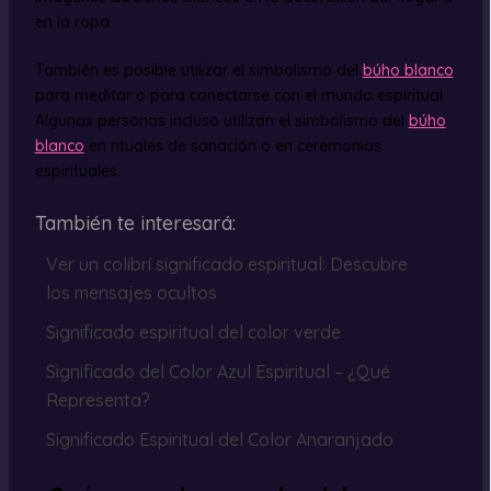
en la ropa.
También es posible utilizar el simbolismo del
búho blanco
para meditar o para conectarse con el mundo espiritual.
Algunas personas incluso utilizan el simbolismo del
búho
blanco
en rituales de sanación o en ceremonias
espirituales.
También te interesará:
Ver un colibrí significado espiritual: Descubre
los mensajes ocultos
Significado espiritual del color verde
Significado del Color Azul Espiritual – ¿Qué
Representa?
Significado Espiritual del Color Anaranjado