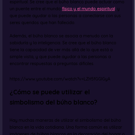
espiritual. Se cree que el búho blanco puede actuar como
un puente entre el mundo
físico y el mundo espiritual
, y
que puede ayudar a las personas a conectarse con sus
seres queridos que han fallecido.
Además, el búho blanco se asocia a menudo con la
sabiduría y la inteligencia. Se cree que el búho blanco
tiene la capacidad de ver más allá de lo que está a
simple vista, y que puede ayudar a las personas a
encontrar respuestas a preguntas difíciles.
https://www.youtube.com/watch?v=LZH5fGGlGyA
¿Cómo se puede utilizar el
simbolismo del búho blanco?
Hay muchas maneras de utilizar el simbolismo del búho
blanco en la vida cotidiana. Una forma común es utilizar
imágenes de búhos blancos en la decoración del hogar o