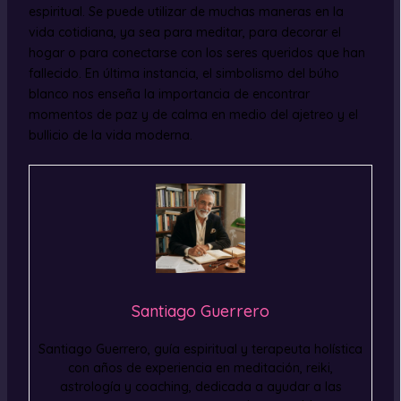
espiritual. Se puede utilizar de muchas maneras en la
vida cotidiana, ya sea para meditar, para decorar el
hogar o para conectarse con los seres queridos que han
fallecido. En última instancia, el simbolismo del búho
blanco nos enseña la importancia de encontrar
momentos de paz y de calma en medio del ajetreo y el
bullicio de la vida moderna.
Santiago Guerrero
Santiago Guerrero, guía espiritual y terapeuta holística
con años de experiencia en meditación, reiki,
astrología y coaching, dedicada a ayudar a las