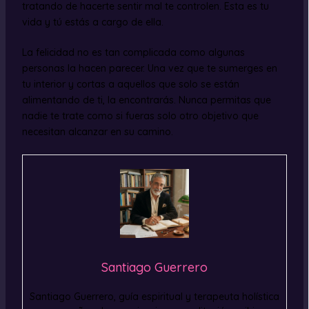
tratando de hacerte sentir mal te controlen. Esta es tu
vida y tú estás a cargo de ella.
La felicidad no es tan complicada como algunas
personas la hacen parecer. Una vez que te sumerges en
tu interior y cortas a aquellos que solo se están
alimentando de ti, la encontrarás. Nunca permitas que
nadie te trate como si fueras solo otro objetivo que
necesitan alcanzar en su camino.
Santiago Guerrero
Santiago Guerrero, guía espiritual y terapeuta holística