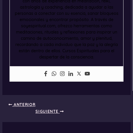
con años de experiencia en meditación, reiki,
astrología y coaching, dedicada a ayudar a las
personas a conectar con su esencia, sanar bloqueos
emocionales y encontrar propósito. A través de
soyespiritual.com, ofrezco herramientas como
meditaciones, rituales y reflexiones para inspirar un
camino de autoconocimiento, amor y plenitud,
recordando a cada individuo que la paz y la alegría
están dentro de ellos. Cursos Espirituales para el
despertar de la consciencia.
ANTERIOR
SIGUIENTE