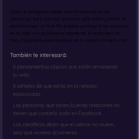
Claro, al principio podrías sentirte mal por cortar
relaciones, pero una vez que todo esté dicho y hecho, te
sentirás mejor al final. No puedes cambiar a las personas
en tu vida, son positivas o negativas. Aceptar esto es
muy importante para avanzar en tu camino en esta vida.
También te interesará:
6 pensamientos tóxicos que están arruinando
tu vida
6 señales de que estás en la relación
equivocada
Las personas que tienen buenas relaciones no
tienen que contarlo todo en Facebook
Los científicos dicen que el «alma» no muere,
sino que «vuelve al universo