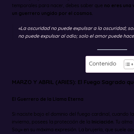
temporales para nacer, debes saber que
no eres una v
un guerrero ungido por el cosmos.
«La oscuridad no puede expulsar a la oscuridad; sol
no puede expulsar al odio; solo el amor puede hace
Contenido
MARZO Y ABRIL (ARIES): El Fuego Sagrado que
El Guerrero de la Llama Eterna
Si naciste bajo el dominio del fuego cardinal, cuando l
invierno, posees la protección de la
Iniciación
. Tu alma
Soy» en su máxima expresión. La brujería, que suele op