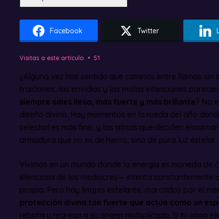
Facebook
Twitter
Visitas a este artículo
51
¿Alguna vez has sentido que caminas entre llamas si
traiciones, las envidias y las malas intenciones parecen
siempre sales ileso, más fuerte y más brillante
? No e
diseño divino. Hay momentos en la rueda del año donde 
celestial es más fino, y las almas que deciden encarna
armadura que no es de hierro, sino de pura luz estelar.
Vivimos en un mundo donde la energía es moneda de ca
silenciosa de los mediocres— intenta constantemente a
propia. Pero hay linajes estelares, marcados por el m
protección divina tan fuerte que actúa como un esp
rebota y regresa a su origen multiplicado. Si tu alma el