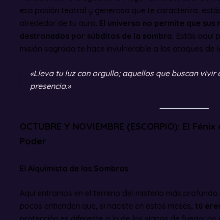
esa pasión teatral y generosa que te caracteriza, est
alrededor de tu aura.
El universo no permite que sus 
destronados por súbditos de la sombra.
Estás aquí pa
misión sagrada te hace invulnerable a los ataques de l
«Lleva tu luz con orgullo; aquellos que buscan vivir
presencia.»
OCTUBRE Y NOVIEMBRE (ESCORPIO): El Fénix 
Poder
El Alquimista de las Sombras
Aquí entramos en el terreno del misterio más profund
pocos entienden que, si naciste en estos meses,
tú ere
protección es diferente a la de los signos de fuego; no