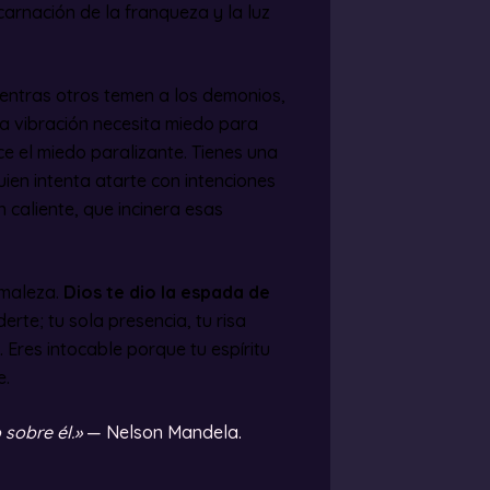
carnación de la franqueza y la luz
entras otros temen a los demonios,
aja vibración necesita miedo para
e el miedo paralizante. Tienes una
uien intenta atarte con intenciones
n caliente, que incinera esas
 maleza.
Dios te dio la espada de
rte; tu sola presencia, tu risa
 Eres intocable porque tu espíritu
e.
 sobre él.»
— Nelson Mandela.