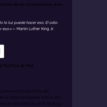
íctima de las circunstancias, eres
o la luz puede hacer eso. El odio
r eso.»
— Martin Luther King Jr.
 Purifica el Mal
a primavera rompe el frío del
 es la chispa primigenia. Eres el «Yo
erar en las sombras, en lo oculto y