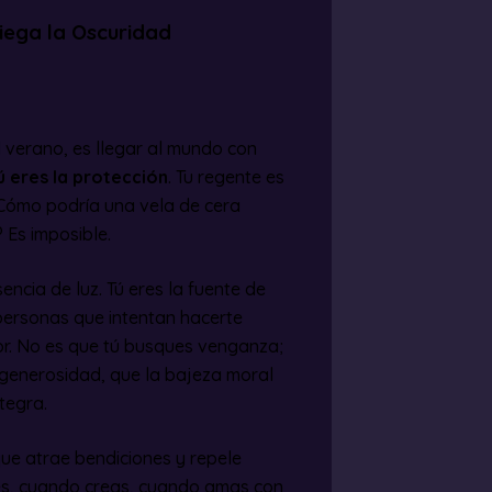
iega la Oscuridad
l verano, es llegar al mundo con
ú eres la protección
. Tu regente es
 ¿Cómo podría una vela de cera
 Es imposible.
encia de luz. Tú eres la fuente de
ersonas que intentan hacerte
r. No es que tú busques venganza;
y generosidad, que la bajeza moral
tegra.
ue atrae bendiciones y repele
íes, cuando creas, cuando amas con