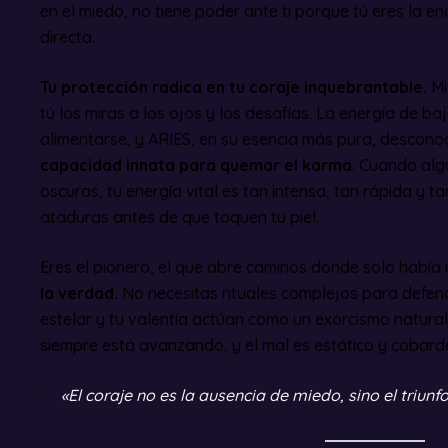
en el miedo, no tiene poder ante ti porque tú eres la en
directa.
Tu protección radica en tu coraje inquebrantable.
Mi
tú los miras a los ojos y los desafías. La energía de b
alimentarse, y ARIES, en su esencia más pura, desconoc
capacidad innata para quemar el karma
. Cuando alg
oscuras, tu energía vital es tan intensa, tan rápida y ta
ataduras antes de que toquen tu piel.
Eres el pionero, el que abre caminos donde solo había
la verdad.
No necesitas rituales complejos para defende
estelar y tu valentía actúan como un exorcismo natural.
siempre está avanzando, y el mal es estático y cobard
«El coraje no es la ausencia de miedo, sino el triunfo