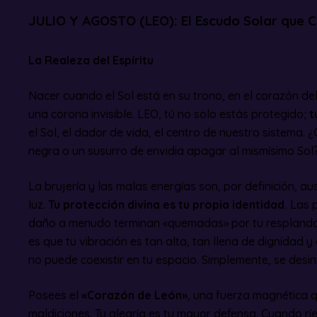
JULIO Y AGOSTO (LEO): El Escudo Solar que C
La Realeza del Espíritu
Nacer cuando el Sol está en su trono, en el corazón de
una corona invisible. LEO, tú no solo estás protegido;
t
el Sol, el dador de vida, el centro de nuestro sistema.
negra o un susurro de envidia apagar al mismísimo Sol?
La brujería y las malas energías son, por definición, aus
luz.
Tu protección divina es tu propia identidad.
Las p
daño a menudo terminan «quemadas» por tu resplando
es que tu vibración es tan alta, tan llena de dignidad 
no puede coexistir en tu espacio. Simplemente, se desin
Posees el
«Corazón de León»
, una fuerza magnética q
maldiciones. Tu alegría es tu mayor defensa. Cuando r