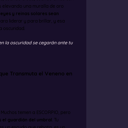
ás elevando una muralla de oro
reyes y reinas solares sean
ra liderar y para brillar, y esa
a oscuridad.
 en la oscuridad se cegarán ante tu
que Transmuta el Veneno en
o. Muchos temen a ESCORPIO, pero
s el guardián del umbral
. Tu
 es un escudo que rebota, es un