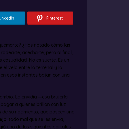
LinkedIn
Pinterest
n quemarte? ¿Has notado cómo las
 rodearte, acecharte, pero al final,
s casualidad. No es suerte. Es un
el velo entre lo terrenal y lo
r en esos instantes bajan con una
mbio. La envidia —esa brujería
pagar a quienes brillan con luz
es de su nacimiento, que poseen una
ejo
: todo mal que se les envía,
igió uno de los siguientes portales