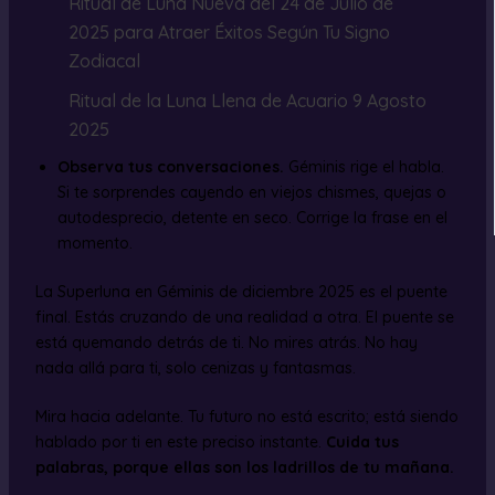
Ritual de Luna Nueva del 24 de Julio de
2025 para Atraer Éxitos Según Tu Signo
Zodiacal
Ritual de la Luna Llena de Acuario 9 Agosto
2025
Observa tus conversaciones.
Géminis rige el habla.
Si te sorprendes cayendo en viejos chismes, quejas o
autodesprecio, detente en seco. Corrige la frase en el
momento.
La Superluna en Géminis de diciembre 2025 es el puente
final. Estás cruzando de una realidad a otra. El puente se
está quemando detrás de ti. No mires atrás. No hay
nada allá para ti, solo cenizas y fantasmas.
Mira hacia adelante. Tu futuro no está escrito; está siendo
hablado por ti en este preciso instante.
Cuida tus
palabras, porque ellas son los ladrillos de tu mañana.