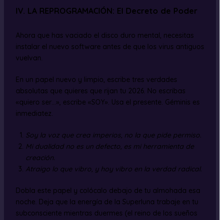
IV. LA REPROGRAMACIÓN: El Decreto de Poder
Ahora que has vaciado el disco duro mental, necesitas
instalar el nuevo software antes de que los virus antiguos
vuelvan.
En un papel nuevo y limpio, escribe tres verdades
absolutas que quieres que rijan tu 2026. No escribas
«quiero ser…», escribe «SOY». Usa el presente. Géminis es
inmediatez.
Soy la voz que crea imperios, no la que pide permiso.
Mi dualidad no es un defecto, es mi herramienta de
creación.
Atraigo lo que vibro, y hoy vibro en la verdad radical.
Dobla este papel y colócalo debajo de tu almohada esa
noche. Deja que la energía de la Superluna trabaje en tu
subconsciente mientras duermes (el reino de los sueños