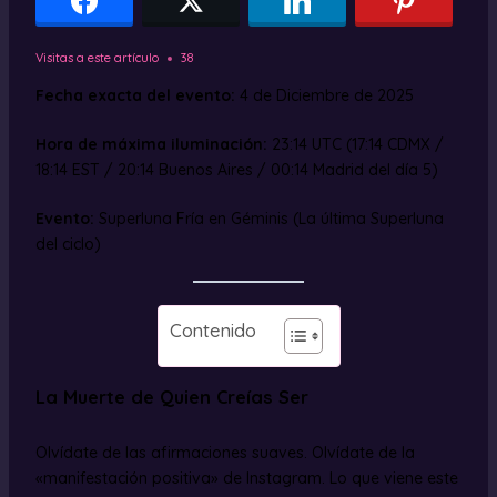
Visitas a este artículo
38
Fecha exacta del evento:
4 de Diciembre de 2025
Hora de máxima iluminación:
23:14 UTC (17:14 CDMX /
18:14 EST / 20:14 Buenos Aires / 00:14 Madrid del día 5)
Evento:
Superluna Fría en Géminis (La última Superluna
del ciclo)
Contenido
La Muerte de Quien Creías Ser
Olvídate de las afirmaciones suaves. Olvídate de la
«manifestación positiva» de Instagram. Lo que viene este