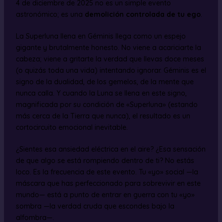
4 de diciembre de 2025 no es un simple evento
astronómico; es una
demolición controlada de tu ego
.
La Superluna llena en Géminis llega como un espejo
gigante y brutalmente honesto. No viene a acariciarte la
cabeza; viene a gritarte la verdad que llevas doce meses
(o quizás toda una vida) intentando ignorar. Géminis es el
signo de la dualidad, de los gemelos, de la mente que
nunca calla. Y cuando la Luna se llena en este signo,
magnificada por su condición de «Superluna» (estando
más cerca de la Tierra que nunca), el resultado es un
cortocircuito emocional inevitable.
¿Sientes esa ansiedad eléctrica en el aire? ¿Esa sensación
de que algo se está rompiendo dentro de ti? No estás
loco. Es la frecuencia de este evento. Tu «yo» social —la
máscara que has perfeccionado para sobrevivir en este
mundo— está a punto de entrar en guerra con tu «yo»
sombra —la verdad cruda que escondes bajo la
alfombra—.