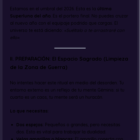
Estamos en el umbral del 2026. Esta es la
última
Superluna del año
. Es el portero final. No puedes cruzar
al nuevo año con el equipaje podrido que cargas. El
universo te está diciendo:
«Suéltalo o te arrastraré con
ello»
.
II. PREPARACIÓN: El Espacio Sagrado (Limpieza
de la Zona de Guerra)
No intentes hacer este ritual en medio del desorden. Tu
entorno externo es un reflejo de tu mente Géminis: si tu
cuarto es un caos, tu mente será un huracán.
Lo que necesitas:
Dos espejos:
Pequeños o grandes, pero necesitas
dos. Esto es vital para trabajar la dualidad.
Velas amarillas o blancas:
El amarillo conecta con