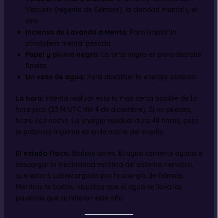
Mercurio (regente de Géminis), la claridad mental y el
aire.
Incienso de Lavanda o Menta:
Para limpiar la
atmósfera mental pesada.
Papel y pluma negra:
La tinta negra es para decretar
finales.
Un vaso de agua:
Para absorber la energía estática.
La hora:
Intenta realizar esto lo más cerca posible de la
hora pico (23:14 UTC del 4 de diciembre). Si no puedes,
hazlo esa noche. La energía residual dura 48 horas, pero
la potencia máxima es en la noche del evento.
El estado físico:
Báñate antes. El agua corriente ayuda a
descargar la electricidad estática del sistema nervioso,
que estará sobrecargado por la energía de Géminis.
Mientras te bañas, visualiza que el agua se lleva las
palabras que te hirieron este año.