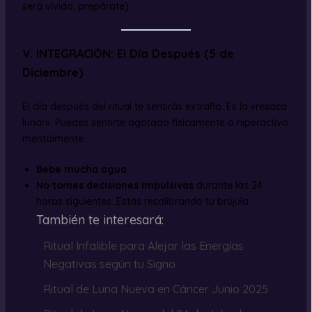
será vívido, prepárate).
V. INTEGRACIÓN: El Día Después (5 de
Diciembre)
El día después del ritual te sentirás extraño. Es la «resaca
lunar». Puedes sentirte agotado físicamente o hiperactivo
mentalmente.
Bebe mucha agua.
No tomes decisiones impulsivas
durante las 24
horas siguientes. Estás recalibrando tu brújula.
También te interesará:
Ritual Infalible para Alejar las Energías
Negativas según tu Signo
Ritual de Luna Nueva en Cáncer Junio 2025