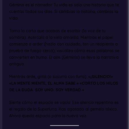
Géminis es el narrador. Tu vida es solo una historia que te
cuentas todos los días. Si cambias la historia, cambias la
vida.
Toma la carta que acabas de escribir (la voz de tu
sombra). Acércala a la vela amarilla. Mientras el papel
comienza a arder (hazlo con cuidado, ten un recipiente a
prueba de fuego cerca), visualiza cómo esas palabras se
convierten en humo. El aire (Géminis) se lleva la narrativa
antigua.
Mientras arde, grita (o susurra con furia):
«¡SILENCIO!»
«LA MENTE MIENTE, EL ALMA SABE.»
«CORTO LOS HILOS
DE LA DUDA. SOY UNO. SOY VERDAD.»
Siente cómo el espacio se vacía. Ese silencio repentino es
el regalo de la Superluna. Has agotado al gemelo tóxico.
Ahora queda espacio para la nueva voz.