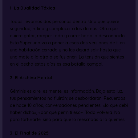
1. La Dualidad Tóxica
Todos llevamos dos personas dentro. Una que quiere
seguridad, rutina y complacer a los demás. Otra que
quiere gritar, romper todo y correr hacia lo desconocido.
Esta Superluna va a poner a esas dos versiones de ti en
una habitación cerrada y no las dejará salir hasta que
una mate a la otra o se fusionen. La tensión que sientes
en el pecho estos días es esa batalla campal.
2. El Archivo Mental
Géminis es aire, es mente, es información. Bajo esta luz,
tus pensamientos no fluirán; se desbordarán. Recuerdos
de hace 10 años, conversaciones pendientes, «lo que debí
haber dicho», «por qué permití eso». Todo volverá. No
para torturarte, sino para que lo reescribas o lo quemes.
3. El Final de 2025