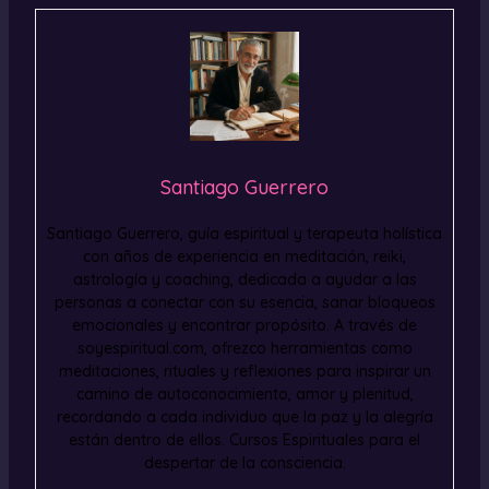
Santiago Guerrero
Santiago Guerrero, guía espiritual y terapeuta holística
con años de experiencia en meditación, reiki,
astrología y coaching, dedicada a ayudar a las
personas a conectar con su esencia, sanar bloqueos
emocionales y encontrar propósito. A través de
soyespiritual.com, ofrezco herramientas como
meditaciones, rituales y reflexiones para inspirar un
camino de autoconocimiento, amor y plenitud,
recordando a cada individuo que la paz y la alegría
están dentro de ellos. Cursos Espirituales para el
despertar de la consciencia.