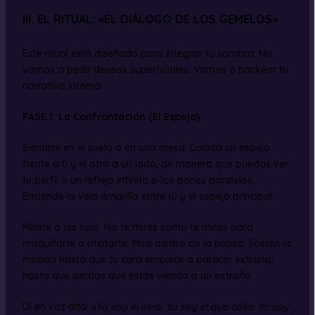
III. EL RITUAL: «EL DIÁLOGO DE LOS GEMELOS»
Este ritual está diseñado para integrar tu sombra. No
vamos a pedir deseos superficiales. Vamos a hackear tu
narrativa interna.
FASE 1: La Confrontación (El Espejo)
Siéntate en el suelo o en una mesa. Coloca un espejo
frente a ti y el otro a un lado, de manera que puedas ver
tu perfil o un reflejo infinito si los pones paralelos.
Enciende la vela amarilla entre tú y el espejo principal.
Mírate a los ojos. No te mires como te miras para
maquillarte o afeitarte. Mira dentro de la pupila. Sostén la
mirada hasta que tu cara empiece a parecer extraña,
hasta que sientas que estás viendo a un extraño.
Di en voz alta:
«Yo soy el otro. Yo soy el que calla. Yo soy