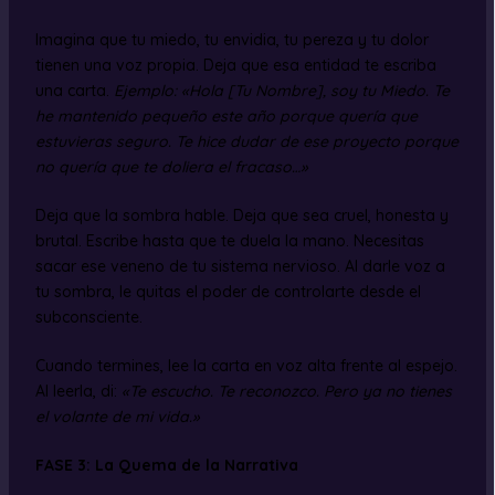
Imagina que tu miedo, tu envidia, tu pereza y tu dolor
tienen una voz propia. Deja que esa entidad te escriba
una carta.
Ejemplo:
«Hola [Tu Nombre], soy tu Miedo. Te
he mantenido pequeño este año porque quería que
estuvieras seguro. Te hice dudar de ese proyecto porque
no quería que te doliera el fracaso…»
Deja que la sombra hable. Deja que sea cruel, honesta y
brutal. Escribe hasta que te duela la mano. Necesitas
sacar ese veneno de tu sistema nervioso. Al darle voz a
tu sombra, le quitas el poder de controlarte desde el
subconsciente.
Cuando termines, lee la carta en voz alta frente al espejo.
Al leerla, di:
«Te escucho. Te reconozco. Pero ya no tienes
el volante de mi vida.»
FASE 3: La Quema de la Narrativa