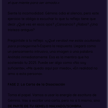
el que miente para ser amado.»
Siente la incomodidad. Géminis odia el silencio, pero este
ejercicio te obliga a escuchar lo que tu reflejo tiene que
decir. ¿Qué ves en esos ojos? ¿Cansancio? ¿Rabia? ¿Una
tristeza antigua?
Pregúntale a tu reflejo:
«¿Qué verdad me estás ocultando
para protegerme?»
Espera la respuesta. Llegará como
un pensamiento intrusivo, una imagen o una palabra.
Anótala inmediatamente. Esa es la mentira que ha
sostenido tu 2025. Puede ser algo como «No soy
suficiente», «Me quedo aquí por miedo», «En realidad no
amo a esta persona».
FASE 2: La Carta de la Disociación
Toma el papel. Vamos a usar la energía de escritura de
Géminis. Vas a escribir una carta, pero no a ti mismo, sino
DE PARTE DE TU GEMELO MALVADO/SOMBRA
.