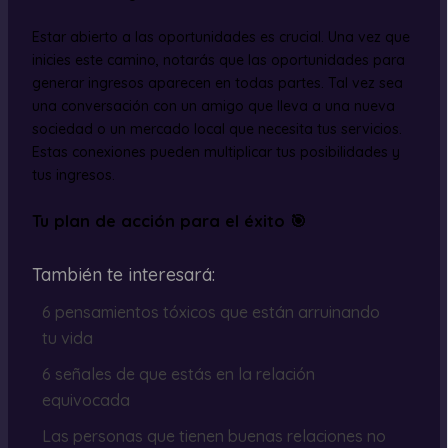
Estar abierto a las oportunidades es crucial. Una vez que
inicies este camino, notarás que las oportunidades para
generar ingresos aparecen en todas partes. Tal vez sea
una conversación con un amigo que lleva a una nueva
sociedad o un mercado local que necesita tus servicios.
Estas conexiones pueden multiplicar tus posibilidades y
tus ingresos.
Tu plan de acción para el éxito 🎯
También te interesará:
6 pensamientos tóxicos que están arruinando
tu vida
6 señales de que estás en la relación
equivocada
Las personas que tienen buenas relaciones no