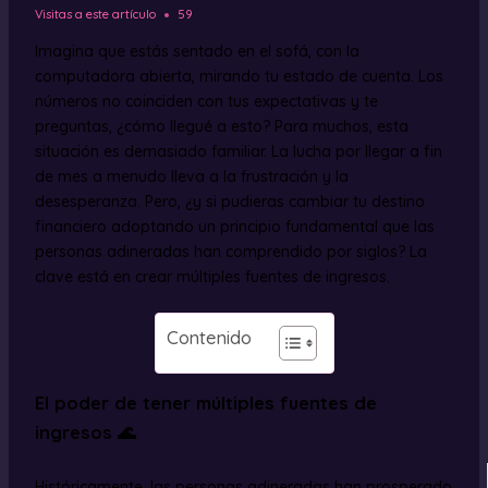
Visitas a este artículo
59
Imagina que estás sentado en el sofá, con la
computadora abierta, mirando tu estado de cuenta. Los
números no coinciden con tus expectativas y te
preguntas, ¿cómo llegué a esto? Para muchos, esta
situación es demasiado familiar. La lucha por llegar a fin
de mes a menudo lleva a la frustración y la
desesperanza. Pero, ¿y si pudieras cambiar tu destino
financiero adoptando un principio fundamental que las
personas adineradas han comprendido por siglos? La
clave está en crear múltiples fuentes de ingresos.
Contenido
El poder de tener múltiples fuentes de
ingresos 🌊
Históricamente, las personas adineradas han prosperado