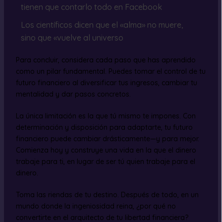
tienen que contarlo todo en Facebook
Los científicos dicen que el «alma» no muere,
sino que «vuelve al universo
Para concluir, considera cada paso que has aprendido
como un pilar fundamental. Puedes tomar el control de tu
futuro financiero al diversificar tus ingresos, cambiar tu
mentalidad y dar pasos concretos.
La única limitación es la que tú mismo te impones. Con
determinación y disposición para adaptarte, tu futuro
financiero puede cambiar drásticamente—y para mejor.
Comienza hoy y construye una vida en la que el dinero
trabaje para ti, en lugar de ser tú quien trabaje para el
dinero.
Toma las riendas de tu destino. Después de todo, en un
mundo donde la ingeniosidad reina, ¿por qué no
convertirte en el arquitecto de tu libertad financiera?