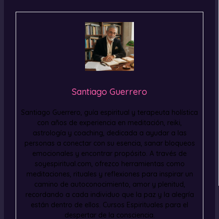
Santiago Guerrero
Santiago Guerrero, guía espiritual y terapeuta holística
con años de experiencia en meditación, reiki,
astrología y coaching, dedicada a ayudar a las
personas a conectar con su esencia, sanar bloqueos
emocionales y encontrar propósito. A través de
soyespiritual.com, ofrezco herramientas como
meditaciones, rituales y reflexiones para inspirar un
camino de autoconocimiento, amor y plenitud,
recordando a cada individuo que la paz y la alegría
están dentro de ellos. Cursos Espirituales para el
despertar de la consciencia.