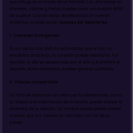
que influye en el interés de un hombre. Las diferencias en
intereses, valores y metas pueden crear una brecha difícil
de superar. Cuando estas discrepancias se vuelven
evidentes, pueden surgir
razones del desinterés
.
1. Intereses divergentes
Si uno de los dos disfruta actividades que el otro no
encuentra atractivas, la conexión puede debilitarse. Por
ejemplo, si ella es apasionada por el arte y él prefiere el
deporte, estas diferencias pueden generar conflictos.
2. Valores compartidos
La falta de alineación en creencias fundamentales, como
la religión o la importancia de la familia, puede afectar la
dinámica de la relación. Un hombre puede perder interés
si siente que sus valores no coinciden con los de su
pareja.