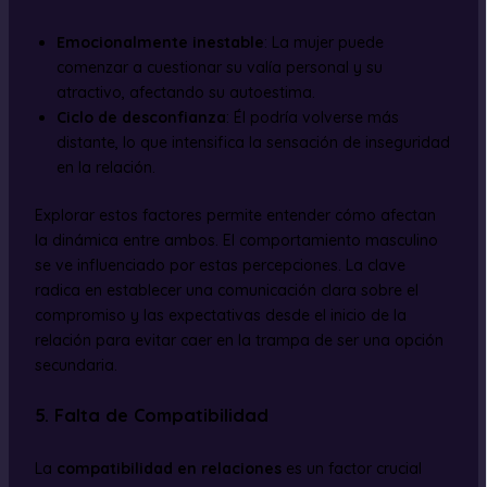
Emocionalmente inestable
: La mujer puede
comenzar a cuestionar su valía personal y su
atractivo, afectando su autoestima.
Ciclo de desconfianza
: Él podría volverse más
distante, lo que intensifica la sensación de inseguridad
en la relación.
Explorar estos factores permite entender cómo afectan
la dinámica entre ambos. El comportamiento masculino
se ve influenciado por estas percepciones. La clave
radica en establecer una comunicación clara sobre el
compromiso y las expectativas desde el inicio de la
relación para evitar caer en la trampa de ser una opción
secundaria.
5. Falta de Compatibilidad
La
compatibilidad en relaciones
es un factor crucial