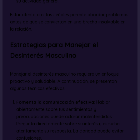
su actividad general.
Estar atenta a estas señales permite abordar problemas
antes de que se conviertan en una brecha insalvable en
la relación.
Estrategias para Manejar el
Desinterés Masculino
Manejar el desinterés masculino requiere un enfoque
proactivo y saludable. A continuación, se presentan
algunas técnicas efectivas:
Fomenta la comunicación efectiva
: Hablar
abiertamente sobre tus sentimientos y
preocupaciones puede aclarar malentendidos.
Pregunta directamente sobre su interés y escucha
atentamente su respuesta. La claridad puede evitar
confusiones.