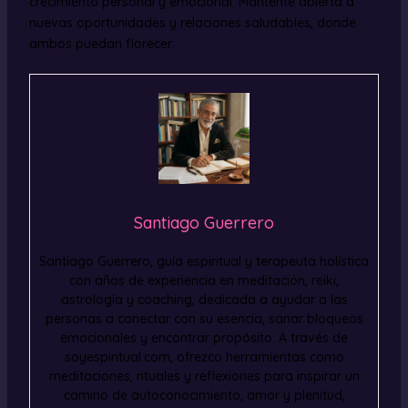
crecimiento personal y emocional. Mantente abierta a
nuevas oportunidades y relaciones saludables, donde
ambos puedan florecer.
Santiago Guerrero
Santiago Guerrero, guía espiritual y terapeuta holística
con años de experiencia en meditación, reiki,
astrología y coaching, dedicada a ayudar a las
personas a conectar con su esencia, sanar bloqueos
emocionales y encontrar propósito. A través de
soyespiritual.com, ofrezco herramientas como
meditaciones, rituales y reflexiones para inspirar un
camino de autoconocimiento, amor y plenitud,