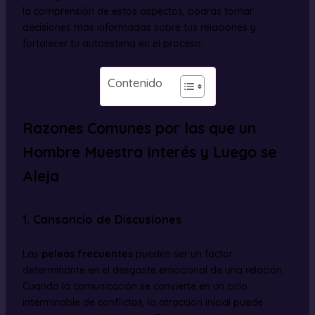
la comprensión de estos aspectos, podrás tomar
decisiones más informadas sobre tus relaciones y
fortalecer tu autoestima en el proceso.
Contenido
Razones Comunes por las que un
Hombre Muestra Interés y Luego se
Aleja
1. Cansancio de Discusiones
Las
peleas frecuentes
pueden ser un factor
determinante en el desgaste emocional de una relación.
Cuando la comunicación se convierte en un ciclo
interminable de conflictos, la atracción inicial puede