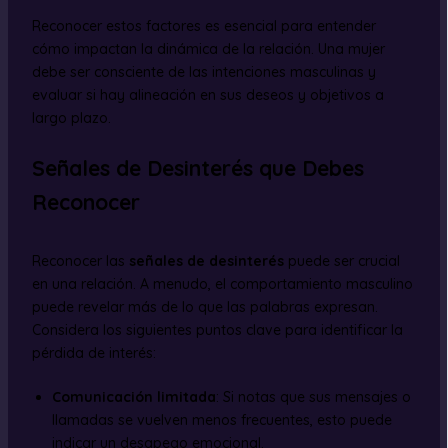
Reconocer estos factores es esencial para entender
cómo impactan la dinámica de la relación. Una mujer
debe ser consciente de las intenciones masculinas y
evaluar si hay alineación en sus deseos y objetivos a
largo plazo.
Señales de Desinterés que Debes
Reconocer
Reconocer las
señales de desinterés
puede ser crucial
en una relación. A menudo, el comportamiento masculino
puede revelar más de lo que las palabras expresan.
Considera los siguientes puntos clave para identificar la
pérdida de interés:
Comunicación limitada
: Si notas que sus mensajes o
llamadas se vuelven menos frecuentes, esto puede
indicar un desapego emocional.