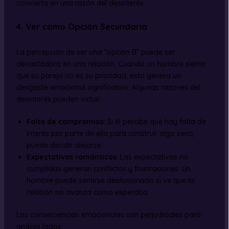
convierta en una razón del desinterés.
4. Ver como Opción Secundaria
La percepción de ser una “opción B” puede ser
devastadora en una relación. Cuando un hombre siente
que su pareja no es su prioridad, esto genera un
desgaste emocional significativo. Algunas razones del
desinterés pueden incluir:
Falta de compromiso
: Si él percibe que hay falta de
interés por parte de ella para construir algo serio,
puede decidir alejarse.
Expectativas románticas
: Las expectativas no
cumplidas generan conflictos y frustraciones. Un
hombre puede sentirse desilusionado si ve que la
relación no avanza como esperaba.
Las consecuencias emocionales son perjudiciales para
ambos lados: