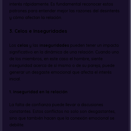
interés rápidamente. Es fundamental reconocer estos
patrones para entender mejor las razones del desinterés
y cómo afectan la relación.
3. Celos e Inseguridades
Los
celos
y las
inseguridades
pueden tener un impacto
significativo en la dinámica de una relación. Cuando uno
de los miembros, en este caso el hombre, siente
inseguridad acerca de sí mismo o de su pareja, puede
generar un desgaste emocional que afecta el interés
inicial.
1. Inseguridad en la relación
La falta de confianza puede llevar a discusiones
constantes. Estos conflictos no solo son desgastantes,
sino que también hacen que la conexión emocional se
debilite.