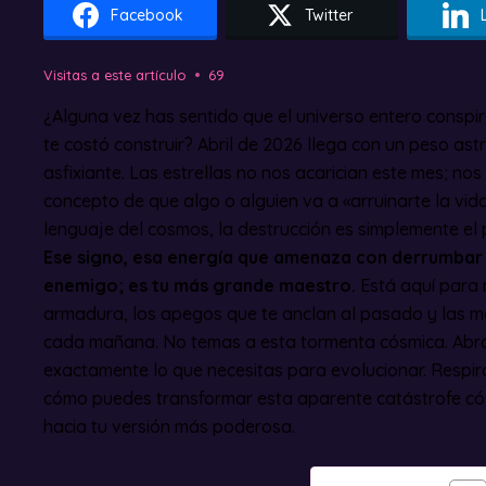
Facebook
Twitter
Visitas a este artículo
69
¿Alguna vez has sentido que el universo entero conspi
te costó construir? Abril de 2026 llega con un peso ast
asfixiante. Las estrellas no nos acarician este mes; no
concepto de que algo o alguien va a «arruinarte la vid
lenguaje del cosmos, la destrucción es simplemente el p
Ese signo, esa energía que amenaza con derrumbar t
enemigo; es tu más grande maestro.
Está aquí para m
armadura, los apegos que te anclan al pasado y las 
cada mañana. No temas a esta tormenta cósmica. Abra
exactamente lo que necesitas para evolucionar. Respi
cómo puedes transformar esta aparente catástrofe cósm
hacia tu versión más poderosa.