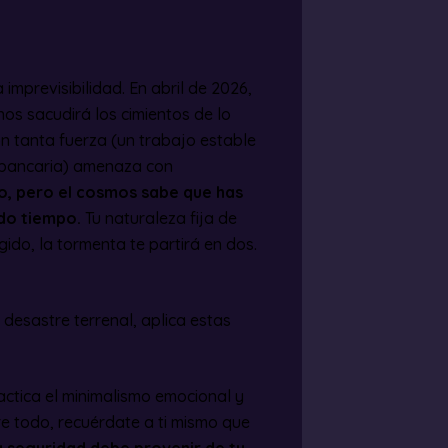
imprevisibilidad. En abril de 2026,
os sacudirá los cimientos de lo
on tanta fuerza (un trabajo estable
a bancaria) amenaza con
no, pero el cosmos sabe que has
do tiempo.
Tu naturaleza fija de
rígido, la tormenta te partirá en dos.
desastre terrenal, aplica estas
ctica el minimalismo emocional y
bre todo, recuérdate a ti mismo que
u seguridad debe provenir de tu