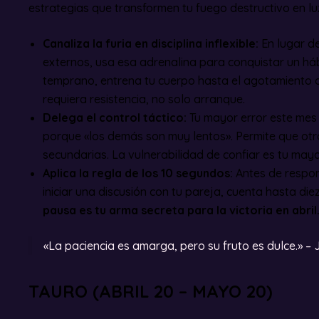
estrategias que transformen tu fuego destructivo en lu
Canaliza la furia en disciplina inflexible:
En lugar de
externos, usa esa adrenalina para conquistar un hábi
temprano, entrena tu cuerpo hasta el agotamiento 
requiera resistencia, no solo arranque.
Delega el control táctico:
Tu mayor error este mes
porque «los demás son muy lentos». Permite que otr
secundarias. La vulnerabilidad de confiar es tu mayo
Aplica la regla de los 10 segundos:
Antes de respon
iniciar una discusión con tu pareja, cuenta hasta d
pausa es tu arma secreta para la victoria en abril
«La paciencia es amarga, pero su fruto es dulce.» 
TAURO (ABRIL 20 – MAYO 20)