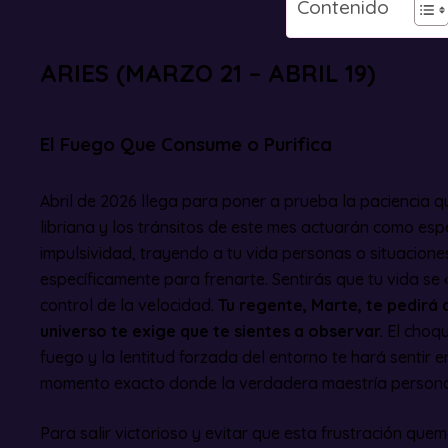
Contenido
ARIES (MARZO 21 – ABRIL 19)
El Fuego Que Consume o Purifica
Abril de 2026 llega para poner a prueba la paciencia q
libriana y los tránsitos de este mes actuarán como esp
impulsividad, trayendo a tu vida personas o situacion
específicamente para frenarte. Sentirás que tu vida se
control de la velocidad.
Tu regente, Marte, te pedirá 
universo te exige que te sientes a observar.
El choqu
fuego y la lentitud forzada del entorno te hará sentir 
momento exacto donde la verdadera maestría persona
Para salir victorioso y evitar que esta frustración que