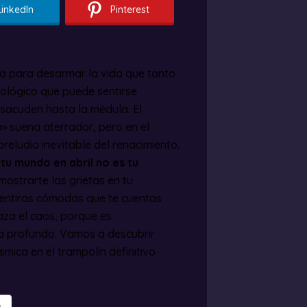
LinkedIn
Pinterest
ra para desarmar la vida que tanto
rológico que puede sentirse
s sacuden hasta la médula. El
a» suena aterrador, pero en el
reludio inevitable del renacimiento.
u mundo en abril no es tu
ostrarte las grietas en tu
mentiras cómodas que te cuentas
za el caos, porque es
ra profundo. Vamos a descubrir
ica en el trampolín definitivo