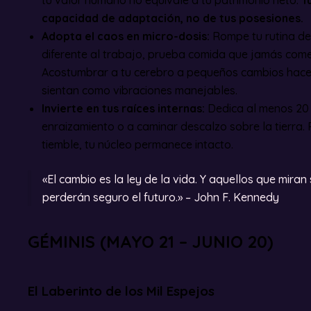
capacidad de adaptación, no de tus posesiones.
Adopta el caos en micro-dosis:
Rompe tu rutina de
diferente al trabajo, prueba comida que jamás comer
Acostumbrar a tu cerebro a pequeños cambios hace
sientan como vibraciones manejables.
Invierte en tus raíces internas:
Dedica al menos 20 
enraizamiento o a caminar descalzo sobre la tierra.
tiemble, tu núcleo permanece intacto.
«El cambio es la ley de la vida. Y aquellos que miran
perderán seguro el futuro.» – John F. Kennedy
GÉMINIS (MAYO 21 – JUNIO 20)
El Laberinto de los Mil Espejos