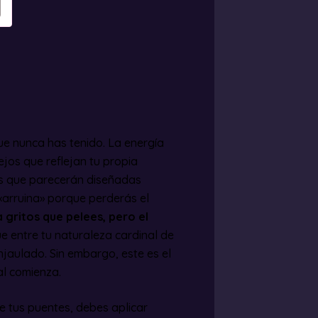
ue nunca has tenido. La energía
ejos que reflejan tu propia
es que parecerán diseñadas
 «arruina» porque perderás el
a gritos que pelees, pero el
e entre tu naturaleza cardinal de
enjaulado. Sin embargo, este es el
l comienza.
me tus puentes, debes aplicar