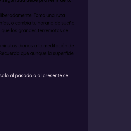
liberadamente. Toma una ruta
ías, o cambia tu horario de sueño.
 que los grandes terremotos se
minutos diarios a la meditación de
 Recuerda que aunque la superficie
 solo al pasado o al presente se