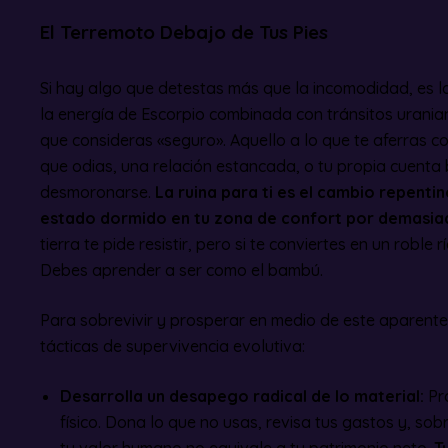
El Terremoto Debajo de Tus Pies
Si hay algo que detestas más que la incomodidad, es la 
la energía de Escorpio combinada con tránsitos uranian
que consideras «seguro». Aquello a lo que te aferras c
que odias, una relación estancada, o tu propia cuent
desmoronarse.
La ruina para ti es el cambio repenti
estado dormido en tu zona de confort por demasia
tierra te pide resistir, pero si te conviertes en un roble 
Debes aprender a ser como el bambú.
Para sobrevivir y prosperar en medio de este aparente 
tácticas de supervivencia evolutiva:
Desarrolla un desapego radical de lo material:
Pra
físico. Dona lo que no usas, revisa tus gastos y, so
tu valor humano no equivale a tu patrimonio neto.
T