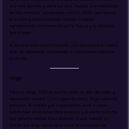
una vela dorada y cierra los ojos. Realiza una meditación
de diez minutos, visualizando una luz cálida que recorre
tu cuerpo y disipa cualquier tensión. Finaliza
agradeciendo internamente por la fuerza y la vitalidad
que posees.
Al abrazar esta transformación, Leo descubrirá un nuevo
nivel de serenidad, impulsando su crecimiento personal
profundo.
Virgo
Para los Virgo, 2025 se perfila como un año de orden y
renovación mental. Como signo de tierra, Virgo valora la
precisión, el análisis y la organización, pero a veces
puede caer en la autocrítica excesiva y el perfeccionismo
que generan estrés. Para alcanzar la paz mental, es
crucial que Virgo aprenda a soltar la necesidad de