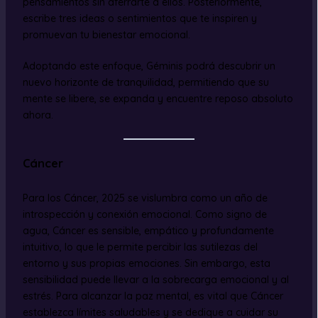
pensamientos sin aferrarte a ellos. Posteriormente,
escribe tres ideas o sentimientos que te inspiren y
promuevan tu bienestar emocional.
Adoptando este enfoque, Géminis podrá descubrir un
nuevo horizonte de tranquilidad, permitiendo que su
mente se libere, se expanda y encuentre reposo absoluto
ahora.
Cáncer
Para los Cáncer, 2025 se vislumbra como un año de
introspección y conexión emocional. Como signo de
agua, Cáncer es sensible, empático y profundamente
intuitivo, lo que le permite percibir las sutilezas del
entorno y sus propias emociones. Sin embargo, esta
sensibilidad puede llevar a la sobrecarga emocional y al
estrés. Para alcanzar la paz mental, es vital que Cáncer
establezca límites saludables y se dedique a cuidar su