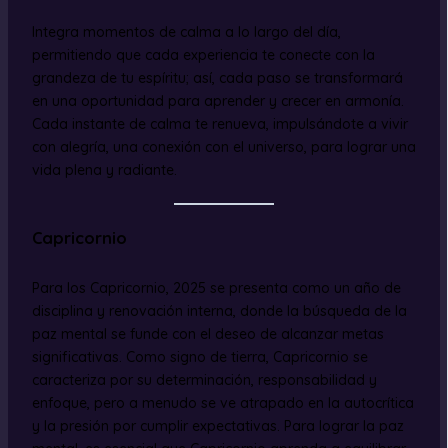
Integra momentos de calma a lo largo del día,
permitiendo que cada experiencia te conecte con la
grandeza de tu espíritu; así, cada paso se transformará
en una oportunidad para aprender y crecer en armonía.
Cada instante de calma te renueva, impulsándote a vivir
con alegría, una conexión con el universo, para lograr una
vida plena y radiante.
Capricornio
Para los Capricornio, 2025 se presenta como un año de
disciplina y renovación interna, donde la búsqueda de la
paz mental se funde con el deseo de alcanzar metas
significativas. Como signo de tierra, Capricornio se
caracteriza por su determinación, responsabilidad y
enfoque, pero a menudo se ve atrapado en la autocrítica
y la presión por cumplir expectativas. Para lograr la paz