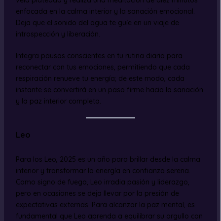
vela plateada y realiza una meditación de diez minutos
enfocada en la calma interior y la sanación emocional.
Deja que el sonido del agua te guíe en un viaje de
introspección y liberación.
Integra pausas conscientes en tu rutina diaria para
reconectar con tus emociones, permitiendo que cada
respiración renueve tu energía; de este modo, cada
instante se convertirá en un paso firme hacia la sanación
y la paz interior completa.
Leo
Para los Leo, 2025 es un año para brillar desde la calma
interior y transformar la energía en confianza serena.
Como signo de fuego, Leo irradia pasión y liderazgo,
pero en ocasiones se deja llevar por la presión de
expectativas externas. Para alcanzar la paz mental, es
fundamental que Leo aprenda a equilibrar su orgullo con