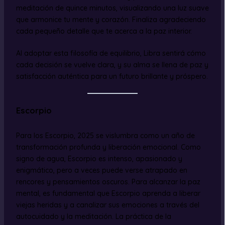
meditación de quince minutos, visualizando una luz suave
que armonice tu mente y corazón. Finaliza agradeciendo
cada pequeño detalle que te acerca a la paz interior.
Al adoptar esta filosofía de equilibrio, Libra sentirá cómo
cada decisión se vuelve clara, y su alma se llena de paz y
satisfacción auténtica para un futuro brillante y próspero.
Escorpio
Para los Escorpio, 2025 se vislumbra como un año de
transformación profunda y liberación emocional. Como
signo de agua, Escorpio es intenso, apasionado y
enigmático, pero a veces puede verse atrapado en
rencores y pensamientos oscuros. Para alcanzar la paz
mental, es fundamental que Escorpio aprenda a liberar
viejas heridas y a canalizar sus emociones a través del
autocuidado y la meditación. La práctica de la