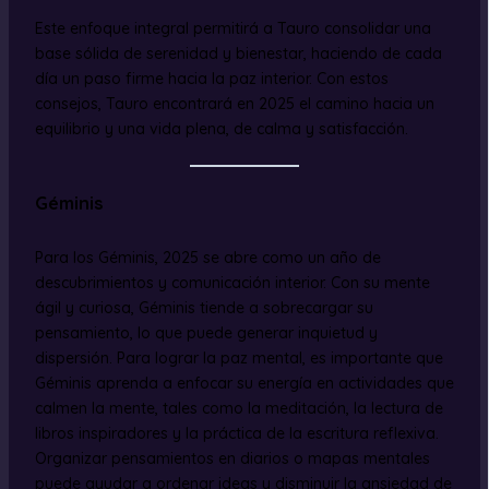
Este enfoque integral permitirá a Tauro consolidar una
base sólida de serenidad y bienestar, haciendo de cada
día un paso firme hacia la paz interior. Con estos
consejos, Tauro encontrará en 2025 el camino hacia un
equilibrio y una vida plena, de calma y satisfacción.
Géminis
Para los Géminis, 2025 se abre como un año de
descubrimientos y comunicación interior. Con su mente
ágil y curiosa, Géminis tiende a sobrecargar su
pensamiento, lo que puede generar inquietud y
dispersión. Para lograr la paz mental, es importante que
Géminis aprenda a enfocar su energía en actividades que
calmen la mente, tales como la meditación, la lectura de
libros inspiradores y la práctica de la escritura reflexiva.
Organizar pensamientos en diarios o mapas mentales
puede ayudar a ordenar ideas y disminuir la ansiedad de