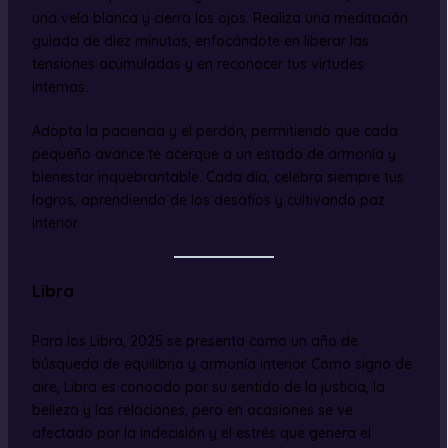
una vela blanca y cierra los ojos. Realiza una meditación
guiada de diez minutos, enfocándote en liberar las
tensiones acumuladas y en reconocer tus virtudes
internas.
Adopta la paciencia y el perdón, permitiendo que cada
pequeño avance te acerque a un estado de armonía y
bienestar inquebrantable. Cada día, celebra siempre tus
logros, aprendiendo de los desafíos y cultivando paz
interior.
Libra
Para los Libra, 2025 se presenta como un año de
búsqueda de equilibrio y armonía interior. Como signo de
aire, Libra es conocido por su sentido de la justicia, la
belleza y las relaciones, pero en ocasiones se ve
afectado por la indecisión y el estrés que genera el