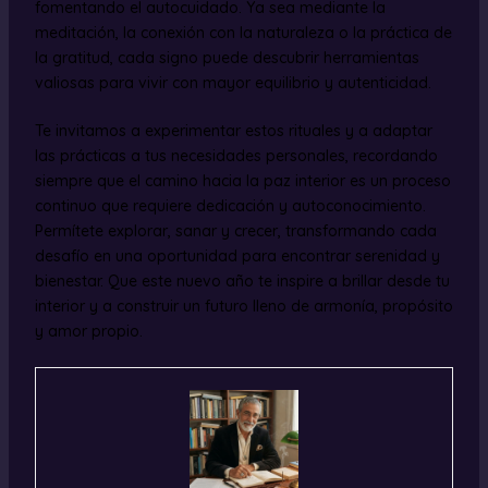
fomentando el autocuidado. Ya sea mediante la
meditación, la conexión con la naturaleza o la práctica de
la gratitud, cada signo puede descubrir herramientas
valiosas para vivir con mayor equilibrio y autenticidad.
Te invitamos a experimentar estos rituales y a adaptar
las prácticas a tus necesidades personales, recordando
siempre que el camino hacia la paz interior es un proceso
continuo que requiere dedicación y autoconocimiento.
Permítete explorar, sanar y crecer, transformando cada
desafío en una oportunidad para encontrar serenidad y
bienestar. Que este nuevo año te inspire a brillar desde tu
interior y a construir un futuro lleno de armonía, propósito
y amor propio.