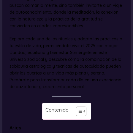
buscan calmar la mente, sino también invitarte a un viaje
de autoconocimiento, donde la meditación, la conexión
con la naturaleza y la práctica de la gratitud se
convierten en aliados imprescindibles.
Explora cada uno de los rituales y adapta las prácticas a
tu estilo de vida, permitiéndote vivir el 2025 con mayor
claridad, equilibrio y bienestar. Sumérgete en este
universo zodiacal y descubre cómo la combinación de la
sabiduría astrológica y técnicas de autocuidado pueden
abrir las puertas a una vida más plena y serena.
Prepárate para transformar cada día en una experiencia
de paz interior y crecimiento personal.
Contenido
Aries