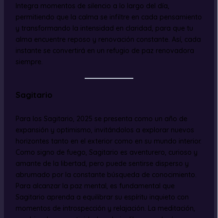
Integra momentos de silencio a lo largo del día,
permitiendo que la calma se infiltre en cada pensamiento
y transformando la intensidad en claridad, para que tu
alma encuentre reposo y renovación constante. Así, cada
instante se convertirá en un refugio de paz renovadora
siempre.
Sagitario
Para los Sagitario, 2025 se presenta como un año de
expansión y optimismo, invitándolos a explorar nuevos
horizontes tanto en el exterior como en su mundo interior.
Como signo de fuego, Sagitario es aventurero, curioso y
amante de la libertad, pero puede sentirse disperso y
abrumado por la constante búsqueda de conocimiento.
Para alcanzar la paz mental, es fundamental que
Sagitario aprenda a equilibrar su espíritu inquieto con
momentos de introspección y relajación. La meditación,