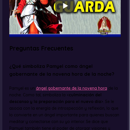
Preguntas Frecuentes
¿Qué simboliza Pamyel como ángel
gobernante de la novena hora de la noche?
Pamyel es un
ángel gobernante de la novena hora
de la
noche. Como tal, simboliza la <
culminación del
descanso y la preparación para el nuevo día
>. Se le
asocia con la energía de introspección y reflexión, lo que
lo convierte en un ángel importante para quienes buscan
meditar y conectarse con su yo interior. Se dice que
Pamyel también tiene el poder de otorgar visiones y