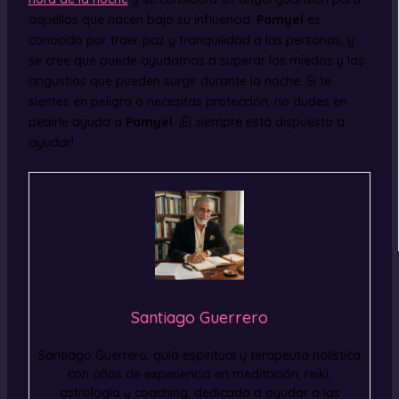
aquellos que nacen bajo su influencia.
Pamyel
es
conocido por traer paz y tranquilidad a las personas, y
se cree que puede ayudarnos a superar los miedos y las
angustias que pueden surgir durante la noche. Si te
sientes en peligro o necesitas protección, no dudes en
pedirle ayuda a
Pamyel
. ¡Él siempre está dispuesto a
ayudar!
Santiago Guerrero
Santiago Guerrero, guía espiritual y terapeuta holística
con años de experiencia en meditación, reiki,
astrología y coaching, dedicada a ayudar a las