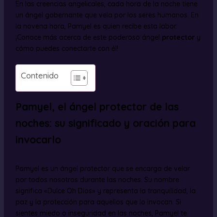
En las creencias angelicales, cada hora de la noche tiene
un ángel gobernante que vela por los seres humanos. En
la novena hora, Pamyel es quien recibe esta labor.
¡Conoce más acerca de este poderoso ángel
protector
y
cómo puedes conectarte con él!
Contenido
Pamyel, el ángel protector de las
noches: su significado y oración para
invocarlo
Pamyel es un ángel protector que se encarga de velar
por todos nosotros durante las noches. Su nombre
significa «Dulce Oh Dios» y representa la tranquilidad, la
paz y la protección para aquellos que lo invocan. Si
sientes miedo o inseguridad en las noches, Pamyel te