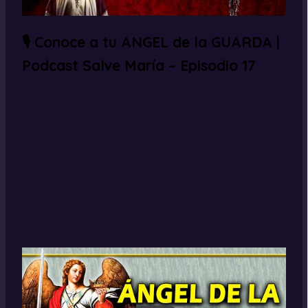
🎙 Conoce a tu ANGEL de la GUARDA |
Podcast Salve María – Episodio 17