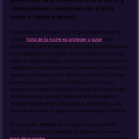
cómo podemos conectarnos con él para
recibir su ayuda y apoyo?
El propósito de Pamyel como ángel gobernante de la
novena
hora de la noche es proteger y guiar
a las
personas durante el descanso nocturno, proporcionando
paz y seguridad en el sueño. Para conectarnos con él y
recibir su ayuda y apoyo, podemos hacer una oración o
meditación enfocada en pedir su presencia, protección y
asistencia durante nuestro descanso nocturno. También
podemos encender una vela blanca en su honor y
colocar una imagen o figura de Pamyel en nuestro lugar
de descanso. En general, debemos recordar que los
ángeles siempre están dispuestos a ayudarnos y solo
tenemos que pedir su ayuda con sinceridad y confianza.
En conclusión,
Pamyel
es un ángel muy importante
dentro de la jerarquía celestial. Él gobierna la novena
hora de la noche
y se considera un ángel guardián para