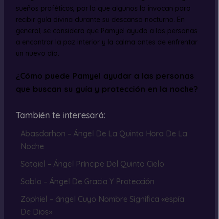
sueños proféticos, por lo que algunos lo invocan para
recibir guía divina durante su descanso nocturno. En
general, se considera que Pamyel ayuda a las personas
a encontrar la paz interior y la calma antes de enfrentar
un nuevo día.
¿Cómo puede Pamyel ayudar a las personas
que buscan su guía y protección en la noche?
También te interesará:
Abasdarhon – Ángel De La Quinta Hora De La
Noche
Satqiel – Ángel Príncipe Del Quinto Cielo
Sablo – Ángel De Gracia Y Protección
Zophiel – ángel Cuyo Nombre Significa «espía
De Dios»