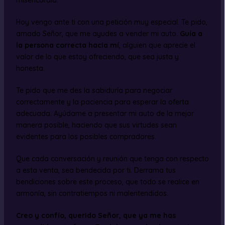
Hoy vengo ante ti con una petición muy especial. Te pido,
amado Señor, que me ayudes a vender mi auto.
Guía a
la persona correcta hacia mí
, alguien que aprecie el
valor de lo que estoy ofreciendo, que sea justa y
honesta.
Te pido que me des la sabiduría para negociar
correctamente y la paciencia para esperar la oferta
adecuada. Ayúdame a presentar mi auto de la mejor
manera posible, haciendo que sus virtudes sean
evidentes para los posibles compradores.
Que cada conversación y reunión que tenga con respecto
a esta venta, sea bendecida por ti. Derrama tus
bendiciones sobre este proceso, que todo se realice en
armonía, sin contratiempos ni malentendidos.
Creo y confío, querido Señor, que ya me has