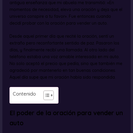
antigua enseñanza que mi abuela me transmitió: «En
momentos de necesidad, eleva una oración y deja que el
universo conspire a tu favor». Fue entonces cuando
decidí probar con la oración para vender un auto.
Desde aquel primer día que recité la oración, sentí un
extraño pero reconfortante sentido de paz. Pasaron los
días, y finalmente recibí una llamada. Al otro lado del
teléfono estaba una voz amable interesada en mi auto.
No solo aceptó el precio que pedía, sino que también me
agradeció por mantenerlo en tan buenas condiciones.
Aquel día supe que mi oración había sido respondida.
Contenido
El poder de la oración para vender un
auto