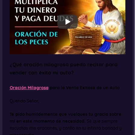
¿Qué oración milagrosa puedo recitar para
vender con éxito mi auto?
Oración Milagrosa
para la Venta Exitosa de un Auto
Querido Señor,
Te pido humildemente que vuelques tu gracia sobre
mí en este momento de necesidad.
Sé que siempre
escuchas mis oraciones, y confío en tu infinita bondad y
misericordia.