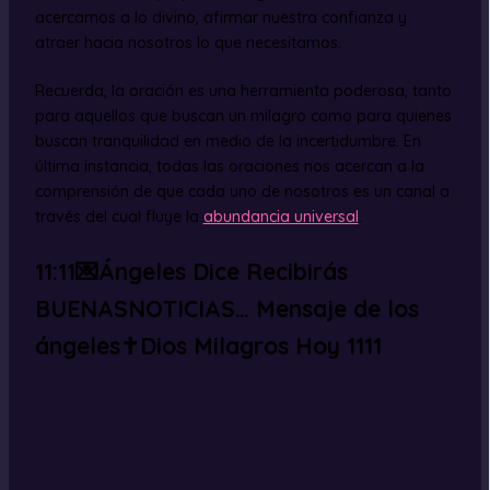
acercarnos a lo divino, afirmar nuestra confianza y
atraer hacia nosotros lo que necesitamos.
Recuerda, la oración es una herramienta poderosa, tanto
para aquellos que buscan un milagro como para quienes
buscan tranquilidad en medio de la incertidumbre. En
última instancia, todas las oraciones nos acercan a la
comprensión de que cada uno de nosotros es un canal a
través del cual fluye la
abundancia universal
.
11:11💌Ángeles Dice Recibirás
BUENASNOTICIAS… Mensaje de los
ángeles✝️Dios Milagros Hoy 1111