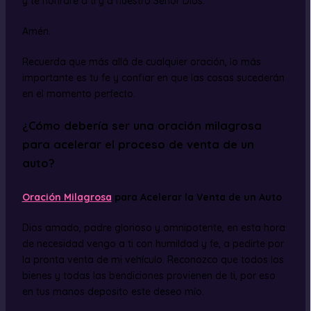
y te honraré a ti y a nuestro Señor Dios.
Amén.
Recuerda que más allá de cualquier oración, lo más
importante es tu fe y confiar en que las cosas sucederán
en el momento perfecto.
¿Cómo debería ser una oración milagrosa
para acelerar el proceso de venta de un
auto?
Oración Milagrosa
para Acelerar la Venta de un Auto
Dios amado, padre glorioso y omnipotente, en esta hora
de necesidad vengo a ti con humildad y fe, a pedirte por
la pronta venta de mi vehículo. Reconozco que todos los
bienes y todas las bendiciones provienen de ti, por eso
en tus manos deposito este deseo mío.