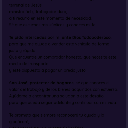
terrenal de Jesús,
ministro fiel y trabajador duro,
a ti recurro en este momento de necesidad.
Sé que escuchas mis súplicas y conoces mi fe.
Te pido intercedas por mi ante Dios Todopoderoso,
para que me ayude a vender este vehículo de forma
justa y rápida.
Que encuentre un comprador honesto, que necesite este
medio de transporte
y esté dispuesto a pagar un precio justo.
San José, protector de hogares,
sé que conoces el
valor del trabajo y de los bienes adquiridos con esfuerzo.
Ayúdame a encontrar una solución a este desafío,
para que pueda seguir adelante y continuar con mi vida.
Te prometo que siempre reconoceré tu ayuda y la
glorificaré,