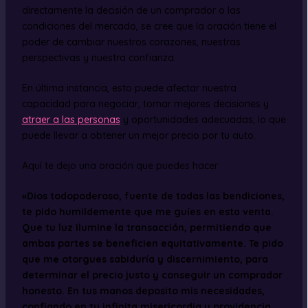
directamente la decisión de un comprador o las
condiciones del mercado, se cree que la oración tiene el
poder de cambiar nuestros corazones, nuestras
perspectivas y nuestra confianza.
En última instancia, esto puede afectar nuestra
capacidad para negociar, tomar mejores decisiones y
atraer a las personas
y oportunidades adecuadas, lo que
puede llevar a obtener un mejor precio por tu auto.
Aquí te dejo una oración que puedes hacer:
«Dios todopoderoso, fuente de todas las bendiciones,
te pido humildemente que me guíes en esta venta.
Que tu luz ilumine la transacción, permitiendo que
ambas partes se beneficien equitativamente. Te pido
que me otorgues sabiduría y discernimiento, para
determinar el precio justo y conseguir un comprador
honesto. En tus manos deposito mis necesidades,
confiando en tu infinita misericordia y providencia.