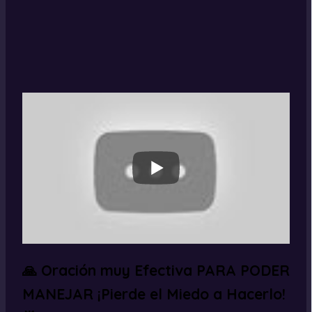
🙏 Oración muy Efectiva PARA PODER
MANEJAR ¡Pierde el Miedo a Hacerlo!