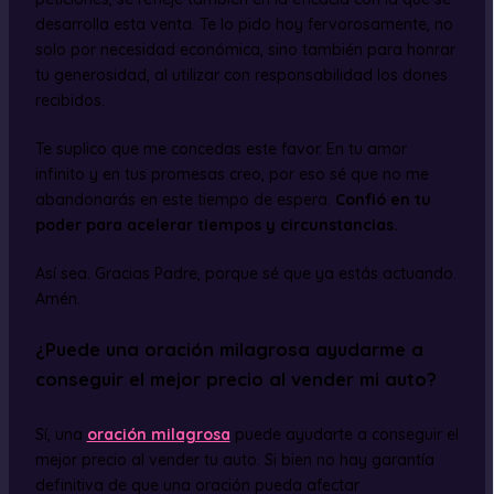
desarrolla esta venta. Te lo pido hoy fervorosamente, no
solo por necesidad económica, sino también para honrar
tu generosidad, al utilizar con responsabilidad los dones
recibidos.
Te suplico que me concedas este favor. En tu amor
infinito y en tus promesas creo, por eso sé que no me
abandonarás en este tiempo de espera.
Confió en tu
poder para acelerar tiempos y circunstancias.
Así sea. Gracias Padre, porque sé que ya estás actuando.
Amén.
¿Puede una oración milagrosa ayudarme a
conseguir el mejor precio al vender mi auto?
Sí, una
oración milagrosa
puede ayudarte a conseguir el
mejor precio al vender tu auto. Si bien no hay garantía
definitiva de que una oración pueda afectar