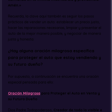
Amén.»
Recuerda, la clave aquí también es seguir los pasos
prácticos de vender un auto: establecer un precio justo,
hacer las reparaciones necesarias, limpiar y presentar el
auto de la mejor manera posible, y negociar de manera
justa y honesta.
¿Hay alguna oración milagrosa específica
para proteger el auto que estoy vendiendo y
su futuro dueño?
Por supuesto, a continuación se encuentra una oración
especial pensada para ello:
Oración Milagrosa
para Proteger el Auto en Venta y
su Futuro Dueño
Dios Padre Todopoderoso,
Creador de todo lo visible e