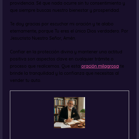
providencia. Sé que nada ocurre sin tu consentimiento y
que siempre buscas nuestro bienestar y prosperidad.
Te doy gracias por escuchar mi oración y te alabo
eternamente, porque Tu eres el único Dios verdadero. Por
Jesucristo Nuestro Señor, Amén.
Confiar en la protección divina y mantener una actitud
positiva son aspectos clave en cualquier trámite o
proceso que realicemos. Que esta
oración milagrosa
te
brinde la tranquilidad y la confianza que necesitas al
vender tu auto.