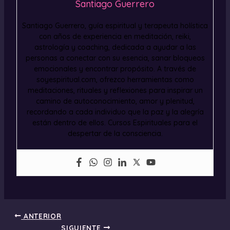
Santiago Guerrero
Santiago Guerrero, guía espiritual y terapeuta holística
con años de experiencia en meditación, reiki,
astrología y coaching, dedicada a ayudar a las
personas a conectar con su esencia, sanar bloqueos
emocionales y encontrar propósito. A través de
soyespiritual.com, ofrezco herramientas como
meditaciones, rituales y reflexiones para inspirar un
camino de autoconocimiento, amor y plenitud,
recordando a cada individuo que la paz y la alegría
están dentro de ellos. Cursos Espirituales para el
despertar de la consciencia.
ANTERIOR
SIGUIENTE