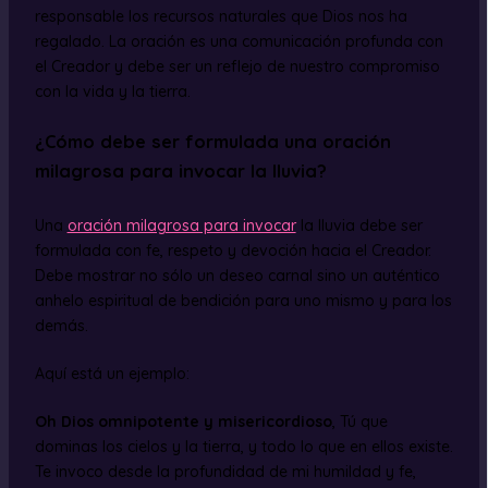
responsable los recursos naturales que Dios nos ha
regalado. La oración es una comunicación profunda con
el Creador y debe ser un reflejo de nuestro compromiso
con la vida y la tierra.
¿Cómo debe ser formulada una oración
milagrosa para invocar la lluvia?
Una
oración milagrosa para invocar
la lluvia debe ser
formulada con fe, respeto y devoción hacia el Creador.
Debe mostrar no sólo un deseo carnal sino un auténtico
anhelo espiritual de bendición para uno mismo y para los
demás.
Aquí está un ejemplo:
Oh Dios omnipotente y misericordioso
, Tú que
dominas los cielos y la tierra, y todo lo que en ellos existe.
Te invoco desde la profundidad de mi humildad y fe,