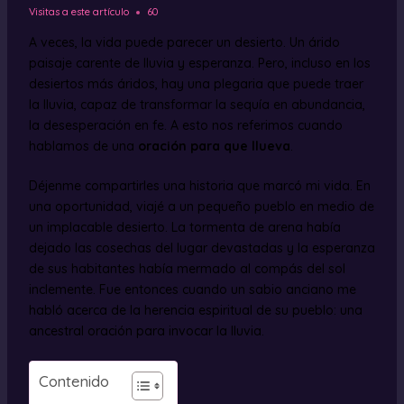
Visitas a este artículo
60
A veces, la vida puede parecer un desierto. Un árido
paisaje carente de lluvia y esperanza. Pero, incluso en los
desiertos más áridos, hay una plegaria que puede traer
la lluvia, capaz de transformar la sequía en abundancia,
la desesperación en fe. A esto nos referimos cuando
hablamos de una
oración para que llueva
.
Déjenme compartirles una historia que marcó mi vida. En
una oportunidad, viajé a un pequeño pueblo en medio de
un implacable desierto. La tormenta de arena había
dejado las cosechas del lugar devastadas y la esperanza
de sus habitantes había mermado al compás del sol
inclemente. Fue entonces cuando un sabio anciano me
habló acerca de la herencia espiritual de su pueblo: una
ancestral oración para invocar la lluvia.
Contenido