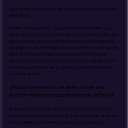
Aquí te dejo una muestra de una oración milagrosa para
pedir lluvia:
«Padre Todopoderoso, tú que controlas los cielos y la
tierra, te pedimos en nombre de tu gran misericordia, que
nos bendigas con la lluvia. Nuestra tierra está sedienta,
las plantas y los animales sufren, y también nosotros, tus
hijos. Envía la lluvia que restaure nuestra tierra, que
alimente nuestros cultivos y sacie nuestra sed. Que esta
lluvia sea un símbolo de tu gracia y amor hacia todos
nosotros. Amén».
¿Existen testimonios de éxito donde una
oración milagrosa haya provocado la lluvia?
Sí, existen infinidad de testimonios donde una oración
milagrosa ha invocado la lluvia. Esto a menudo se ve en
comunidades con fuertes creencias espirituales y