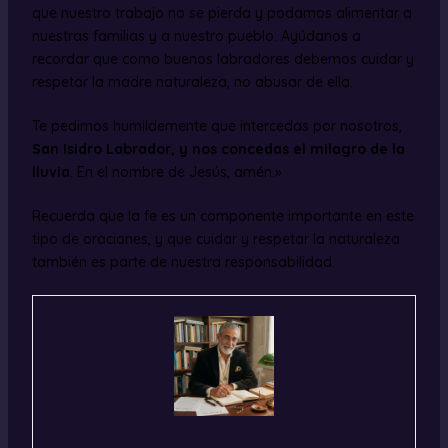
que nuestro trabajo no se pierda y podamos alimentar a
nuestras familias y a nuestro pueblo. Ayúdanos a
recordar que como buenos labradores debemos cuidar y
respetar la madre naturaleza, no abusar de ella.
Te pedimos humildemente que intercedas por nosotros,
San Isidro Labrador, y nos concedas el milagro de la
lluvia
. En el nombre de Jesús, amén.»
Recuerda que la fe es un componente importante en este
tipo de oraciones, y que cuidar y respetar la naturaleza
también es parte de nuestra responsabilidad.