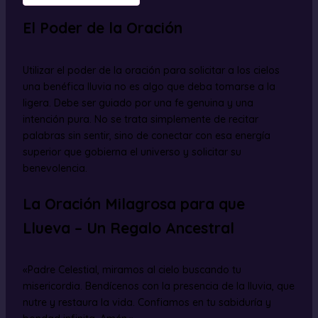
El Poder de la Oración
Utilizar el poder de la oración para solicitar a los cielos
una benéfica lluvia no es algo que deba tomarse a la
ligera. Debe ser guiado por una fe genuina y una
intención pura. No se trata simplemente de recitar
palabras sin sentir, sino de conectar con esa energía
superior que gobierna el universo y solicitar su
benevolencia.
La Oración Milagrosa para que
Llueva – Un Regalo Ancestral
«Padre Celestial, miramos al cielo buscando tu
misericordia. Bendícenos con la presencia de la lluvia, que
nutre y restaura la vida. Confiamos en tu sabiduría y