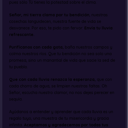
pues sólo Tú tienes la potestad sobre el clima.
Señor, mi tierra clama por tu bendición
, nuestras
cosechas languidecen, nuestra fuente de vida se
desvanece. Por eso, te pido con fervor:
Envía tu lluvia
refrescante.
Purifícanos con cada gota,
baña nuestros campos y
colma nuestros ríos. Que tu bendición no sea solo una
promesa, sino un manantial de vida que sacie la sed de
tu pueblo.
Que con cada lluvia renazca la esperanza,
que con
cada chorro de agua, se limpien nuestras faltas. Oh
Señor, escucha nuestro clamor, no nos dejes perecer en
sequía.
Ayúdanos a entender y aprender que cada lluvia es un
regalo tuyo, una muestra de tu misericordia y gracia
infinita.
Aceptamos y agradecemos por todas tus