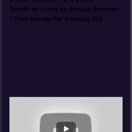
Sonido de Lluvia en Bosque Brumoso
– Rain Sounds For Sleeping 402