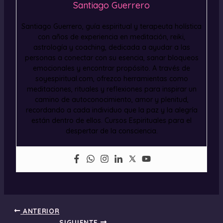
Santiago Guerrero
Santiago Guerrero, guía espiritual y terapeuta holística
con años de experiencia en meditación, reiki,
astrología y coaching, dedicada a ayudar a las
personas a conectar con su esencia, sanar bloqueos
emocionales y encontrar propósito. A través de
soyespiritual.com, ofrezco herramientas como
meditaciones, rituales y reflexiones para inspirar un
camino de autoconocimiento, amor y plenitud,
recordando a cada individuo que la paz y la alegría
están dentro de ellos. Cursos Espirituales para el
despertar de la consciencia.
ANTERIOR
SIGUIENTE