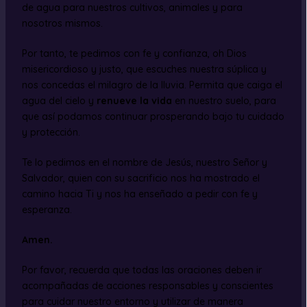
de agua para nuestros cultivos, animales y para
nosotros mismos.
Por tanto, te pedimos con fe y confianza, oh Dios
misericordioso y justo, que escuches nuestra súplica y
nos concedas el milagro de la lluvia. Permita que caiga el
agua del cielo y
renueve la vida
en nuestro suelo, para
que así podamos continuar prosperando bajo tu cuidado
y protección.
Te lo pedimos en el nombre de Jesús, nuestro Señor y
Salvador, quien con su sacrificio nos ha mostrado el
camino hacia Ti y nos ha enseñado a pedir con fe y
esperanza.
Amen.
Por favor, recuerda que todas las oraciones deben ir
acompañadas de acciones responsables y conscientes
para cuidar nuestro entorno y utilizar de manera