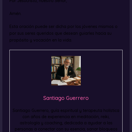
Por Jesucristo, nuestro Señor,
Amén.
Esta oración puede ser dicha por los jóvenes mismos o
por sus seres queridos que desean guiarles hacia su
propósito y vocación en la vida.
Santiago Guerrero
Santiago Guerrero, guía espiritual y terapeuta holística
con años de experiencia en meditación, reiki,
astrología y coaching, dedicada a ayudar a las
personas a conectar con su esencia, sanar bloqueos