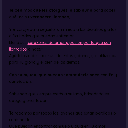
Te pedimos que les otorgues la sabiduría para saber
cuál es su verdadero llamado,
Y el coraje para seguirlo, sin miedo a los desafíos y a las
dificultades que puedan enfrentar.
Llena sus
corazones de amor y pasión por lo que son
llamados
a hacer.
Ayúdalos a descubrir sus talentos y dones, y a utilizarlos
para Tu gloria y el bien de los demás.
Con tu ayuda, que puedan tomar decisiones con fe y
convicción,
Sabiendo que siempre estás a su lado, brindándoles
apoyo y orientación.
Te rogamos por todos los jóvenes que están perdidos o
confundidos,
Que puedan encontrar consuelo y guía en Tu amor.