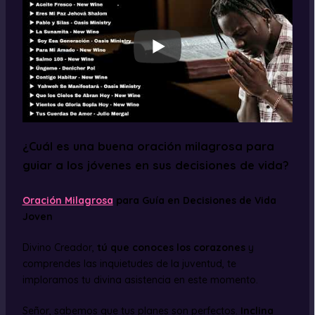
¿Cuál es una buena oración milagrosa para
guiar a los jóvenes en sus decisiones de vida?
Oración Milagrosa
para Guía en Decisiones de Vida
Joven
Divino Creador,
tú que conoces los corazones
y
comprendes las inquietudes de la juventud, te
imploramos tu divina asistencia en este momento.
Señor, sabemos que tus planes son perfectos.
Inclina