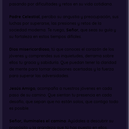
pasando por dificultades y retos en su vida cotidiana.
Padre Celestial
, percibo su angustia y preocupación, sus
luchas por superarse, las presiones y retos de la
sociedad moderna. Te ruego,
Señor
, que seas su guía y
su fortaleza en estos tiempos difíciles.
Dios misericordioso
, tú que conoces el corazón de los
jóvenes y comprendes sus inquietudes, derrama sobre
ellos tu gracia y sabiduría. Que puedan tener la claridad
de mente para tomar decisiones acertadas y la fuerza
para superar las adversidades.
Jesús Amigo
, acompaña a nuestros jóvenes en cada
paso de su camino. Que sientan tu presencia en cada
desafío, que sepan que no están solos, que contigo todo
es posible.
Señor, ilumínales el camino
. Ayúdales a descubrir su
propósito y la grandeza que tú has puesto en ellos.