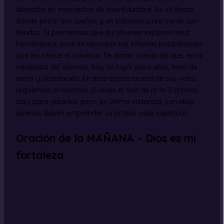
dirección en momentos de incertidumbre. Es un lienzo
donde pintar sus sueños y un bálsamo para sanar sus
heridas. Si permitimos que los jóvenes exploren esta
herramienta, podrán descubrir las infinitas posibilidades
que les ofrece el universo. Se darán cuenta de que, en la
vastedad del cosmos, hay un lugar para ellos, lleno de
amor y aceptación. En esta época crucial de sus vidas,
regalemos a nuestros jóvenes el don de la fe. Estamos
aquí para guiarlos, pero, en última instancia, son ellos
quienes deben emprender su propio viaje espiritual.
Oración de la MAÑANA – Dios es mi
fortaleza