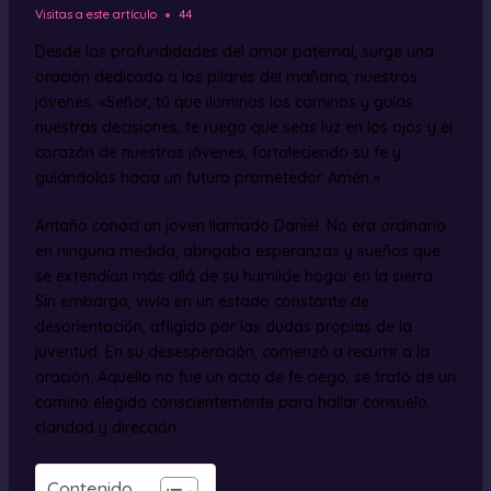
Visitas a este artículo
44
Desde las profundidades del amor paternal, surge una
oración dedicada a los pilares del mañana, nuestros
jóvenes. «Señor, tú que iluminas los caminos y guías
nuestras decisiones, te ruego que seas luz en los ojos y el
corazón de nuestros jóvenes, fortaleciendo su fe y
guiándolos hacia un futuro prometedor. Amén.»
Antaño conocí un joven llamado Daniel. No era ordinario
en ninguna medida, abrigaba esperanzas y sueños que
se extendían más allá de su humilde hogar en la sierra.
Sin embargo, vivía en un estado constante de
desorientación, afligido por las dudas propias de la
juventud. En su desesperación, comenzó a recurrir a la
oración. Aquello no fue un acto de fe ciego, se trató de un
camino elegido conscientemente para hallar consuelo,
claridad y dirección.
Contenido