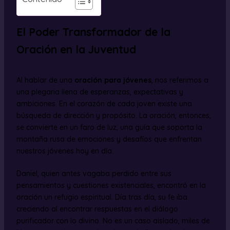
El Poder Transformador de la
Oración en la Juventud
Al hablar de una
oración para jóvenes
, nos referimos a
una plegaria llena de esperanzas, expectativas y
ambiciones. En el corazón de cada joven existe una
búsqueda de dirección y propósito. La oración, entonces,
se convierte en un faro de luz, una guía que soporta la
montaña rusa de emociones y desafíos que enfrentan
nuestros jóvenes hoy en día.
Daniel, quien antes vagaba perdido entre sus
pensamientos y cuestiones existenciales, encontró en la
oración un refugio espiritual. Día tras día, su fe iba
creciendo al encontrar respuestas en el diálogo
purificador con lo divino. No es un caso aislado, miles de