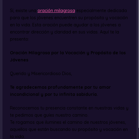
Sí, existe una
oración milagrosa
especialmente dedicada
para que los jóvenes encuentren su propósito y vocación
en la vida. Esta oración puede ayudar a los jóvenes a
encontrar dirección y claridad en sus vidas. Aquí te la
presento:
Oración Milagrosa por la Vocación y Propósito de los
Jóvenes
Querido y Misericordioso Dios,
Te agradecemos profundamente por tu amor
incondicional y por tu infinita sabiduría.
Reconocemos tu presencia constante en nuestras vidas y
te pedimos que guíes nuestro camino.
Te rogamos que ilumines el camino de nuestros jóvenes,
aquellos que están buscando su propósito y vocación en
la vida.