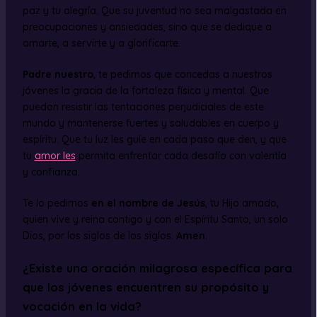
paz y tu alegría. Que su juventud no sea malgastada en
preocupaciones y ansiedades, sino que se dedique a
amarte, a servirte y a glorificarte.
Padre nuestro
, te pedimos que concedas a nuestros
jóvenes la gracia de la fortaleza física y mental. Que
puedan resistir las tentaciones perjudiciales de este
mundo y mantenerse fuertes y saludables en cuerpo y
espíritu. Que tu luz les guíe en cada paso que den, y que
tu
amor les
permita enfrentar cada desafío con valentía
y confianza.
Te lo pedimos
en el nombre de Jesús
, tu Hijo amado,
quien vive y reina contigo y con el Espíritu Santo, un solo
Dios, por los siglos de los siglos.
Amen
.
¿Existe una oración milagrosa específica para
que los jóvenes encuentren su propósito y
vocación en la vida?