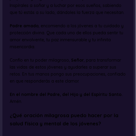
Inspírales a soñar y a luchar por esos sueños, sabiendo
que tú estás a su lado, dándoles la fuerza que necesitan.
Padre amado
, encomiendo a los jóvenes a tu cuidado y
protección divina. Que cada uno de ellos pueda sentir tu
amor envolvente, tu paz inmensurable y tu infinita
misericordia.
Confío en tu poder milagroso,
Señor
, para transformar
las vidas de estos jóvenes y ayudarles a superar sus
retos. En tus manos pongo sus preocupaciones, confiado
en que responderás a este clamor.
En el nombre del Padre, del Hijo y del Espíritu Santo.
Amén.
¿Qué oración milagrosa puedo hacer por la
salud física y mental de los jóvenes?