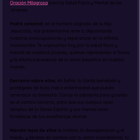
Oración Milagrosa
para la Salud Física y Mental de los
Jóvenes
Padre celestial
, en el nombre sagrado de tu Hijo
Jesucristo, nos presentamos ante ti, depositando
nuestras preocupaciones y esperanzas en tu infinita
misericordia. Te suplicamos hoy por la salud física y
mental de nuestros jóvenes, quienes representan el futuro
y la efectiva presencia de tu amor perpetuo en nuestro
mundo.
Derrama sobre ellos
, oh Señor, tu Santa bendición y
protégeles de todo mal o enfermedad que pueda
amenazar su bienestar. Danos la sabiduría para guiarlos
en el camino correcto, para que sus cuerpos sean
templos de tu Santo Espíritu y sus mentes sean
fortalezas de tus enseñanzas divinas.
Mantén lejos de ellos
la tristeza, la desesperación y el
miedo, y llénalos en cambio con tu amor incondicional, tu