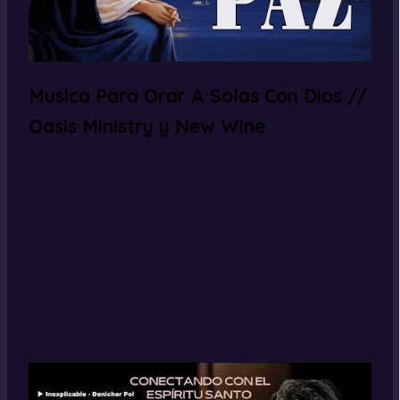
Musica Para Orar A Solas Con Dios //
Oasis Ministry y New Wine