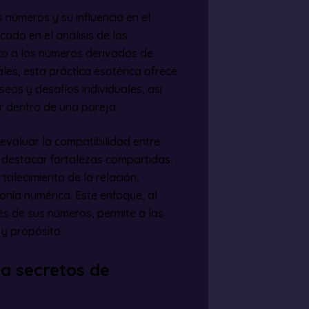
 números y su influencia en el
cado en el análisis de las
ico a los números derivados de
les, esta práctica esotérica ofrece
os y desafíos individuales, así
r dentro de una pareja.
 evaluar la compatibilidad entre
y destacar fortalezas compartidas.
talecimiento de la relación,
nía numérica. Este enfoque, al
avés de sus números, permite a las
y propósito.
a secretos de