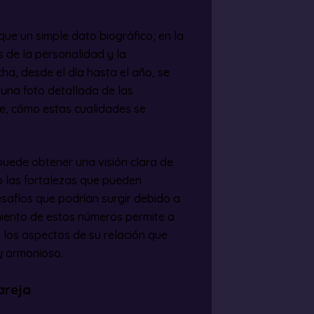
ue un simple dato biográfico; en la
 de la personalidad y la
a, desde el día hasta el año, se
una foto detallada de las
nte, cómo estas cualidades se
puede obtener una visión clara de
lo las fortalezas que pueden
esafíos que podrían surgir debido a
imiento de estos números permite a
 los aspectos de su relación que
y armonioso.
areja