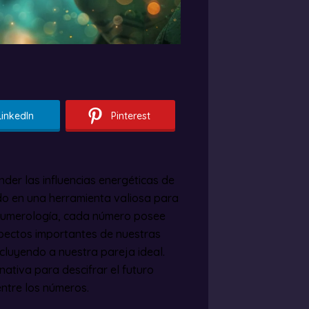
LinkedIn
Pinterest
der las influencias energéticas de
ido en una herramienta valiosa para
 numerología, cada número posee
spectos importantes de nuestras
ncluyendo a nuestra pareja ideal.
nativa para descifrar el futuro
entre los números.