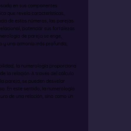
glosada en sus componentes
ica que revela características,
ncia de estos números, las parejas
lacional, potenciar sus fortalezas
erología de pareja se erige,
uo y una armonía más profunda,
bilidad, la numerología proporciona
e la relación. A través del cálculo
la pareja, se pueden desvelar
so. En este sentido, la numerología
turo de una relación, sino como un