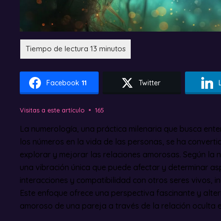
Facebook
11
Twitter
Visitas a este artículo
165
La numerología, una práctica milenaria que busca enten
los números en la vida de las personas, se ha convert
explorar y mejorar las relaciones amorosas. Según la
una vibración única que puede afectar y determinar a
interacciones y compatibilidad con otros seres vivos, i
Este enfoque ofrece una perspectiva fascinante y alter
amoroso de una pareja a través de la relación oculta 