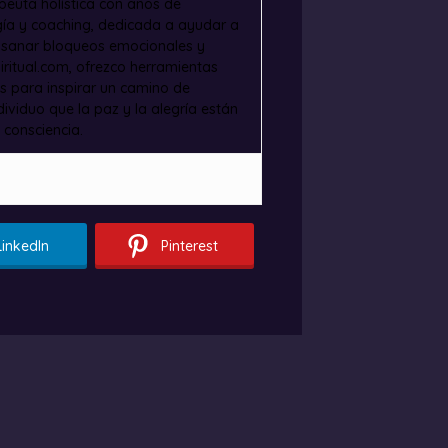
apeuta holística con años de
ogía y coaching, dedicada a ayudar a
, sanar bloqueos emocionales y
iritual.com, ofrezco herramientas
es para inspirar un camino de
ividuo que la paz y la alegría están
 consciencia.
LinkedIn
Pinterest