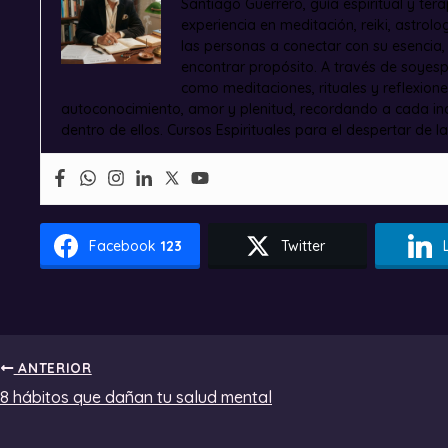
Santiago Guerrero, guía espiritual y ter
experiencia en meditación, reiki, astrol
las personas a conectar con su esencia
encontrar propósito. A través de soyesp
como meditaciones, rituales y reflexion
autoconocimiento, amor y plenitud, recordando a cada ind
dentro de ellos. Cursos Espirituales para el despertar de la
Facebook
123
Twitter
ANTERIOR
8 hábitos que dañan tu salud mental