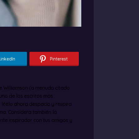
LinkedIn
Pinterest
 Williamson (a menudo citado
no de los escritos más
, léelo ahora despacio y respira
lma. Considera también la
nte inspirador con tus amigos y