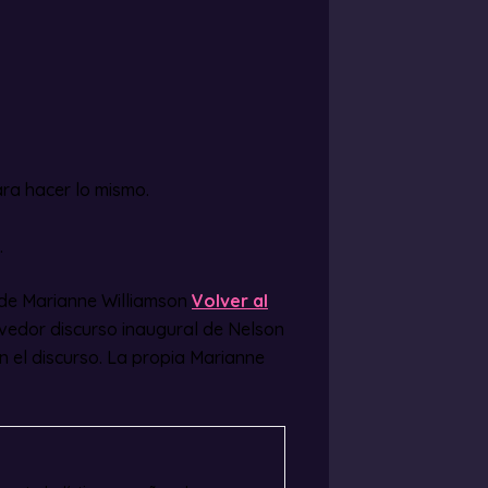
ra hacer lo mismo.
.
o de Marianne Williamson
Volver al
vedor discurso inaugural de Nelson
el discurso. La propia Marianne