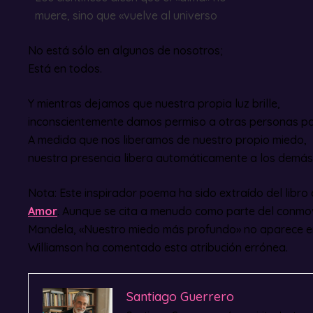
muere, sino que «vuelve al universo
No está sólo en algunos de nosotros;
Está en todos.
Y mientras dejamos que nuestra propia luz brille,
inconscientemente damos permiso a otras personas pa
A medida que nos liberamos de nuestro propio miedo,
nuestra presencia libera automáticamente a los demás
Nota: Este inspirador poema ha sido extraído del libr
Amor
. Aunque se cita a menudo como parte del conmo
Mandela, «Nuestro miedo más profundo» no aparece en 
Williamson ha comentado esta atribución errónea.
Santiago Guerrero