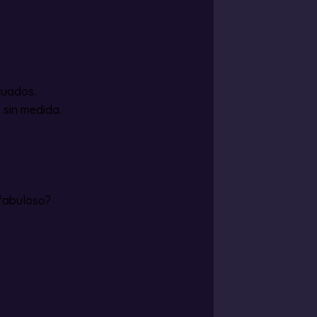
cuados.
sin medida.
 fabuloso?