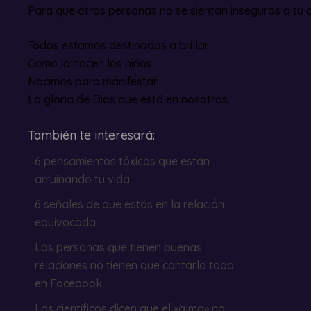
Para que otras personas no se sientan inseguras a tu a
Todos estamos destinados a brillar
Como lo hacen los niños.
Nacimos para manifestar
La gloria de Dios que está en nosotros.
También te interesará:
6 pensamientos tóxicos que están
arruinando tu vida
6 señales de que estás en la relación
equivocada
Las personas que tienen buenas
relaciones no tienen que contarlo todo
en Facebook
Los científicos dicen que el «alma» no