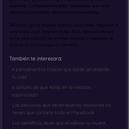
creencias (comparativamente) fantásticas que otros
científicos consideran demasiado inverosímiles.
De hecho, ya ha recibido algunas reacciones negativas a
esta teoría suya. Stephen Holler, Ph.D., dice que teorías
como esta sofocan las mentes curiosas y ralentizan el
avance de la investigación científica.
También te interesará:
6 pensamientos tóxicos que están arruinando
tu vida
6 señales de que estás en la relación
equivocada
Las personas que tienen buenas relaciones no
tienen que contarlo todo en Facebook
Los científicos dicen que el «alma» no muere,