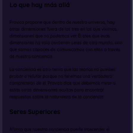
Lo que hay más allá
Pravica propone que dentro de nuestro universo, hay
otras dimensiones fuera de las tres en las que vivimos,
dimensiones que no podemos ver. Él cree que esas
dimensiones no solo contienen seres de otro mundo, sino
que somos capaces de comunicarnos con ellos a través
de nuestra conciencia.
La conciencia es otro tema que las teorías no pueden
probar o refutar porque no tenemos una verdadera
comprensión de él. Pravica dice que debemos mirar a
estas otras dimensiones ocultas para encontrar
respuestas sobre la naturaleza de la conciencia.
Seres Superiores
Afirma que nuestra conciencia puede trascender el