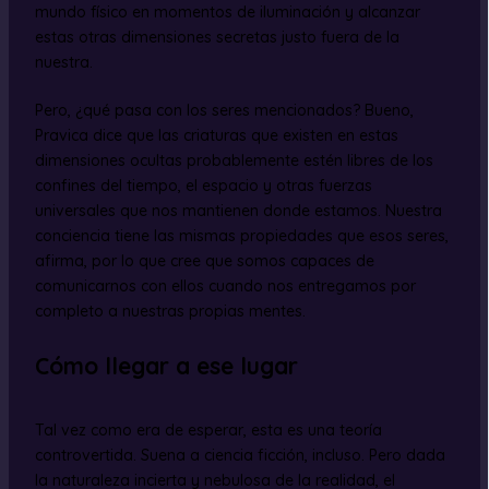
mundo físico en momentos de iluminación y alcanzar
estas otras dimensiones secretas justo fuera de la
nuestra.
Pero, ¿qué pasa con los seres mencionados? Bueno,
Pravica dice que las criaturas que existen en estas
dimensiones ocultas probablemente estén libres de los
confines del tiempo, el espacio y otras fuerzas
universales que nos mantienen donde estamos. Nuestra
conciencia tiene las mismas propiedades que esos seres,
afirma, por lo que cree que somos capaces de
comunicarnos con ellos cuando nos entregamos por
completo a nuestras propias mentes.
Cómo llegar a ese lugar
Tal vez como era de esperar, esta es una teoría
controvertida. Suena a ciencia ficción, incluso. Pero dada
la naturaleza incierta y nebulosa de la realidad, el