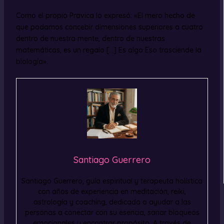
Como el propio Pravica lo expresó: «El mero hecho de
que podamos concebir dimensiones superiores a cuatro
dentro de nuestra mente, dentro de nuestras
matemáticas, es un regalo […] Es algo Eso trasciende la
biología».
Santiago Guerrero
Santiago Guerrero, guía espiritual y terapeuta holística
con años de experiencia en meditación, reiki,
astrología y coaching, dedicada a ayudar a las
personas a conectar con su esencia, sanar bloqueos
emocionales y encontrar propósito. A través de