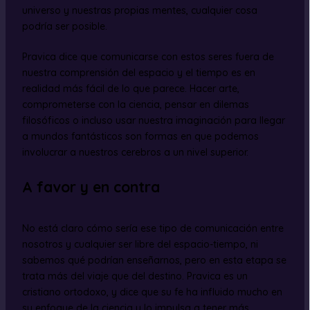
universo y nuestras propias mentes, cualquier cosa
podría ser posible.
Pravica dice que comunicarse con estos seres fuera de
nuestra comprensión del espacio y el tiempo es en
realidad más fácil de lo que parece. Hacer arte,
comprometerse con la ciencia, pensar en dilemas
filosóficos o incluso usar nuestra imaginación para llegar
a mundos fantásticos son formas en que podemos
involucrar a nuestros cerebros a un nivel superior.
A favor y en contra
No está claro cómo sería ese tipo de comunicación entre
nosotros y cualquier ser libre del espacio-tiempo, ni
sabemos qué podrían enseñarnos, pero en esta etapa se
trata más del viaje que del destino. Pravica es un
cristiano ortodoxo, y dice que su fe ha influido mucho en
su enfoque de la ciencia y lo impulsa a tener más