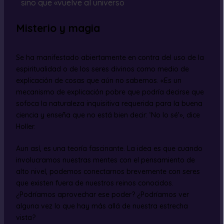
sino que «vuelve al universo
Misterio y magia
Se ha manifestado abiertamente en contra del uso de la
espiritualidad o de los seres divinos como medio de
explicación de cosas que aún no sabemos. «Es un
mecanismo de explicación pobre que podría decirse que
sofoca la naturaleza inquisitiva requerida para la buena
ciencia y enseña que no está bien decir: ‘No lo sé'», dice
Holler.
Aun así, es una teoría fascinante. La idea es que cuando
involucramos nuestras mentes con el pensamiento de
alto nivel, podemos conectarnos brevemente con seres
que existen fuera de nuestros reinos conocidos.
¿Podríamos aprovechar ese poder? ¿Podríamos ver
alguna vez lo que hay más allá de nuestra estrecha
vista?