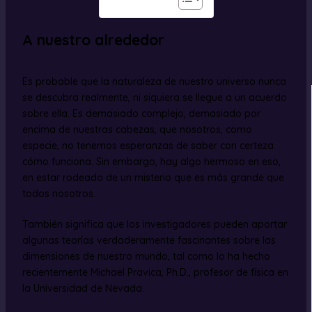
A nuestro alrededor
Es probable que la naturaleza de nuestro universo nunca
se descubra realmente, ni siquiera se llegue a un acuerdo
sobre ella. Es demasiado complejo, demasiado por
encima de nuestras cabezas, que nosotros, como
especie, no tenemos esperanzas de saber con certeza
cómo funciona. Sin embargo, hay algo hermoso en eso,
en estar rodeado de un misterio que es más grande que
todos nosotros.
También significa que los investigadores pueden aportar
algunas teorías verdaderamente fascinantes sobre las
dimensiones de nuestro mundo, tal como lo ha hecho
recientemente Michael Pravica, Ph.D., profesor de física en
la Universidad de Nevada.