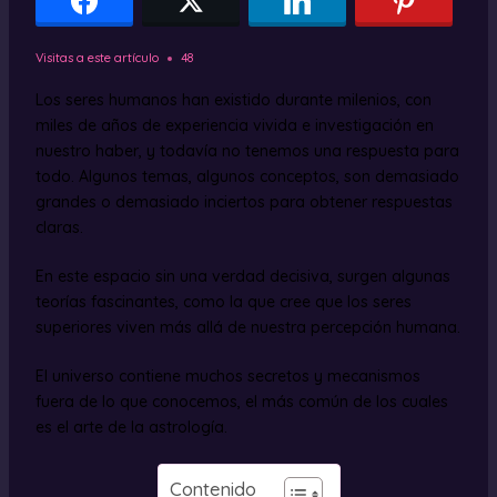
Visitas a este artículo
48
Los seres humanos han existido durante milenios, con
miles de años de experiencia vivida e investigación en
nuestro haber, y todavía no tenemos una respuesta para
todo. Algunos temas, algunos conceptos, son demasiado
grandes o demasiado inciertos para obtener respuestas
claras.
En este espacio sin una verdad decisiva, surgen algunas
teorías fascinantes, como la que cree que los seres
superiores viven más allá de nuestra percepción humana.
El universo contiene muchos secretos y mecanismos
fuera de lo que conocemos, el más común de los cuales
es el arte de la astrología.
Contenido