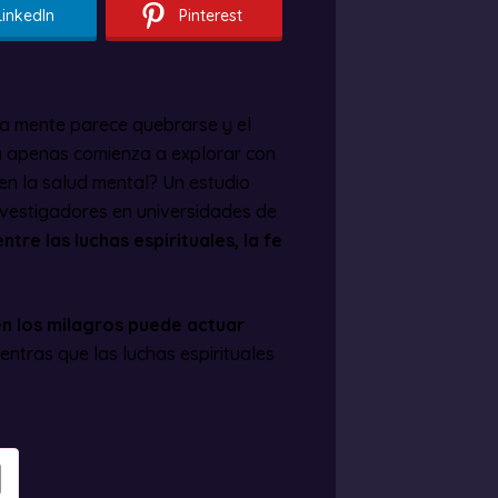
LinkedIn
Pinterest
la mente parece quebrarse y el
ia apenas comienza a explorar con
 en la salud mental? Un estudio
 investigadores en universidades de
entre las luchas espirituales, la fe
 en los milagros puede actuar
ientras que las luchas espirituales