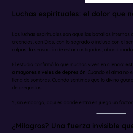
Luchas espirituales: el dolor que 
Las luchas espirituales son aquellas batallas interna
creencias, con Dios, con lo sagrado o incluso con el se
culpas, la sensación de estar castigados, abandonados
El estudio confirmó lo que muchos viven en silencio:
est
a mayores niveles de depresión
. Cuando el alma no 
llena de sombras. Cuando sentimos que lo divino guarda
de preguntas.
Y, sin embargo, aquí es donde entra en juego un factor
¿Milagros? Una fuerza invisible q