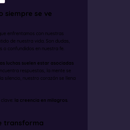
no siempre se ve
s que enfrentamos con nuestras
ntido de nuestra vida. Son dudas,
 o confundidos en nuestra fe.
as luchas suelen estar asociadas
encuentra respuestas, la mente se
 silencio, nuestro corazón se llena
 clave:
la creencia en milagros
.
ue transforma