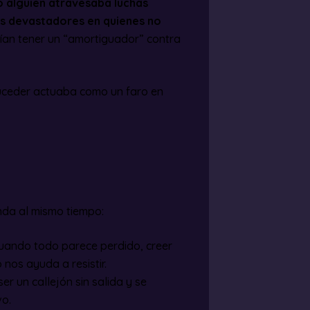
 alguien atravesaba luchas
más devastadores en quienes no
ecían tener un “amortiguador” contra
uceder actuaba como un faro en
nda al mismo tiempo:
uando todo parece perdido, creer
 nos ayuda a resistir.
er un callejón sin salida y se
vo.