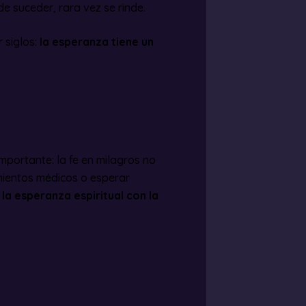
e suceder, rara vez se rinde.
r siglos:
la esperanza tiene un
mportante: la fe en milagros no
mientos médicos o esperar
la esperanza espiritual con la