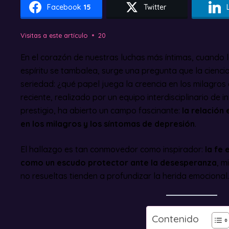
Facebook
15
Twitter
Visitas a este artículo
20
En el corazón de nuestras luchas más íntimas, cuando 
espíritu se tambalea, surge una pregunta que la cienc
seriedad: ¿qué papel juega la creencia en los milagros
reciente, realizado por un equipo interdisciplinario de
prestigio, ha abierto un campo fascinante:
la relación 
en los milagros y los síntomas de depresión
.
El hallazgo es tan conmovedor como inspirador:
la fe
como un escudo protector ante la desesperanza
, m
no resueltas tienden a profundizar la herida emocional.
Contenido