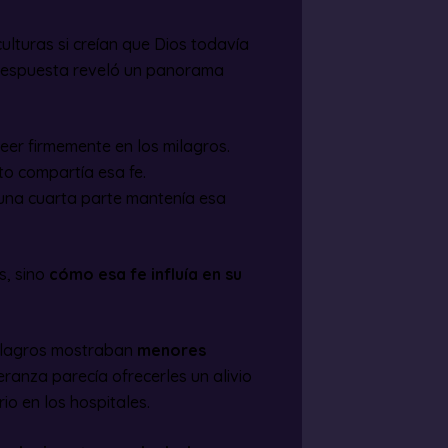
ulturas si creían que Dios todavía
 respuesta reveló un panorama
eer firmemente en los milagros.
to compartía esa fe.
una cuarta parte mantenía esa
s, sino
cómo esa fe influía en su
milagros mostraban
menores
ranza parecía ofrecerles un alivio
io en los hospitales.