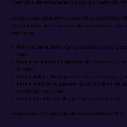
Ejemplos de afirmaciones para el método 11×
La clave para crear afirmaciones efectivas es formular
de gratitud. Aquí te ofrecemos algunos ejemplos que 
manifestar:
Para atraer el amor
: «Estoy rodeado de amor y gra
feliz».
Para la abundancia financiera
: «El dinero llega a m
mi vida».
Para la salud
: «Mi cuerpo está lleno de energía, salu
Para el éxito en tu carrera
: «Estoy logrando mis me
satisfacción personal».
Para la paz interior
: «Estoy en paz conmigo mismo y 
Beneficios del método de manifestación 11×1