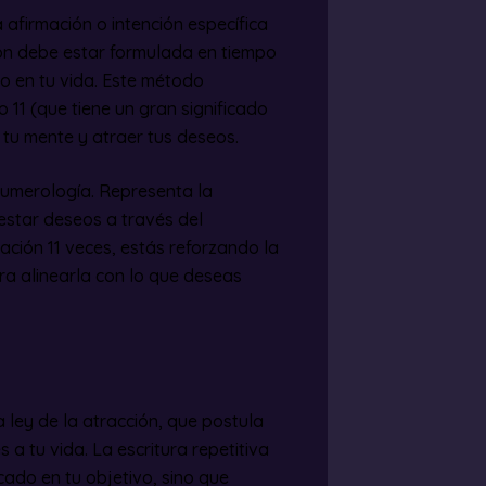
 afirmación o intención específica
ión debe estar formulada en tiempo
o en tu vida. Este método
 11 (que tiene un gran significado
r tu mente y atraer tus deseos.
numerología. Representa la
festar deseos a través del
mación 11 veces, estás reforzando la
ara alinearla con lo que deseas
 ley de la atracción, que postula
 a tu vida. La escritura repetitiva
ado en tu objetivo, sino que