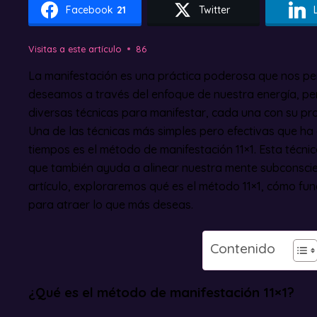
Facebook
21
Twitter
Visitas a este artículo
86
La manifestación es una práctica poderosa que nos per
deseamos a través del enfoque de nuestra energía, pe
diversas técnicas para manifestar, cada una con su pr
Una de las técnicas más simples pero efectivas que ha
tiempos es el método de manifestación 11×1. Esta técnica
que también ayuda a alinear nuestra mente subconscie
artículo, exploraremos qué es el método 11×1, cómo fu
para atraer lo que más deseas.
Contenido
¿Qué es el método de manifestación 11×1?