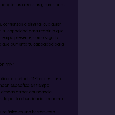
adopte las creencias y emociones
es, comienzas a eliminar cualquier
 tu capacidad para recibir lo que
 tiempo presente, como si ya lo
 lo que aumenta tu capacidad para
ón 11×1
plicar el método 11×1 es ser claro
nción específica en tiempo
si deseas atraer abundancia
cido por la abundancia financiera
itura física es una herramienta