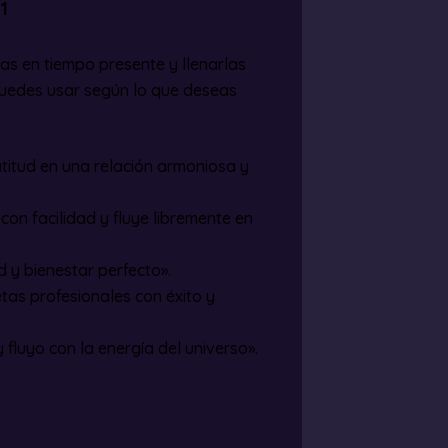
1
las en tiempo presente y llenarlas
puedes usar según lo que deseas
titud en una relación armoniosa y
í con facilidad y fluye libremente en
d y bienestar perfecto».
tas profesionales con éxito y
fluyo con la energía del universo».