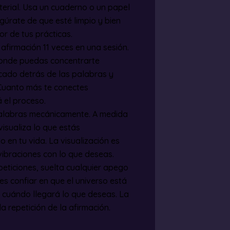
erial. Usa un cuaderno o un papel
úrate de que esté limpio y bien
r de tus prácticas.
u afirmación 11 veces en una sesión.
 donde puedas concentrarte
icado detrás de las palabras y
 Cuanto más te conectes
 el proceso.
 palabras mecánicamente. A medida
visualiza lo que estás
 en tu vida. La visualización es
ibraciones con lo que deseas.
peticiones, suelta cualquier apego
es confiar en que el universo está
 cuándo llegará lo que deseas. La
a repetición de la afirmación.