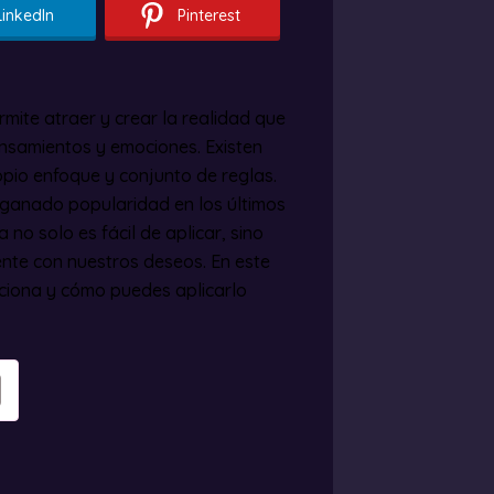
LinkedIn
Pinterest
mite atraer y crear la realidad que
nsamientos y emociones. Existen
opio enfoque y conjunto de reglas.
 ganado popularidad en los últimos
 no solo es fácil de aplicar, sino
nte con nuestros deseos. En este
nciona y cómo puedes aplicarlo