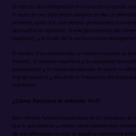
El método de manifestación 11×1 consiste en escribir una
11 veces en una sola sesión durante un día. La afirmac
presente, como si lo que deseas ya estuviera ocurriend
aprovecha la repetición, la energía numérica del número
espiritual), y el poder de la escritura para reprograma
El número 11 es considerado un número maestro en la 
intuición, la conexión espiritual y la capacidad de mani
pensamiento y la conciencia elevada. Al repetir tu afir
energía positiva y elevando tu frecuencia vibratoria p
manifestar.
¿Cómo funciona el método 11×1?
Este método funciona basándose en los principios de la
que lo que piensas y sientes atrae experiencias similares
de una afirmación no solo te ayuda a mantenerte enfoc