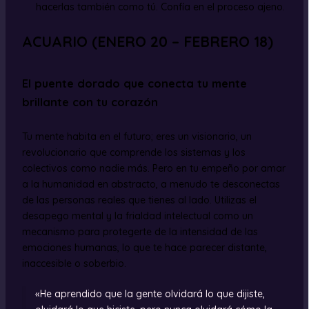
hacerlas también como tú. Confía en el proceso ajeno.
ACUARIO (ENERO 20 – FEBRERO 18)
El puente dorado que conecta tu mente
brillante con tu corazón
Tu mente habita en el futuro; eres un visionario, un
revolucionario que comprende los sistemas y los
colectivos como nadie más. Pero en tu empeño por amar
a la humanidad en abstracto, a menudo te desconectas
de las personas reales que tienes al lado. Utilizas el
desapego mental y la frialdad intelectual como un
mecanismo para protegerte de la intensidad de las
emociones humanas, lo que te hace parecer distante,
inaccesible o soberbio.
«He aprendido que la gente olvidará lo que dijiste,