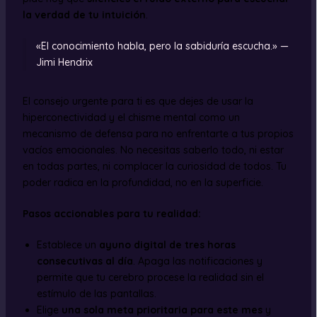
la verdad de tu intuición
.
«El conocimiento habla, pero la sabiduría escucha.» —
Jimi Hendrix
El consejo urgente para ti es que dejes de usar la
hiperconectividad y el chisme mental como un
mecanismo de defensa para no enfrentarte a tus propios
vacíos emocionales. No necesitas saberlo todo, ni estar
en todas partes, ni complacer la curiosidad de todos. Tu
poder radica en la profundidad, no en la superficie.
Pasos accionables para tu realidad:
Establece un
ayuno digital de tres horas
consecutivas al día
. Apaga las notificaciones y
permite que tu cerebro procese la realidad sin el
estímulo de las pantallas.
Elige
una sola meta prioritaria para este mes
y