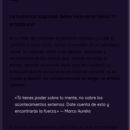
La balanza sagrada debe inclinarse hacia tu
propia paz
En tu afán de mantener la armonía cósmica y evitar el
conflicto a toda costa, te has convertido en un camaleón
social. Te adaptas tanto a los deseos, opiniones y
necesidades de los demás que, cuando te miras al
espejo, apenas reconoces quién eres en realidad. La
indecisión que te carcome no es falta de carácter; es
el
miedo a asumir las consecuencias de elegir tu propio
camino
.
«Tú tienes poder sobre tu mente, no sobre los
acontecimientos externos. Date cuenta de esto y
encontrarás la fuerza.» — Marco Aurelio
El consejo trascendental para ti hoy es que comprendas