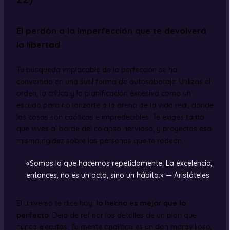
El perdón a la imperfección que te devolverá
la libertad
Tu búsqueda implacable de la perfección se ha
convertido en una sutil forma de autosabotaje. Utilizas el
orden, la crítica y la planificación excesiva como un
escudo para no lanzarte a la arena de la vida real, donde
las cosas son caóticas e impredecibles. Te exiges tanto
que vives al borde del colapso nervioso, y proyectas esa
misma rigidez sobre las personas que te rodean.
«Somos lo que hacemos repetidamente. La excelencia,
entonces, no es un acto, sino un hábito.» — Aristóteles
El universo te dice hoy:
lo hecho es mejor que lo
perfecto
. Deja de refinar los detalles de un plan que
nunca ejecutas. Tu mente analítica es un don maravilloso,