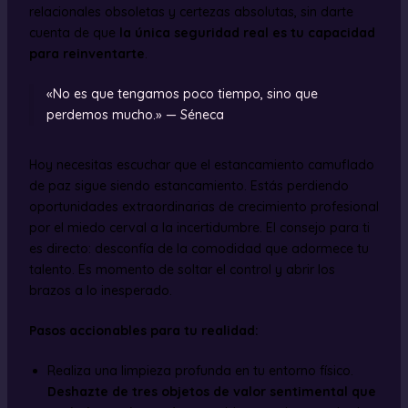
relacionales obsoletas y certezas absolutas, sin darte
cuenta de que
la única seguridad real es tu capacidad
para reinventarte
.
«No es que tengamos poco tiempo, sino que
perdemos mucho.» — Séneca
Hoy necesitas escuchar que el estancamiento camuflado
de paz sigue siendo estancamiento. Estás perdiendo
oportunidades extraordinarias de crecimiento profesional
por el miedo cerval a la incertidumbre. El consejo para ti
es directo: desconfía de la comodidad que adormece tu
talento. Es momento de soltar el control y abrir los
brazos a lo inesperado.
Pasos accionables para tu realidad:
Realiza una limpieza profunda en tu entorno físico.
Deshazte de tres objetos de valor sentimental que