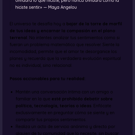
olvidará lo que hiciste, pero nunca olvidará cómo la
hiciste sentir.» — Maya Angelou
El universo te desafía hoy a
bajar de la torre de marfil
de tus ideas y encarnar la compasión en el plano
terrenal
. No intentes analizar tus sentimientos como si
fueran un problema matemático que resolver. Siente la
incomodidad, permite que el amor te desorganice los
planes y recuerda que la verdadera evolución espiritual
no es individual, sino relacional.
Pasos accionables para tu realidad:
Mantén una conversación íntima con un amigo o
familiar en la que
esté prohibido debatir sobre
política, tecnología, teorías o ideas
. Enfócate
exclusivamente en preguntar cómo se siente y en
compartir tus propios sentimientos.
Realiza un acto de servicio anónimo y directo por
alguien de tu comunidad que lo necesite, sin buscar