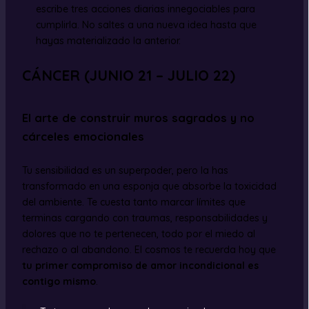
escribe tres acciones diarias innegociables para
cumplirla. No saltes a una nueva idea hasta que
hayas materializado la anterior.
CÁNCER (JUNIO 21 – JULIO 22)
El arte de construir muros sagrados y no
cárceles emocionales
Tu sensibilidad es un superpoder, pero la has
transformado en una esponja que absorbe la toxicidad
del ambiente. Te cuesta tanto marcar límites que
terminas cargando con traumas, responsabilidades y
dolores que no te pertenecen, todo por el miedo al
rechazo o al abandono. El cosmos te recuerda hoy que
tu primer compromiso de amor incondicional es
contigo mismo
.