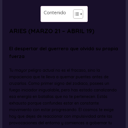
Contenido
ARIES (MARZO 21 – ABRIL 19)
El despertar del guerrero que olvidó su propia
fuerza
Tu mayor peligro actual no es el fracaso, sino la
impaciencia que te lleva a quemar puentes antes de
cruzarlos. Como primer signo del zodiaco, posees un
fuego iniciador inigualable, pero has estado canalizando
esa energía en batallas que no te pertenecen. Estás
exhausto porque confundes estar en constante
movimiento con estar progresando. El cosmos te exige
hoy que dejes de reaccionar con impulsividad ante las
provocaciones del entorno y comiences a gobernar tu