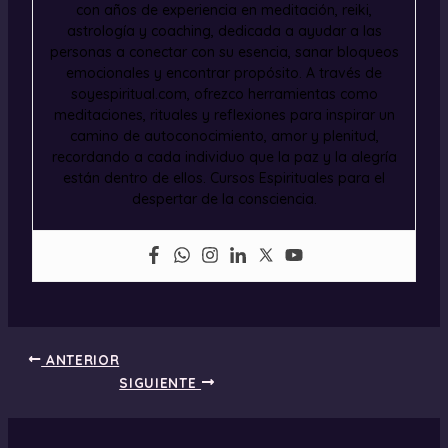
con años de experiencia en meditación, reiki,
astrología y coaching, dedicada a ayudar a las
personas a conectar con su esencia, sanar bloqueos
emocionales y encontrar propósito. A través de
soyespiritual.com, ofrezco herramientas como
meditaciones, rituales y reflexiones para inspirar un
camino de autoconocimiento, amor y plenitud,
recordando a cada individuo que la paz y la alegría
están dentro de ellos. Cursos Espirituales para el
despertar de la consciencia.
ANTERIOR
SIGUIENTE