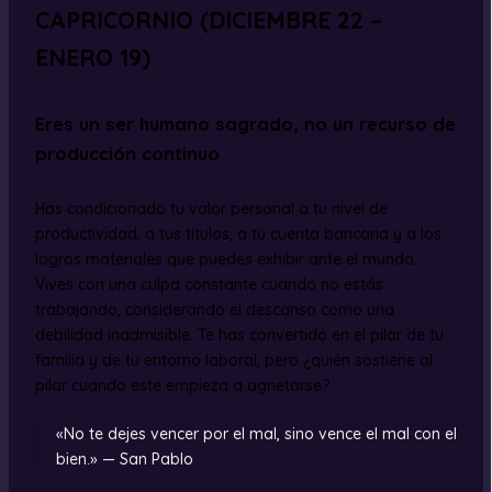
CAPRICORNIO (DICIEMBRE 22 –
ENERO 19)
Eres un ser humano sagrado, no un recurso de
producción continuo
Has condicionado tu valor personal a tu nivel de
productividad, a tus títulos, a tu cuenta bancaria y a los
logros materiales que puedes exhibir ante el mundo.
Vives con una culpa constante cuando no estás
trabajando, considerando el descanso como una
debilidad inadmisible. Te has convertido en el pilar de tu
familia y de tu entorno laboral, pero ¿quién sostiene al
pilar cuando este empieza a agrietarse?
«No te dejes vencer por el mal, sino vence el mal con el
bien.» — San Pablo