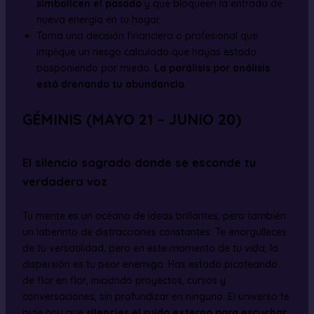
simbolicen el pasado
y que bloqueen la entrada de
nueva energía en tu hogar.
Toma una decisión financiera o profesional que
implique un riesgo calculado que hayas estado
posponiendo por miedo.
La parálisis por análisis
está drenando tu abundancia
.
GÉMINIS (MAYO 21 – JUNIO 20)
El silencio sagrado donde se esconde tu
verdadera voz
Tu mente es un océano de ideas brillantes, pero también
un laberinto de distracciones constantes. Te enorgulleces
de tu versatilidad, pero en este momento de tu vida, la
dispersión es tu peor enemiga. Has estado picoteando
de flor en flor, iniciando proyectos, cursos y
conversaciones, sin profundizar en ninguno. El universo te
pide hoy que
silencies el ruido externo para escuchar