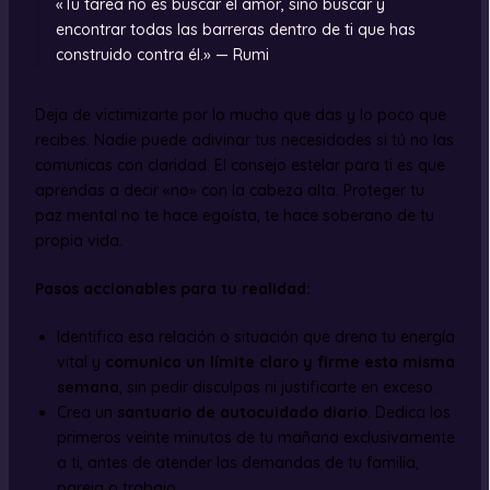
«Tu tarea no es buscar el amor, sino buscar y
encontrar todas las barreras dentro de ti que has
construido contra él.» — Rumi
Deja de victimizarte por lo mucho que das y lo poco que
recibes. Nadie puede adivinar tus necesidades si tú no las
comunicas con claridad. El consejo estelar para ti es que
aprendas a decir «no» con la cabeza alta. Proteger tu
paz mental no te hace egoísta, te hace soberano de tu
propia vida.
Pasos accionables para tu realidad:
Identifica esa relación o situación que drena tu energía
vital y
comunica un límite claro y firme esta misma
semana
, sin pedir disculpas ni justificarte en exceso.
Crea un
santuario de autocuidado diario
. Dedica los
primeros veinte minutos de tu mañana exclusivamente
a ti, antes de atender las demandas de tu familia,
pareja o trabajo.