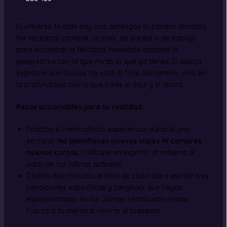
El universo te pide hoy que detengas tu carrera alocada.
No necesitas cambiar de país, de pareja o de trabajo
para encontrar la felicidad; necesitas cambiar la
perspectiva con la que miras lo que ya tienes. El tesoro
espiritual que buscas no está al final del camino, sino en
la profundidad con la que vives el aquí y el ahora.
Pasos accionables para tu realidad:
Practica el minimalismo experiencial durante una
semana.
No planifiques nuevos viajes ni compres
nuevos cursos
. Enfócate en exprimir al máximo el
valor de tus rutinas actuales.
Dedica diez minutos al final de cada día a escribir tres
bendiciones específicas y tangibles que hayas
experimentado en las últimas veinticuatro horas.
Fuerza a tu mente a valorar el presente.