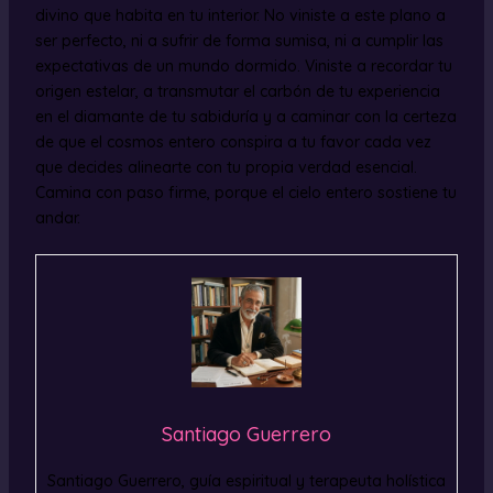
divino que habita en tu interior. No viniste a este plano a
ser perfecto, ni a sufrir de forma sumisa, ni a cumplir las
expectativas de un mundo dormido. Viniste a recordar tu
origen estelar, a transmutar el carbón de tu experiencia
en el diamante de tu sabiduría y a caminar con la certeza
de que el cosmos entero conspira a tu favor cada vez
que decides alinearte con tu propia verdad esencial.
Camina con paso firme, porque el cielo entero sostiene tu
andar.
Santiago Guerrero
Santiago Guerrero, guía espiritual y terapeuta holística