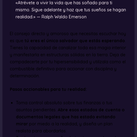
«Atrévete a vivir la vida que has soñado para ti
mismo. Sigue adelante y haz que tus sueños se hagan
realidad.» — Ralph Waldo Emerson
El consejo directo y amoroso que necesitas escuchar hoy
es que
tú eres el único salvador que estás esperando
.
Tienes la capacidad de canalizar toda esa magia interior
y manifestarla en estructuras sólidas en la tierra. Deja de
compadecerte por tu hipersensibilidad y utilízala como el
combustible definitivo para accionar con disciplina y
determinación.
Pasos accionables para tu realidad:
Toma control absoluto sobre tus finanzas o tus
asuntos pendientes.
Abre esos estados de cuenta o
documentos legales que has estado evitando
mirar
por miedo a la realidad, y diseña un plan
realista para abordarlos.