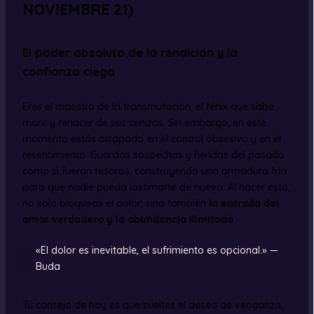
NOVIEMBRE 21)
El poder absoluto de la rendición y la
confianza ciega
Eres el maestro de la transmutación, el fénix que sabe
morir y renacer de sus cenizas. Sin embargo, en este
momento estás atrapado en el control obsesivo y en el
resentimiento. Guardas sospechas y heridas del pasado
como si fueran tesoros, construyendo una armadura fría
para que nadie pueda lastimarte de nuevo. Al hacer esto,
no solo bloqueas el dolor, sino también
la entrada del
amor verdadero y la abundancia ilimitada
.
«El dolor es inevitable, el sufrimiento es opcional.» —
Buda
Tu consejo de hoy es que sueltes el deseo de venganza,