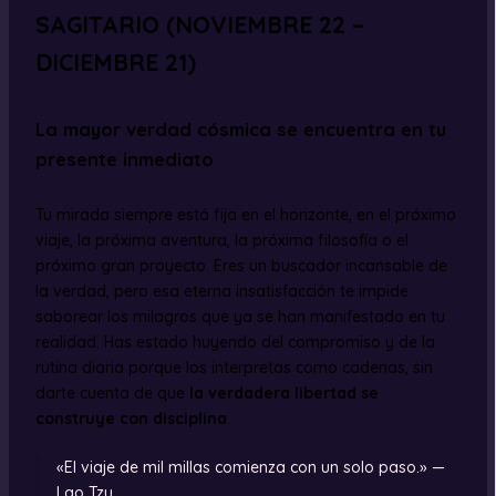
SAGITARIO (NOVIEMBRE 22 –
DICIEMBRE 21)
La mayor verdad cósmica se encuentra en tu
presente inmediato
Tu mirada siempre está fija en el horizonte, en el próximo
viaje, la próxima aventura, la próxima filosofía o el
próximo gran proyecto. Eres un buscador incansable de
la verdad, pero esa eterna insatisfacción te impide
saborear los milagros que ya se han manifestado en tu
realidad. Has estado huyendo del compromiso y de la
rutina diaria porque los interpretas como cadenas, sin
darte cuenta de que
la verdadera libertad se
construye con disciplina
.
«El viaje de mil millas comienza con un solo paso.» —
Lao Tzu