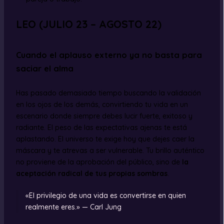
LEO (JULIO 23 – AGOSTO 22)
Cuando el aplauso externo ya no basta para
saciar el alma
Has pasado demasiado tiempo buscando la validación
en los ojos de los demás, convirtiendo tu vida en un
escenario donde siempre debes lucir fuerte, exitoso y
radiante. El peso de las expectativas ajenas te está
aplastando. El universo te exige hoy que dejes caer la
máscara y te atrevas a ser vulnerable. Tu brillo auténtico
no proviene de la aprobación del público, sino de
la
aceptación radical de tus propias sombras
.
«El privilegio de una vida es convertirse en quien
realmente eres.» — Carl Jung