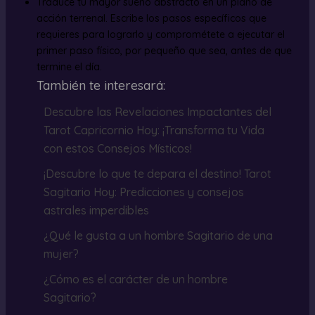
Traduce tu mayor sueño abstracto en un plano de
acción terrenal. Escribe los pasos específicos que
requieres para lograrlo y comprométete a ejecutar el
primer paso físico, por pequeño que sea, antes de que
termine el día.
También te interesará:
Descubre las Revelaciones Impactantes del
Tarot Capricornio Hoy: ¡Transforma tu Vida
con estos Consejos Místicos!
¡Descubre lo que te depara el destino! Tarot
Sagitario Hoy: Predicciones y consejos
astrales imperdibles
¿Qué le gusta a un hombre Sagitario de una
mujer?
¿Cómo es el carácter de un hombre
Sagitario?