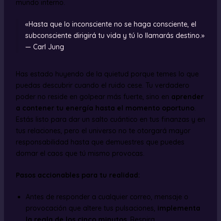
mundo interno.
«Hasta que lo inconsciente no se haga consciente, el
subconsciente dirigirá tu vida y tú lo llamarás destino.»
— Carl Jung
Has estado huyendo de la quietud porque temes lo que
puedas descubrir cuando el ruido cese. Tu verdadero
poder no reside en golpear más fuerte, sino en
aprender
a contener tu energía hasta el momento oportuno
.
Estás listo para dar un salto cuántico en tus finanzas y en
tus relaciones, pero el universo no te otorgará mayor
responsabilidad hasta que demuestres que puedes
domar el caos que tú mismo provocas.
Pasos accionables para tu realidad:
Antes de responder a cualquier correo, mensaje o
provocación que altere tus pulsaciones,
implementa
la regla de los cinco minutos
. Respira