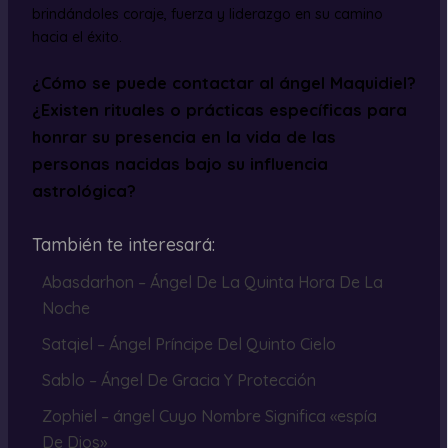
brindándoles coraje, fuerza y liderazgo en su camino
hacia el éxito.
¿Cómo se puede contactar al ángel Maquidiel?
¿Existen rituales o prácticas específicas para
honrar su presencia en la vida de las
personas nacidas bajo su influencia
astrológica?
También te interesará:
Abasdarhon – Ángel De La Quinta Hora De La
Noche
Satqiel – Ángel Príncipe Del Quinto Cielo
Sablo – Ángel De Gracia Y Protección
Zophiel – ángel Cuyo Nombre Significa «espía
De Dios»