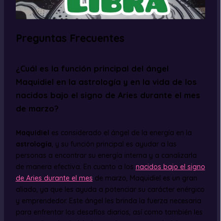
Preguntas Frecuentes
¿Cuál es la función principal del ángel
Maquidiel en la astrología y en la vida de los
nacidos bajo el signo de Aries durante el mes
de marzo?
Maquidiel
es considerado el ángel de la energía en la
astrología
, y su función principal es ayudar a las
personas a encontrar su energía interna y a canalizarla
de manera efectiva. En cuanto a los
nacidos bajo el signo
de Aries durante el mes
de marzo, Maquidiel es un gran
aliado, ya que les ayuda a potenciar su carácter enérgico
y emprendedor. Este ángel les brinda la fuerza necesaria
para enfrentar los desafíos diarios, así como también les