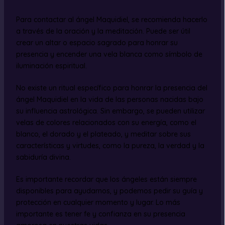
Para contactar al ángel Maquidiel, se recomienda hacerlo
a través de la oración y la meditación. Puede ser útil
crear un altar o espacio sagrado para honrar su
presencia y encender una vela blanca como símbolo de
iluminación espiritual.
No existe un ritual específico para honrar la presencia del
ángel Maquidiel en la vida de las personas nacidas bajo
su influencia astrológica. Sin embargo, se pueden utilizar
velas de colores relacionados con su energía, como el
blanco, el dorado y el plateado, y meditar sobre sus
características y virtudes, como la pureza, la verdad y la
sabiduría divina.
Es importante recordar que los ángeles están siempre
disponibles para ayudarnos, y podemos pedir su guía y
protección en cualquier momento y lugar. Lo más
importante es tener fe y confianza en su presencia