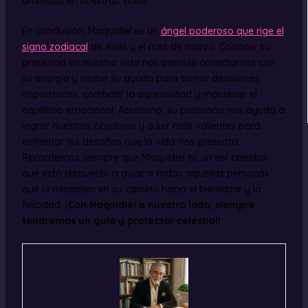
amorosa en nuestras vidas.
En conclusión, Maquidiel es un
ángel poderoso que rige el
signo zodiacal
de Aries y el mes de marzo. Conocer su
presencia en nuestra vida nos permite conectarnos con
su energía y recibir su ayuda para tomar decisiones
importantes, combatir la agresividad y mantener el
equilibrio emocional. Asimismo, su presencia nos ayuda a
lograr nuestros objetivos y a ser más valientes para
enfrentar los desafíos que la vida nos presenta.
Recordemos siempre que Maquidiel es un ser celestial
que está dispuesto a guiar a todas aquellas personas
que lo necesiten en su camino hacia el bienestar y la
felicidad.
¡Con Maquidiel a nuestro lado, siempre
tendremos un guía y protector celestial!