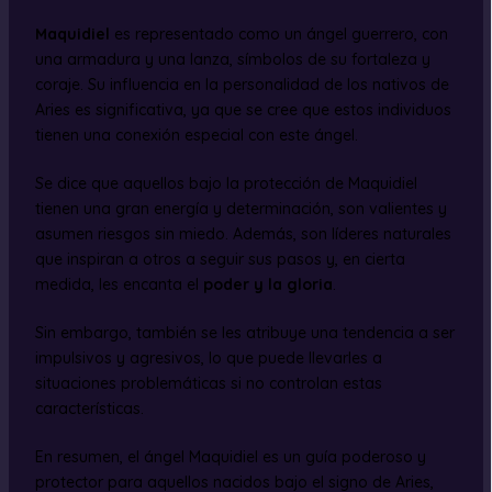
Maquidiel
es representado como un ángel guerrero, con
una armadura y una lanza, símbolos de su fortaleza y
coraje. Su influencia en la personalidad de los nativos de
Aries es significativa, ya que se cree que estos individuos
tienen una conexión especial con este ángel.
Se dice que aquellos bajo la protección de Maquidiel
tienen una gran energía y determinación, son valientes y
asumen riesgos sin miedo. Además, son líderes naturales
que inspiran a otros a seguir sus pasos y, en cierta
medida, les encanta el
poder y la gloria
.
Sin embargo, también se les atribuye una tendencia a ser
impulsivos y agresivos, lo que puede llevarles a
situaciones problemáticas si no controlan estas
características.
En resumen, el ángel Maquidiel es un guía poderoso y
protector para aquellos nacidos bajo el signo de Aries,