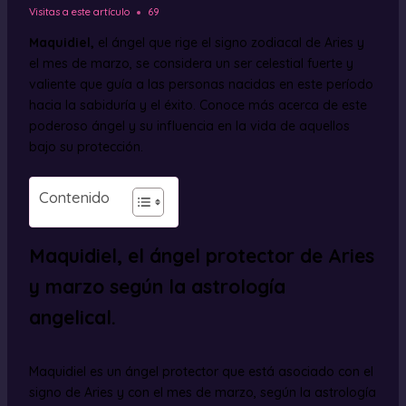
Visitas a este artículo
69
Maquidiel,
el ángel que rige el signo zodiacal de Aries y
el mes de marzo, se considera un ser celestial fuerte y
valiente que guía a las personas nacidas en este período
hacia la sabiduría y el éxito. Conoce más acerca de este
poderoso ángel y su influencia en la vida de aquellos
bajo su protección.
Contenido
Maquidiel, el ángel protector de Aries
y marzo según la astrología
angelical.
Maquidiel es un ángel protector que está asociado con el
signo de Aries y con el mes de marzo, según la astrología