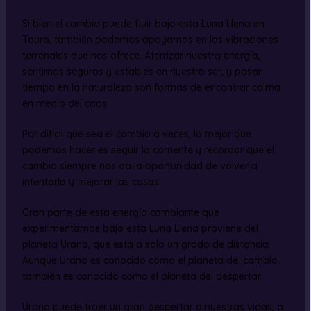
Si bien el cambio puede fluir bajo esta Luna Llena en
Tauro, también podemos apoyarnos en las vibraciones
terrenales que nos ofrece. Aterrizar nuestra energía,
sentirnos seguros y estables en nuestro ser, y pasar
tiempo en la naturaleza son formas de encontrar calma
en medio del caos.
Por difícil que sea el cambio a veces, lo mejor que
podemos hacer es seguir la corriente y recordar que el
cambio siempre nos da la oportunidad de volver a
intentarlo y mejorar las cosas.
Gran parte de esta energía cambiante que
experimentamos bajo esta Luna Llena proviene del
planeta Urano, que está a solo un grado de distancia.
Aunque Urano es conocido como el planeta del cambio,
también es conocido como el planeta del despertar.
Urano puede traer un gran despertar a nuestras vidas, a