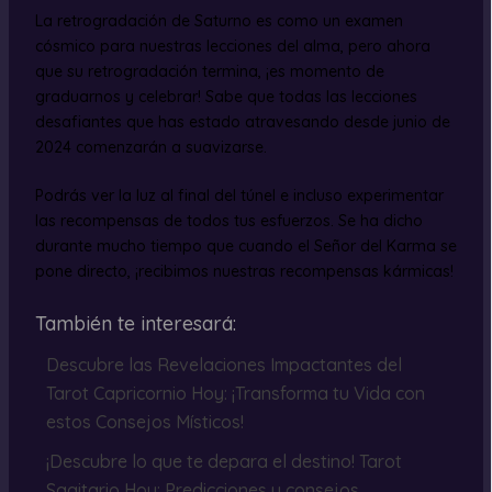
La retrogradación de Saturno es como un examen
cósmico para nuestras lecciones del alma, pero ahora
que su retrogradación termina, ¡es momento de
graduarnos y celebrar! Sabe que todas las lecciones
desafiantes que has estado atravesando desde junio de
2024 comenzarán a suavizarse.
Podrás ver la luz al final del túnel e incluso experimentar
las recompensas de todos tus esfuerzos. Se ha dicho
durante mucho tiempo que cuando el Señor del Karma se
pone directo, ¡recibimos nuestras recompensas kármicas!
También te interesará:
Descubre las Revelaciones Impactantes del
Tarot Capricornio Hoy: ¡Transforma tu Vida con
estos Consejos Místicos!
¡Descubre lo que te depara el destino! Tarot
Sagitario Hoy: Predicciones y consejos