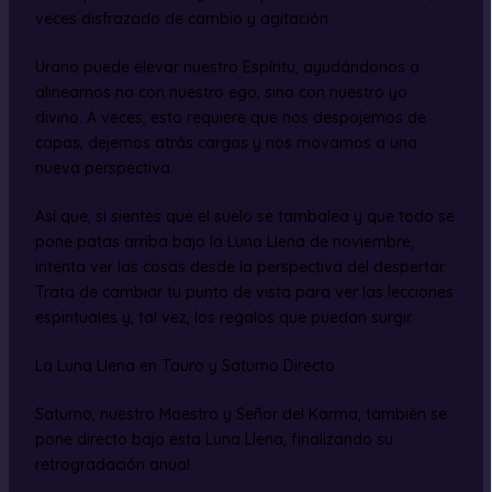
veces disfrazado de cambio y agitación.
Urano puede elevar nuestro Espíritu, ayudándonos a
alinearnos no con nuestro ego, sino con nuestro yo
divino. A veces, esto requiere que nos despojemos de
capas, dejemos atrás cargas y nos movamos a una
nueva perspectiva.
Así que, si sientes que el suelo se tambalea y que todo se
pone patas arriba bajo la Luna Llena de noviembre,
intenta ver las cosas desde la perspectiva del despertar.
Trata de cambiar tu punto de vista para ver las lecciones
espirituales y, tal vez, los regalos que puedan surgir.
La Luna Llena en Tauro y Saturno Directo
Saturno, nuestro Maestro y Señor del Karma, también se
pone directo bajo esta Luna Llena, finalizando su
retrogradación anual.