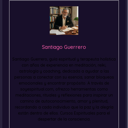
Santiago Guerrero
Santiago Guerrero, guía espiritual y terapeuta holística
con años de experiencia en meditación, reiki,
astrología y coaching, dedicada a ayudar a las
personas a conectar con su esencia, sanar bloqueos
emocionales y encontrar propósito. A través de
soyespiritual.com, ofrezco herramientas como
meditaciones, rituales y reflexiones para inspirar un
camino de autoconocimiento, amor y plenitud,
recordando a cada individuo que la paz y la alegría
están dentro de ellos. Cursos Espirituales para el
despertar de la consciencia.