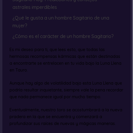
astrales imperdibles
¿Qué le gusta a un hombre Sagitario de una
mujer?
¿Cómo es el carácter de un hombre Sagitario?
Es mi deseo para ti, que lees esto, que todas las
hermosas recompensas kármicas que están destinadas
a encontrarte se entrelacen en tu vida bajo la Luna Llena
en Tauro.
Aunque hay algo de volatilidad bajo esta Luna Llena que
podría resultar inquietante, siempre vale la pena recordar
que nada permanece igual por mucho tiempo.
Eventualmente, nuestro toro se acostumbrará a la nueva
pradera en la que se encuentra y comenzará a
profundizar sus raíces de nuevas y mágicas maneras.