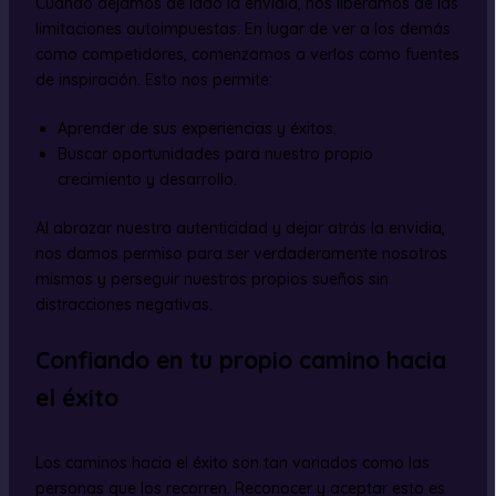
Cuando dejamos de lado la envidia, nos liberamos de las
limitaciones autoimpuestas. En lugar de ver a los demás
como competidores, comenzamos a verlos como fuentes
de inspiración. Esto nos permite:
Aprender de sus experiencias y éxitos.
Buscar oportunidades para nuestro propio
crecimiento y desarrollo.
Al abrazar nuestra autenticidad y dejar atrás la envidia,
nos damos permiso para ser verdaderamente nosotros
mismos y perseguir nuestros propios sueños sin
distracciones negativas.
Confiando en tu propio camino hacia
el éxito
Los caminos hacia el éxito son tan variados como las
personas que los recorren. Reconocer y aceptar esto es