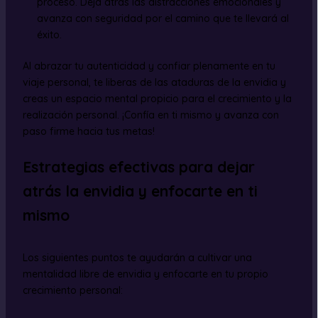
proceso. Deja atrás las distracciones emocionales y
avanza con seguridad por el camino que te llevará al
éxito.
Al abrazar tu autenticidad y confiar plenamente en tu
viaje personal, te liberas de las ataduras de la envidia y
creas un espacio mental propicio para el crecimiento y la
realización personal. ¡Confía en ti mismo y avanza con
paso firme hacia tus metas!
Estrategias efectivas para dejar
atrás la envidia y enfocarte en ti
mismo
Los siguientes puntos te ayudarán a cultivar una
mentalidad libre de envidia y enfocarte en tu propio
crecimiento personal: