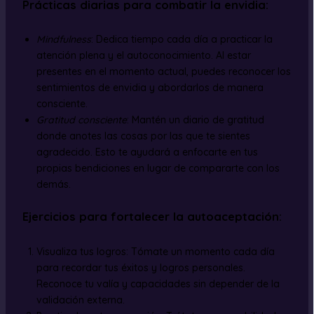
Prácticas diarias para combatir la envidia
:
Mindfulness
: Dedica tiempo cada día a practicar la
atención plena y el autoconocimiento. Al estar
presentes en el momento actual, puedes reconocer los
sentimientos de envidia y abordarlos de manera
consciente.
Gratitud consciente
: Mantén un diario de gratitud
donde anotes las cosas por las que te sientes
agradecido. Esto te ayudará a enfocarte en tus
propias bendiciones en lugar de compararte con los
demás.
Ejercicios para fortalecer la autoaceptación
:
Visualiza tus logros: Tómate un momento cada día
para recordar tus éxitos y logros personales.
Reconoce tu valía y capacidades sin depender de la
validación externa.