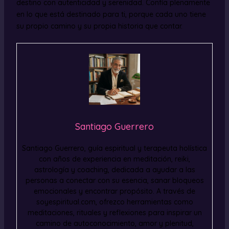
destino con autenticidad y serenidad. Confía plenamente
en lo que está destinado para ti, porque cada uno tiene
su propio camino y su propia historia que contar.
Santiago Guerrero
Santiago Guerrero, guía espiritual y terapeuta holística
con años de experiencia en meditación, reiki,
astrología y coaching, dedicada a ayudar a las
personas a conectar con su esencia, sanar bloqueos
emocionales y encontrar propósito. A través de
soyespiritual.com, ofrezco herramientas como
meditaciones, rituales y reflexiones para inspirar un
camino de autoconocimiento, amor y plenitud,