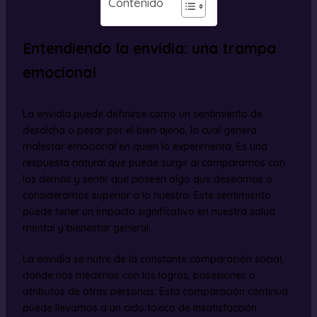
Contenido
Entendiendo la envidia: una trampa
emocional
La envidia puede definirse como un sentimiento de
desdicha o pesar por el bien ajeno, lo cual genera
malestar emocional en quien lo experimenta. Es una
respuesta natural que puede surgir al compararnos con
los demás y sentir que poseen algo que deseamos o
consideramos superior a lo nuestro. Este sentimiento
puede tener un impacto significativo en nuestra salud
mental y bienestar general.
La envidia se nutre de la constante comparación social,
donde nos medimos con los logros, posesiones o
atributos de otras personas. Esta comparación continua
puede llevarnos a un ciclo tóxico de insatisfacción