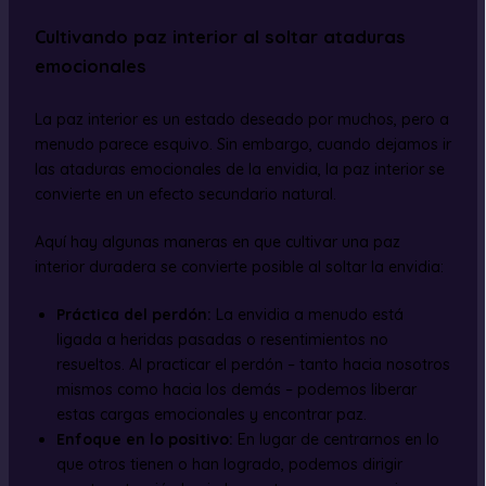
Cultivando paz interior al soltar ataduras
emocionales
La paz interior es un estado deseado por muchos, pero a
menudo parece esquivo. Sin embargo, cuando dejamos ir
las ataduras emocionales de la envidia, la paz interior se
convierte en un efecto secundario natural.
Aquí hay algunas maneras en que cultivar una paz
interior duradera se convierte posible al soltar la envidia:
Práctica del perdón:
La envidia a menudo está
ligada a heridas pasadas o resentimientos no
resueltos. Al practicar el perdón – tanto hacia nosotros
mismos como hacia los demás – podemos liberar
estas cargas emocionales y encontrar paz.
Enfoque en lo positivo:
En lugar de centrarnos en lo
que otros tienen o han logrado, podemos dirigir