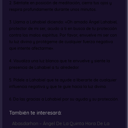
2. Siéntate en posición de meditación, cierra tus ojos y
respira profundamente durante unos minutos.
3. Llama a Lahabiel diciendo: «Oh amado Ángel Lahabiel,
protector de mi ser, acudo a ti en busca de tu protección
contra los malos espíritus. Por favor, envuelve mi ser con
tu luz divina y protégeme de cualquier fuerza negativa
que intente afectarme».
4. Visualiza una luz blanca que te envuelve y siente la
presencia de Lahabiel a tu alrededor.
5. Pídele a Lahabiel que te ayude a liberarte de cualquier
influencia negativa y que te guíe hacia la luz divina.
6. Da las gracias a Lahabiel por su ayuda y su protección.
También te interesará:
Abasdarhon – Ángel De La Quinta Hora De La