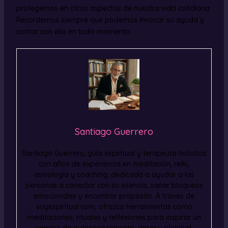
protegernos en otros aspectos de nuestra vida cotidiana.
Recordemos siempre que podemos invocar su ayuda y
contar con ella en todo momento.
Santiago Guerrero
Santiago Guerrero, guía espiritual y terapeuta holística
con años de experiencia en meditación, reiki,
astrología y coaching, dedicada a ayudar a las
personas a conectar con su esencia, sanar bloqueos
emocionales y encontrar propósito. A través de
soyespiritual.com, ofrezco herramientas como
meditaciones, rituales y reflexiones para inspirar un
camino de autoconocimiento, amor y plenitud,