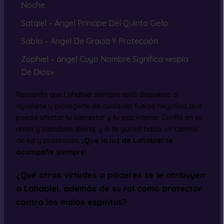
Noche
Satqiel – Ángel Príncipe Del Quinto Cielo
Sablo – Ángel De Gracia Y Protección
Zophiel – ángel Cuyo Nombre Significa «espía
De Dios»
Recuerda que Lahabiel siempre está dispuesto a
ayudarte y protegerte de cualquier fuerza negativa que
pueda afectar tu bienestar y tu paz interior. Confía en su
amor y sabiduría divina, y él te guiará hacia un camino
de luz y protección.
¡Que la luz de Lahabiel te
acompañe siempre!
¿Qué otras virtudes o poderes se le atribuyen
a Lahabiel, además de su rol como protector
contra los malos espíritus?