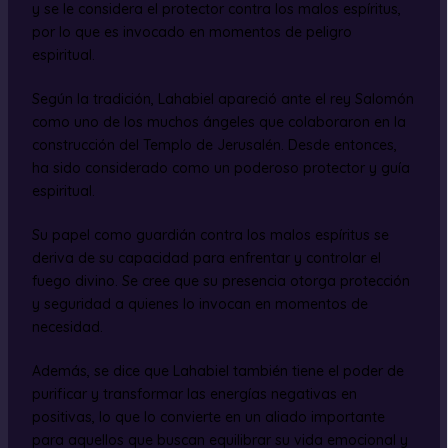
y se le considera el protector contra los malos espíritus,
por lo que es invocado en momentos de peligro
espiritual.
Según la tradición, Lahabiel apareció ante el rey Salomón
como uno de los muchos ángeles que colaboraron en la
construcción del Templo de Jerusalén. Desde entonces,
ha sido considerado como un poderoso protector y guía
espiritual.
Su papel como guardián contra los malos espíritus se
deriva de su capacidad para enfrentar y controlar el
fuego divino. Se cree que su presencia otorga protección
y seguridad a quienes lo invocan en momentos de
necesidad.
Además, se dice que Lahabiel también tiene el poder de
purificar y transformar las energías negativas en
positivas, lo que lo convierte en un aliado importante
para aquellos que buscan equilibrar su vida emocional y