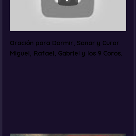
Oración para Dormir, Sanar y Curar.
Miguel, Rafael, Gabriel y los 9 Coros.