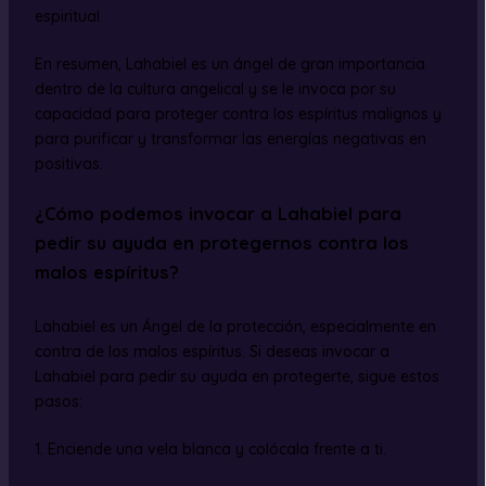
espiritual.
En resumen, Lahabiel es un ángel de gran importancia
dentro de la cultura angelical y se le invoca por su
capacidad para proteger contra los espíritus malignos y
para purificar y transformar las energías negativas en
positivas.
¿Cómo podemos invocar a Lahabiel para
pedir su ayuda en protegernos contra los
malos espíritus?
Lahabiel es un Ángel de la protección, especialmente en
contra de los malos espíritus. Si deseas invocar a
Lahabiel para pedir su ayuda en protegerte, sigue estos
pasos:
1. Enciende una vela blanca y colócala frente a ti.