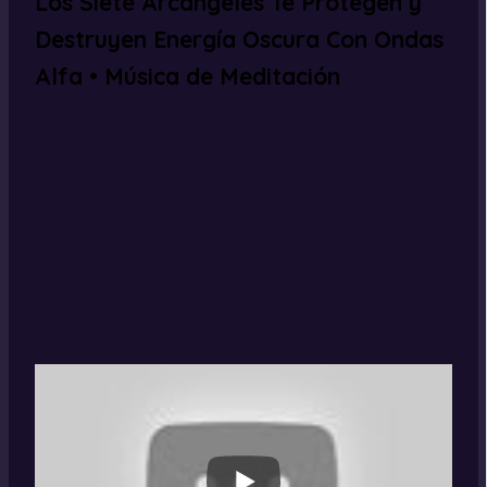
Los Siete Arcángeles Te Protegen y
Destruyen Energía Oscura Con Ondas
Alfa • Música de Meditación