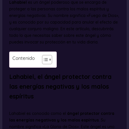
Lahabiel
es un ángel poderoso que se encarga de
proteger a las personas contra los malos espíritus y
energías negativas. Su nombre significa «Fuego de Dios»,
y es conocido por su capacidad para anular el efecto de
cualquier conjuro maligno. En este artículo, descubrirás
todo lo que necesitas saber sobre este ángel y cómo
puedes invocar su protección en tu vida diaria.
Contenido
Lahabiel, el ángel protector contra
las energías negativas y los malos
espíritus
Lahabiel es conocido como el
ángel protector contra
las energías negativas y los malos espíritus
. Su
nombre significa «La Gloria de Dios». Este ángel es uno