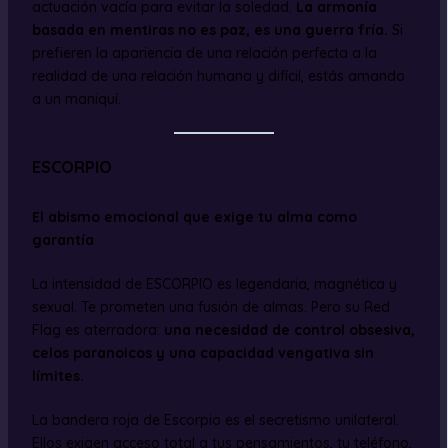
actuación vacía para evitar la soledad.
La armonía
basada en mentiras no es paz, es una guerra fría.
Si
prefieren la apariencia de una relación perfecta a la
realidad de una relación humana y difícil, estás amando
a un maniquí.
ESCORPIO
El abismo emocional que exige tu alma como
garantía
La intensidad de ESCORPIO es legendaria, magnética y
sexual. Te prometen una fusión de almas. Pero su Red
Flag es aterradora:
una necesidad de control obsesiva,
celos paranoicos y una capacidad vengativa sin
límites.
La bandera roja de Escorpio es el secretismo unilateral.
Ellos exigen acceso total a tus pensamientos, tu teléfono,