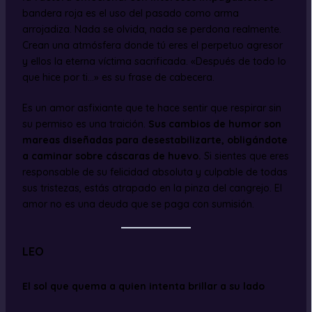
bandera roja es el uso del pasado como arma
arrojadiza. Nada se olvida, nada se perdona realmente.
Crean una atmósfera donde tú eres el perpetuo agresor
y ellos la eterna víctima sacrificada. «Después de todo lo
que hice por ti…» es su frase de cabecera.
Es un amor asfixiante que te hace sentir que respirar sin
su permiso es una traición.
Sus cambios de humor son
mareas diseñadas para desestabilizarte, obligándote
a caminar sobre cáscaras de huevo.
Si sientes que eres
responsable de su felicidad absoluta y culpable de todas
sus tristezas, estás atrapado en la pinza del cangrejo. El
amor no es una deuda que se paga con sumisión.
LEO
El sol que quema a quien intenta brillar a su lado