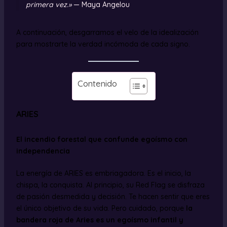
primera vez.»
— Maya Angelou
A continuación, desgarramos el velo de la idealización
para mostrarte la verdad incómoda de cada signo.
Contenido
ARIES
El incendio forestal que confunde egoísmo con
independencia
La energía de ARIES es embriagadora. Es el inicio, la
chispa, la conquista. Al principio, su Red Flag se disfraza
de pasión desmedida y decisión. Te hacen sentir que eres
el único objetivo de su vida. Pero cuidado, porque
la
bandera roja de Aries es un egoísmo infantil y