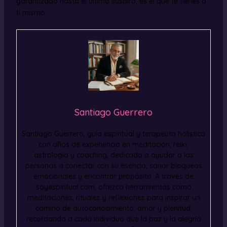
garantizado hasta el último suspiro, es el que te tienes a
ti mismo.
Santiago Guerrero
Santiago Guerrero, guía espiritual y terapeuta holística
con años de experiencia en meditación, reiki,
astrología y coaching, dedicada a ayudar a las
personas a conectar con su esencia, sanar bloqueos
emocionales y encontrar propósito. A través de
soyespiritual.com, ofrezco herramientas como
meditaciones, rituales y reflexiones para inspirar un
camino de autoconocimiento, amor y plenitud,
recordando a cada individuo que la paz y la alegría