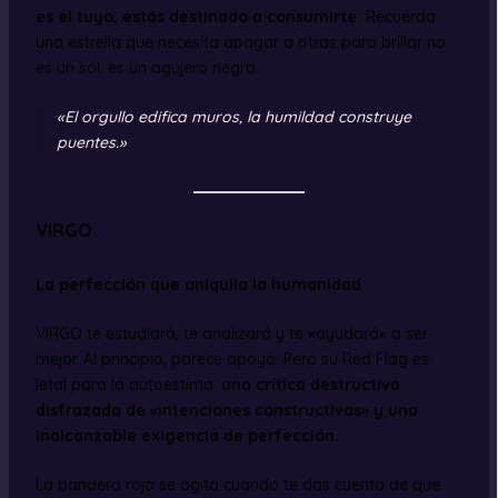
es el tuyo, estás destinado a consumirte.
Recuerda:
una estrella que necesita apagar a otras para brillar no
es un sol, es un agujero negro.
«El orgullo edifica muros, la humildad construye
puentes.»
VIRGO
La perfección que aniquila la humanidad
VIRGO te estudiará, te analizará y te «ayudará» a ser
mejor. Al principio, parece apoyo. Pero su Red Flag es
letal para la autoestima:
una crítica destructiva
disfrazada de «intenciones constructivas» y una
inalcanzable exigencia de perfección.
La bandera roja se agita cuando te das cuenta de que