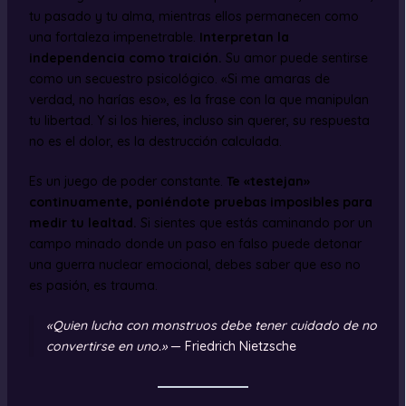
tu pasado y tu alma, mientras ellos permanecen como
una fortaleza impenetrable.
Interpretan la
independencia como traición.
Su amor puede sentirse
como un secuestro psicológico. «Si me amaras de
verdad, no harías eso», es la frase con la que manipulan
tu libertad. Y si los hieres, incluso sin querer, su respuesta
no es el dolor, es la destrucción calculada.
Es un juego de poder constante.
Te «testejan»
continuamente, poniéndote pruebas imposibles para
medir tu lealtad.
Si sientes que estás caminando por un
campo minado donde un paso en falso puede detonar
una guerra nuclear emocional, debes saber que eso no
es pasión, es trauma.
«Quien lucha con monstruos debe tener cuidado de no
convertirse en uno.»
— Friedrich Nietzsche