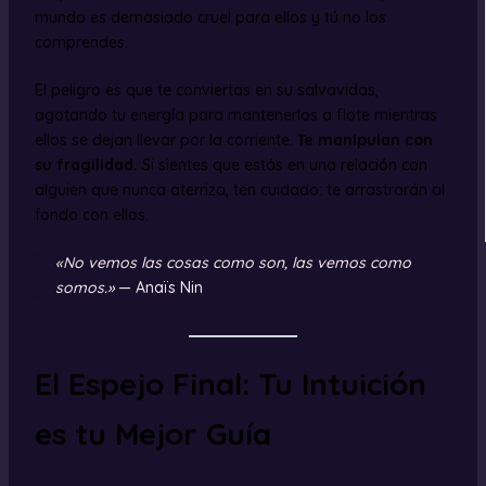
mundo es demasiado cruel para ellos y tú no los
comprendes.
El peligro es que te conviertas en su salvavidas,
agotando tu energía para mantenerlos a flote mientras
ellos se dejan llevar por la corriente.
Te manipulan con
su fragilidad.
Si sientes que estás en una relación con
alguien que nunca aterriza, ten cuidado: te arrastrarán al
fondo con ellos.
«No vemos las cosas como son, las vemos como
somos.»
— Anaïs Nin
El Espejo Final: Tu Intuición
es tu Mejor Guía