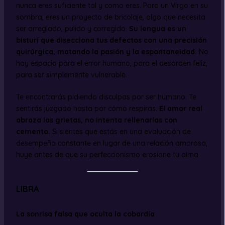
nunca eres suficiente tal y como eres. Para un Virgo en su
sombra, eres un proyecto de bricolaje, algo que necesita
ser arreglado, pulido y corregido.
Su lengua es un
bisturí que disecciona tus defectos con una precisión
quirúrgica, matando la pasión y la espontaneidad.
No
hay espacio para el error humano, para el desorden feliz,
para ser simplemente vulnerable.
Te encontrarás pidiendo disculpas por ser humano. Te
sentirás juzgado hasta por cómo respiras.
El amor real
abraza las grietas, no intenta rellenarlas con
cemento.
Si sientes que estás en una evaluación de
desempeño constante en lugar de una relación amorosa,
huye antes de que su perfeccionismo erosione tu alma.
LIBRA
La sonrisa falsa que oculta la cobardía