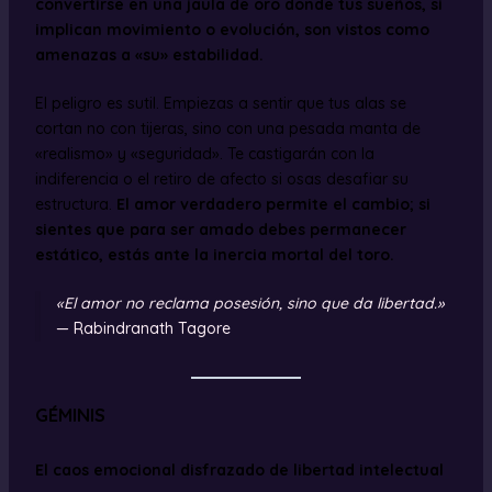
convertirse en una jaula de oro donde tus sueños, si
implican movimiento o evolución, son vistos como
amenazas a «su» estabilidad.
El peligro es sutil. Empiezas a sentir que tus alas se
cortan no con tijeras, sino con una pesada manta de
«realismo» y «seguridad». Te castigarán con la
indiferencia o el retiro de afecto si osas desafiar su
estructura.
El amor verdadero permite el cambio; si
sientes que para ser amado debes permanecer
estático, estás ante la inercia mortal del toro.
«El amor no reclama posesión, sino que da libertad.»
— Rabindranath Tagore
GÉMINIS
El caos emocional disfrazado de libertad intelectual