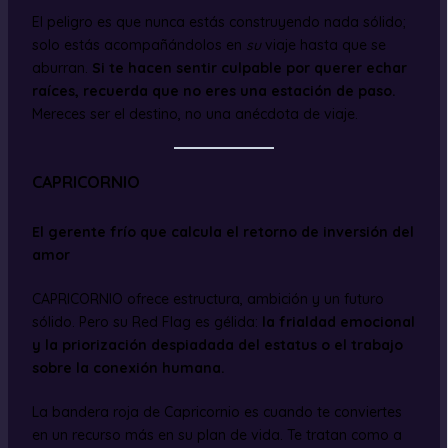
El peligro es que nunca estás construyendo nada sólido;
solo estás acompañándolos en
su
viaje hasta que se
aburran.
Si te hacen sentir culpable por querer echar
raíces, recuerda que no eres una estación de paso.
Mereces ser el destino, no una anécdota de viaje.
CAPRICORNIO
El gerente frío que calcula el retorno de inversión del
amor
CAPRICORNIO ofrece estructura, ambición y un futuro
sólido. Pero su Red Flag es gélida:
la frialdad emocional
y la priorización despiadada del estatus o el trabajo
sobre la conexión humana.
La bandera roja de Capricornio es cuando te conviertes
en un recurso más en su plan de vida. Te tratan como a