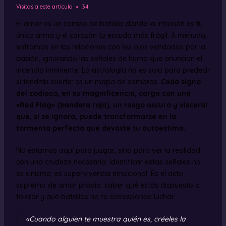
Visitas a este artículo
34
El amor es un campo de batalla donde la intuición es tu
única arma y el corazón tu escudo más frágil. A menudo,
entramos en las relaciones con los ojos vendados por la
pasión, ignorando las señales de humo que anuncian el
incendio inminente. La astrología no es solo para predecir
si tendrás suerte; es un mapa de sombras.
Cada signo
del zodiaco, en su magnificencia, carga con una
«Red Flag» (bandera roja), un rasgo oscuro y visceral
que, si se ignora, puede transformarse en la
tormenta perfecta que devaste tu autoestima.
No estamos aquí para juzgar, sino para ver la realidad
con una crudeza necesaria. Identificar estas señales no
es cinismo; es supervivencia emocional. Es el acto
supremo de amor propio: saber qué estás dispuesto a
tolerar y qué batallas no te corresponde luchar.
«Cuando alguien te muestra quién es, créeles la