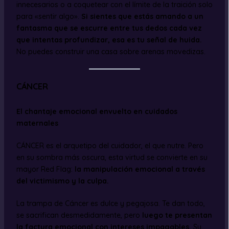
innecesarios o a coquetear con el límite de la traición solo
para «sentir algo».
Si sientes que estás amando a un
fantasma que se escurre entre tus dedos cada vez
que intentas profundizar, esa es tu señal de huida.
No puedes construir una casa sobre arenas movedizas.
CÁNCER
El chantaje emocional envuelto en cuidados
maternales
CÁNCER es el arquetipo del cuidador, el que nutre. Pero
en su sombra más oscura, esta virtud se convierte en su
mayor Red Flag:
la manipulación emocional a través
del victimismo y la culpa.
La trampa de Cáncer es dulce y pegajosa. Te dan todo,
se sacrifican desmedidamente, pero
luego te presentan
la factura emocional con intereses impagables.
Su