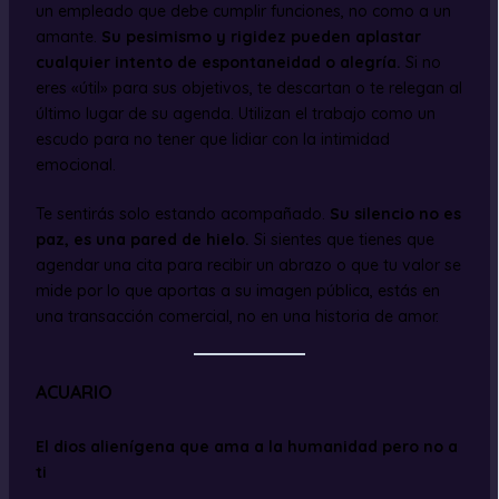
un empleado que debe cumplir funciones, no como a un
amante.
Su pesimismo y rigidez pueden aplastar
cualquier intento de espontaneidad o alegría.
Si no
eres «útil» para sus objetivos, te descartan o te relegan al
último lugar de su agenda. Utilizan el trabajo como un
escudo para no tener que lidiar con la intimidad
emocional.
Te sentirás solo estando acompañado.
Su silencio no es
paz, es una pared de hielo.
Si sientes que tienes que
agendar una cita para recibir un abrazo o que tu valor se
mide por lo que aportas a su imagen pública, estás en
una transacción comercial, no en una historia de amor.
ACUARIO
El dios alienígena que ama a la humanidad pero no a
ti