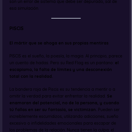
son un error de sistema que debe ser depurado, sal de
esa simulación.
PISCIS
El mártir que se ahoga en sus propias mentiras
PISCIS es el sueño, la poesía, la magia. Al principio, parece
un cuento de hadas. Pero su Red Flag es un pantano:
el
escapismo, la falta de límites y una desconexión
total con la realidad.
La bandera roja de Piscis es su tendencia a mentir o a
omitir la verdad para evitar enfrentar la realidad.
Se
enamoran del potencial, no de la persona, y cuando
tú fallas en ser su fantasía, se victimizan.
Pueden ser
increíblemente escurridizos, utilizando adicciones, sueño
excesivo o infidelidades emocionales para escapar de
los problemas de la relación. Nunca tienen la culpa; el