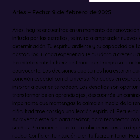
Aries – Fecha: 9 de febrero de 2025
Aries, hoy te encuentras en un momento de renovación y
influida por las estrellas, te invita a emprender nuev
determinación. Tu espíritu ardiente y tu capacidad de l
obstáculos, y cada experiencia te ayudará a crecer y 
Permítete sentir la fuerza interior que te impulsa a actu
equivocarte. Las decisiones que tomes hoy estarán guia
conexión especial con el universo. No dudes en expresa
inspirar a quienes te rodean. Los desafíos son oportun
transformarlos en aprendizajes, descubrirás un camino 
importante que mantengas la calma en medio de la t
dificultad trae consigo una lección espiritual. Recuerda:
Aprovecha este día para meditar, para reconectar con 
sueños. Permanece abierto a recibir mensajes y a dejar
rodea. Confía en tu intuición y en tu fuerza interior. Ho