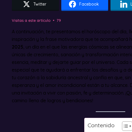
Twitter
Facebook
Visitas a este artículo
79
A continuación, te presentamos el horóscopo del día, ll
inspiración y la frase motivadora que te acompañará h
2025
, un día en el que las energías cósmicas se aline
únicas de crecimiento, sanación y transformación interi
esencia, meditar y dejarte guiar por el universo. Cada
especial que te ayudará a enfrentar los desafíos y a des
tu corazón a la sabiduría ancestral y confía en que, sin 
esperanza y el amor incondicional están a tu alcance. 
una invitación a vivir con pasión, fe y determinación. ¡Qu
camino lleno de logros y bendiciones!
Contenido