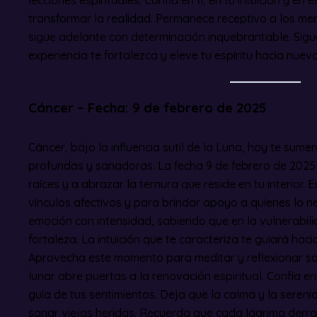
transformar la realidad. Permanece receptivo a los men
sigue adelante con determinación inquebrantable. Sigu
experiencia te fortalezca y eleve tu espíritu hacia nuevo
Cáncer – Fecha: 9 de febrero de 2025
Cáncer, bajo la influencia sutil de la Luna, hoy te su
profundas y sanadoras. La fecha 9 de febrero de 2025 t
raíces y a abrazar la ternura que reside en tu interior. E
vínculos afectivos y para brindar apoyo a quienes lo ne
emoción con intensidad, sabiendo que en la vulnerabil
fortaleza. La intuición que te caracteriza te guiará hac
Aprovecha este momento para meditar y reflexionar so
lunar abre puertas a la renovación espiritual. Confía en
guía de tus sentimientos. Deja que la calma y la seren
sanar viejas heridas. Recuerda que cada lágrima derr