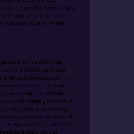
sajes del universo. Mantén la fe y
e brillando, siempre. Que cada
s horizontes infinitos siempre.
merges en un mar de emociones
e invita a reconectar con tus
s un día propicio para nutrir tus
cesitan. Permítete sentir cada
idad se encuentra la verdadera
ia decisiones sabias y compasivas.
bre tus sueños, pues la energía
 la protección del universo y en la
idad te envuelvan, impulsándote a
amada es un paso hacia la