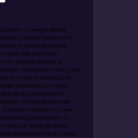
 desafío. La energía del día,
os caminos y abrazar cambios con
iderazgo te permitirán superar
a conocer más de ti mismo.
ar con valentía, sin temor a
das por una intuición fuerte y una
rte, en compartir tus ideas y en
idades disfrazadas y, si logras
lleno de luz y esperanza. Es
empestad, recordando que cada
 “El universo conspira a tu favor”.
tu esencia y para reafirmar tus
te guiar por la energía que te
y, cada latido sincero de tu corazón