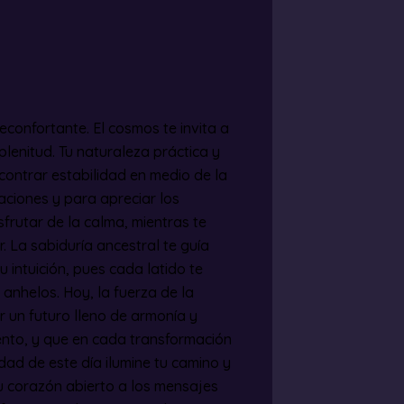
econfortante. El cosmos te invita a
 plenitud. Tu naturaleza práctica y
contrar estabilidad en medio de la
laciones y para apreciar los
frutar de la calma, mientras te
. La sabiduría ancestral te guía
 intuición, pues cada latido te
anhelos. Hoy, la fuerza de la
ir un futuro lleno de armonía y
iento, y que en cada transformación
ad de este día ilumine tu camino y
tu corazón abierto a los mensajes