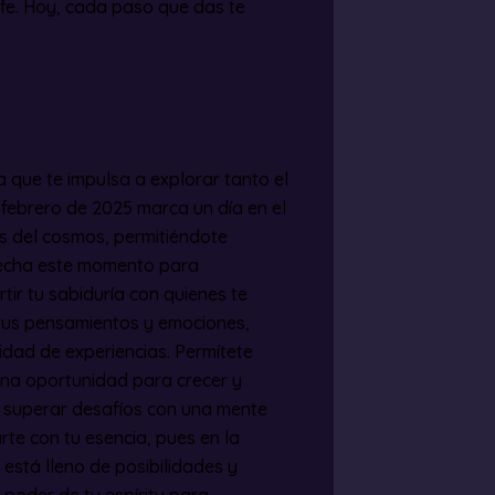
 fe. Hoy, cada paso que das te
a que te impulsa a explorar tanto el
 febrero de 2025 marca un día en el
es del cosmos, permitiéndote
vecha este momento para
ir tu sabiduría con quienes te
 tus pensamientos y emociones,
idad de experiencias. Permítete
una oportunidad para crecer y
a superar desafíos con una mente
te con tu esencia, pues en la
está lleno de posibilidades y
el poder de tu espíritu para