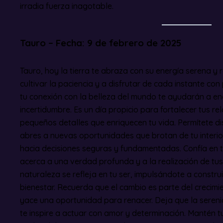
irradia fuerza inagotable.
Tauro – Fecha: 9 de febrero de 2025
Tauro, hoy la tierra te abraza con su energía serena y r
cultivar la paciencia y a disfrutar de cada instante con
tu conexión con la belleza del mundo te ayudarán a en
incertidumbre. Es un día propicio para fortalecer tus re
pequeños detalles que enriquecen tu vida. Permítete dis
abres a nuevas oportunidades que brotan de tu interior
hacia decisiones seguras y fundamentadas. Confía en tu
acerca a una verdad profunda y a la realización de tus 
naturaleza se refleja en tu ser, impulsándote a constru
bienestar. Recuerda que el cambio es parte del crecim
yace una oportunidad para renacer. Deja que la serenid
te inspire a actuar con amor y determinación. Mantén 