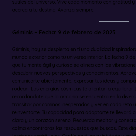
sutiles del universo. Vive cada momento con gratitud y
acerca a tu destino. Avanza siempre.
Géminis – Fecha: 9 de febrero de 2025
Géminis, hoy se despierta en ti una dualidad inspirador
mundo exterior como tu universo interior. La fecha 9 de
que tu mente ágil y curiosa se alinea con las vibracion
descubrir nuevas perspectivas y conocimientos. Apro
comunicarte abiertamente, expresar tus ideas y compart
rodean. Las energías cósmicas te alientan a equilibrar
recordándote que la armonía se encuentra en la divers
transitar por caminos inesperados y ver en cada reto 
reinventarte. Tu capacidad para adaptarte te llevará 
clara y un corazón sereno. Recuerda meditar y conectar
calma encontrarás las respuestas que buscas. Este día 
lecciones espirituales. Confía en ti, en tu intuición y en 