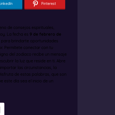
LinkedIn
Pinterest
eno de consejos espirituales,
oy. La fecha es
9 de febrero de
an para brindarte oportunidades
or. Permítete conectar con tu
 signo del zodiaco recibe un mensaje
cubrir la luz que reside en ti. Abre
importar las circunstancias, la
Disfruta de estas palabras, que son
e este día sea el inicio de un