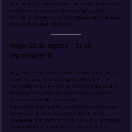
de tu identidad, mientras el sol ilumina el sendero hacia
una vida plena. Vive este día con coraje y pasión,
permitiendo que el amor y la abundancia se manifiesten
en cada rincón de tu existencia.
Virgo (23 de agosto – 22 de
septiembre) ♍
Hoy, Virgo, la energía del cosmos se alinea para invitarte
a la introspección y a la búsqueda de la perfección
interna. Regido por Mercurio, tu mente analítica se abre
para descifrar los misterios del universo y encontrar
belleza en los detalles cotidianos.
Frase motivadora del día:
«Cada pequeño paso hacia
la mejora es un salto hacia la grandeza interior.»
Consejo del día:
Confía en tu intuición y en tu capacidad
para transformar lo ordinario en extraordinario, sin