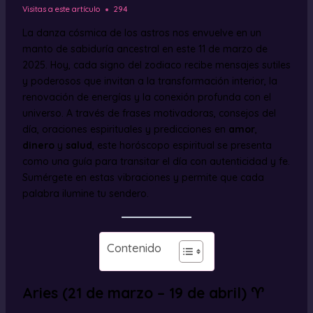
Visitas a este artículo
294
La danza cósmica de los astros nos envuelve en un
manto de sabiduría ancestral en este 11 de marzo de
2025. Hoy, cada signo del zodiaco recibe mensajes sutiles
y poderosos que invitan a la transformación interior, la
renovación de energías y la conexión profunda con el
universo. A través de frases motivadoras, consejos del
día, oraciones espirituales y predicciones en
amor
,
dinero
y
salud
, este horóscopo espiritual se presenta
como una guía para transitar el día con autenticidad y fe.
Sumérgete en estas vibraciones y permite que cada
palabra ilumine tu sendero.
Contenido
Aries (21 de marzo – 19 de abril) ♈