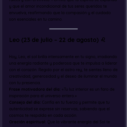
y que el amor incondicional de tus seres queridos te
envuelva, reafirmando que la compasión y el cuidado
son esenciales en tu camino.
Leo (23 de julio – 22 de agosto) ♌
Hoy, Leo, el sol brilla intensamente en tu signo, irradiando
una energía radiante y poderosa que te impulsa a liderar
con el corazón. Regido por el astro rey, te sientes lleno de
creatividad, generosidad y el deseo de iluminar el mundo
con tu presencia.
Frase motivadora del día:
«Tu luz interior es un faro de
inspiración para el universo entero.»
Consejo del día:
Confía en tu fuerza y permite que tu
autenticidad se exprese sin reservas, sabiendo que el
cosmos te respalda en cada acción.
Oración espiritual:
Que la vibrante energía del Sol te