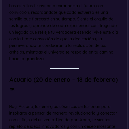
Las estrellas te invitan a mirar hacia el futuro con
convicción, recordándote que cada esfuerzo es una
semilla que florecerá en su tiempo. Siente el orgullo de
tus logros y aprende de cada experiencia, construyendo
un legado que refleje tu verdadera esencia. Vive este día
con la firme convicción de que la dedicación y la
perseverancia te conducirán a la realización de tus
anhelos, mientras el universo te respalda en tu camino
hacia la grandeza.
Acuario (20 de enero – 18 de febrero)
♒
Hoy, Acuario, las energías cósmicas se fusionan para
inspirarte a pensar de manera revolucionaria y conectar
con el flujo del universo. Regido por Urano, te sientes
repleto de ideas innovadoras y con un deseo incesante