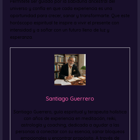
Permítete ser guiado por la sabiduría ancestral del
universo y confía en que cada experiencia es una
oportunidad para crecer, sanar y transformarte. Que este
horóscopo espiritual te inspire a vivir el presente con
intensidad y a soñar con un futuro lleno de luz y
esperanza.
Santiago Guerrero
Santiago Guerrero, guía espiritual y terapeuta holística
con años de experiencia en meditación, reiki,
astrología y coaching, dedicada a ayudar a las
personas a conectar con su esencia, sanar bloqueos
emocionales y encontrar propósito. A través de