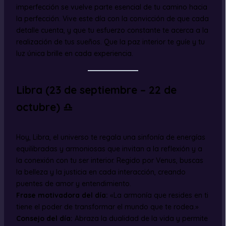
imperfección se vuelve parte esencial de tu camino hacia
la perfección. Vive este día con la convicción de que cada
detalle cuenta, y que tu esfuerzo constante te acerca a la
realización de tus sueños. Que la paz interior te guíe y tu
luz única brille en cada experiencia.
Libra (23 de septiembre – 22 de
octubre) ♎
Hoy, Libra, el universo te regala una sinfonía de energías
equilibradas y armoniosas que invitan a la reflexión y a
la conexión con tu ser interior. Regido por Venus, buscas
la belleza y la justicia en cada interacción, creando
puentes de amor y entendimiento.
Frase motivadora del día:
«La armonía que resides en ti
tiene el poder de transformar el mundo que te rodea.»
Consejo del día:
Abraza la dualidad de la vida y permite