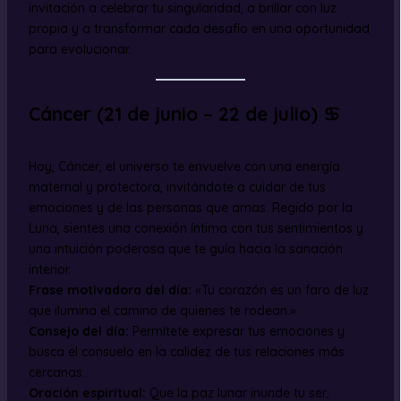
invitación a celebrar tu singularidad, a brillar con luz
propia y a transformar cada desafío en una oportunidad
para evolucionar.
Cáncer (21 de junio – 22 de julio) ♋
Hoy, Cáncer, el universo te envuelve con una energía
maternal y protectora, invitándote a cuidar de tus
emociones y de las personas que amas. Regido por la
Luna, sientes una conexión íntima con tus sentimientos y
una intuición poderosa que te guía hacia la sanación
interior.
Frase motivadora del día:
«Tu corazón es un faro de luz
que ilumina el camino de quienes te rodean.»
Consejo del día:
Permítete expresar tus emociones y
busca el consuelo en la calidez de tus relaciones más
cercanas.
Oración espiritual:
Que la paz lunar inunde tu ser,