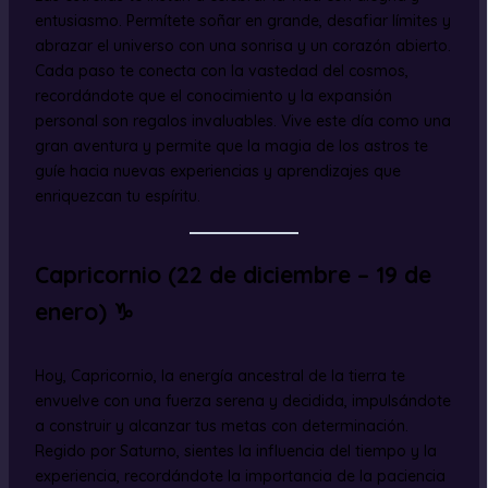
entusiasmo. Permítete soñar en grande, desafiar límites y
abrazar el universo con una sonrisa y un corazón abierto.
Cada paso te conecta con la vastedad del cosmos,
recordándote que el conocimiento y la expansión
personal son regalos invaluables. Vive este día como una
gran aventura y permite que la magia de los astros te
guíe hacia nuevas experiencias y aprendizajes que
enriquezcan tu espíritu.
Capricornio (22 de diciembre – 19 de
enero) ♑
Hoy, Capricornio, la energía ancestral de la tierra te
envuelve con una fuerza serena y decidida, impulsándote
a construir y alcanzar tus metas con determinación.
Regido por Saturno, sientes la influencia del tiempo y la
experiencia, recordándote la importancia de la paciencia