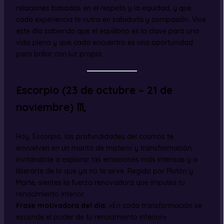
relaciones basadas en el respeto y la equidad, y que
cada experiencia te nutra en sabiduría y compasión. Vive
este día sabiendo que el equilibrio es la clave para una
vida plena y que cada encuentro es una oportunidad
para brillar con luz propia.
Escorpio (23 de octubre – 21 de
noviembre) ♏
Hoy, Escorpio, las profundidades del cosmos te
envuelven en un manto de misterio y transformación,
invitándote a explorar las emociones más intensas y a
liberarte de lo que ya no te sirve. Regido por Plutón y
Marte, sientes la fuerza renovadora que impulsa tu
renacimiento interior.
Frase motivadora del día:
«En cada transformación se
esconde el poder de tu renacimiento interior.»