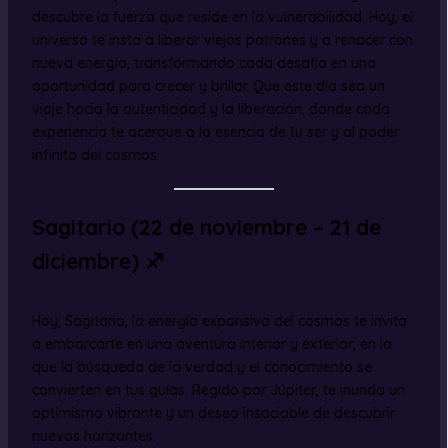
descubre la fuerza que reside en la vulnerabilidad. Hoy, el
universo te insta a liberar viejos patrones y a renacer con
nueva energía, transformando cada desafío en una
oportunidad para crecer y brillar. Que este día sea un
viaje hacia la autenticidad y la liberación, donde cada
experiencia te acerque a la esencia de tu ser y al poder
infinito del cosmos.
Sagitario (22 de noviembre – 21 de
diciembre) ♐
Hoy, Sagitario, la energía expansiva del cosmos te invita
a embarcarte en una aventura interior y exterior, en la
que la búsqueda de la verdad y el conocimiento se
convierten en tus guías. Regido por Júpiter, te inunda un
optimismo vibrante y un deseo insaciable de descubrir
nuevos horizontes.