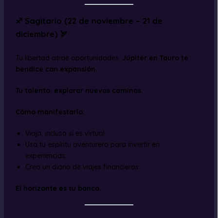
♐ Sagitario (22 de noviembre – 21 de
diciembre) 🏹
Tu libertad atrae oportunidades.
Júpiter en Tauro te
bendice con expansión.
Tu talento: explorar nuevos caminos.
Cómo manifestarlo:
Viaja, incluso si es virtual.
Usa tu espíritu aventurero para invertir en
experiencias.
Crea un diario de viajes financieros.
El horizonte es tu banco.