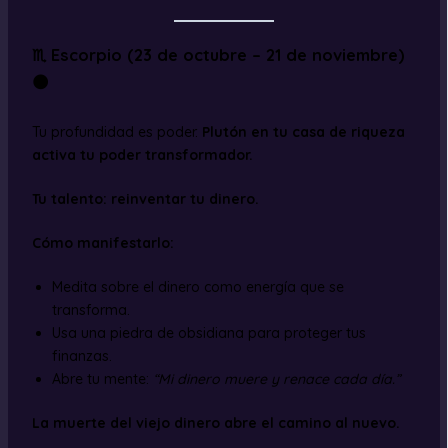
♏ Escorpio (23 de octubre – 21 de noviembre)
🌑
Tu profundidad es poder.
Plutón en tu casa de riqueza
activa tu poder transformador.
Tu talento: reinventar tu dinero.
Cómo manifestarlo:
Medita sobre el dinero como energía que se
transforma.
Usa una piedra de obsidiana para proteger tus
finanzas.
Abre tu mente:
“Mi dinero muere y renace cada día.”
La muerte del viejo dinero abre el camino al nuevo.