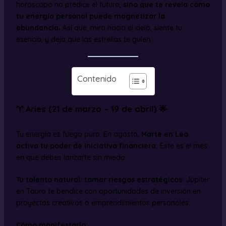
horóscopo no predice el futuro,
sino que te revela cómo
tu energía personal puede magnetizar la
abundancia.
Así que, mira hacia el cielo, siente tu
esencia, y deja que las estrellas te guíen.
Contenido
♈ Aries (21 de marzo – 19 de abril) 🌟
Tu energía es fuego puro. En agosto,
Marte en Leo
activa tu poder de iniciativa financiera.
Este es el mes
en que debes lanzarte sin miedo.
Tu talento natural: tomar riesgos estratégicos.
Júpiter
en Tauro te bendice con oportunidades de inversión en
proyectos creativos o emprendimientos personales.
Cómo manifestarlo: