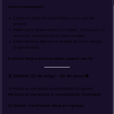
Cómo manifestarlo:
Coloca un cristal de cuarzo blanco en tu caja de
ahorros.
Habla con tu dinero como a un aliado:
“Gracias por tu
presencia, estoy listo para crecer contigo.”
Evita impulsos; deja que tu energía de Tauro atraiga
lo que mereces.
El dinero llega a quienes saben esperar con fe.
♊ Géminis (21 de mayo – 20 de junio) 🌐
Tu mente es una red de oportunidades. En agosto,
Mercurio en Leo activa tu comunicación financiera.
Tu talento: transformar ideas en ingresos.