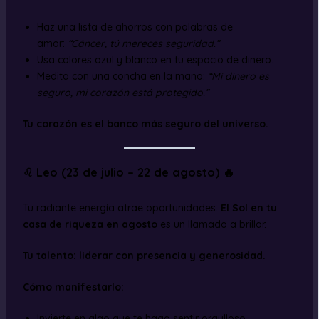
Haz una lista de ahorros con palabras de
amor:
“Cáncer, tú mereces seguridad.”
Usa colores azul y blanco en tu espacio de dinero.
Medita con una concha en la mano:
“Mi dinero es
seguro, mi corazón está protegido.”
Tu corazón es el banco más seguro del universo.
♌ Leo (23 de julio – 22 de agosto) 🔥
Tu radiante energía atrae oportunidades.
El Sol en tu
casa de riqueza en agosto
es un llamado a brillar.
Tu talento: liderar con presencia y generosidad.
Cómo manifestarlo:
Invierte en algo que te haga sentir orgulloso.