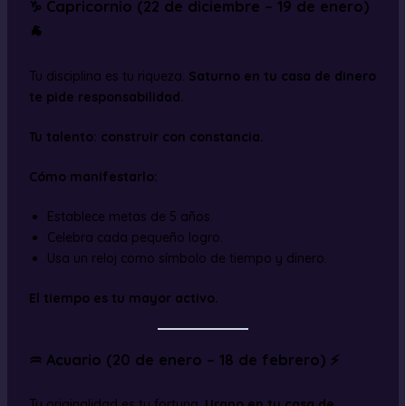
♑ Capricornio (22 de diciembre – 19 de enero)
🐐
Tu disciplina es tu riqueza.
Saturno en tu casa de dinero
te pide responsabilidad.
Tu talento: construir con constancia.
Cómo manifestarlo:
Establece metas de 5 años.
Celebra cada pequeño logro.
Usa un reloj como símbolo de tiempo y dinero.
El tiempo es tu mayor activo.
♒ Acuario (20 de enero – 18 de febrero) ⚡
Tu originalidad es tu fortuna.
Urano en tu casa de