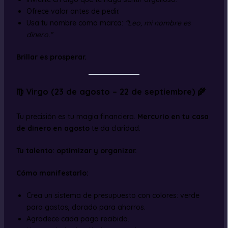
Ofrece valor antes de pedir.
Usa tu nombre como marca:
“Leo, mi nombre es
dinero.”
Brillar es prosperar.
♍ Virgo (23 de agosto – 22 de septiembre) 🌾
Tu precisión es tu magia financiera.
Mercurio en tu casa
de dinero en agosto
te da claridad.
Tu talento: optimizar y organizar.
Cómo manifestarlo:
Crea un sistema de presupuesto con colores: verde
para gastos, dorado para ahorros.
Agradece cada pago recibido.