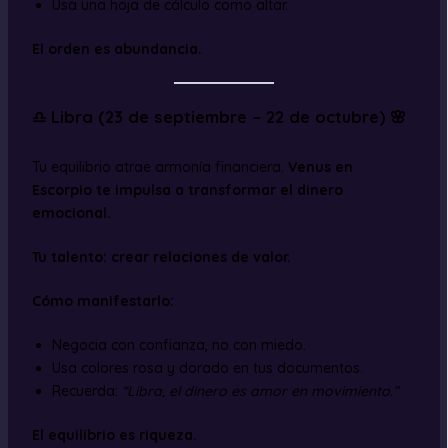
Usa una hoja de cálculo como altar.
El orden es abundancia.
♎ Libra (23 de septiembre – 22 de octubre) 🌸
Tu equilibrio atrae armonía financiera.
Venus en
Escorpio te impulsa a transformar el dinero
emocional.
Tu talento: crear relaciones de valor.
Cómo manifestarlo:
Negocia con confianza, no con miedo.
Usa colores rosa y dorado en tus documentos.
Recuerda:
“Libra, el dinero es amor en movimiento.”
El equilibrio es riqueza.