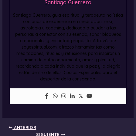
Santiago Guerrero
Santiago Guerrero, guía espiritual y terapeuta holística
con años de experiencia en meditación, reiki,
astrología y coaching, dedicada a ayudar a las
personas a conectar con su esencia, sanar bloqueos
emocionales y encontrar propósito. A través de
soyespiritual.com, ofrezco herramientas como
meditaciones, rituales y reflexiones para inspirar un
camino de autoconocimiento, amor y plenitud,
recordando a cada individuo que la paz y la alegría
están dentro de ellos. Cursos Espirituales para el
despertar de la consciencia.
ANTERIOR
SIGUIENTE