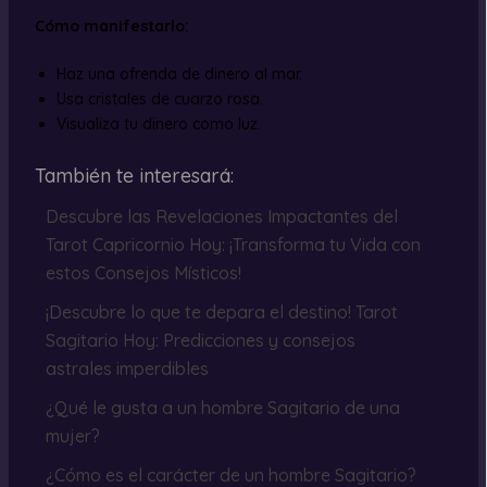
Cómo manifestarlo:
Haz una ofrenda de dinero al mar.
Usa cristales de cuarzo rosa.
Visualiza tu dinero como luz.
También te interesará:
Descubre las Revelaciones Impactantes del
Tarot Capricornio Hoy: ¡Transforma tu Vida con
estos Consejos Místicos!
¡Descubre lo que te depara el destino! Tarot
Sagitario Hoy: Predicciones y consejos
astrales imperdibles
¿Qué le gusta a un hombre Sagitario de una
mujer?
¿Cómo es el carácter de un hombre Sagitario?