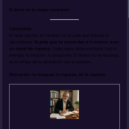
El amor es tu mejor inversión.
Conclusión:
En este agosto, el universo no te pide que fuerces la
abundancia.
Te pide que te recuerdes a ti mismo: eres
un canal de riqueza.
Cada signo tiene una llave. Usa tu
energía, tu intuición, tu propósito. El dinero no es escasez,
es el reflejo de tu alineación con el cosmos.
Recuerda: no busques la riqueza, sé la riqueza.