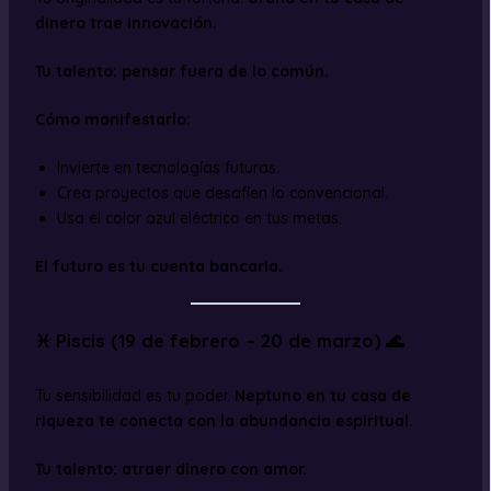
dinero trae innovación.
Tu talento: pensar fuera de lo común.
Cómo manifestarlo:
Invierte en tecnologías futuras.
Crea proyectos que desafíen lo convencional.
Usa el color azul eléctrico en tus metas.
El futuro es tu cuenta bancaria.
♓ Piscis (19 de febrero – 20 de marzo) 🌊
Tu sensibilidad es tu poder.
Neptuno en tu casa de
riqueza te conecta con la abundancia espiritual.
Tu talento: atraer dinero con amor.