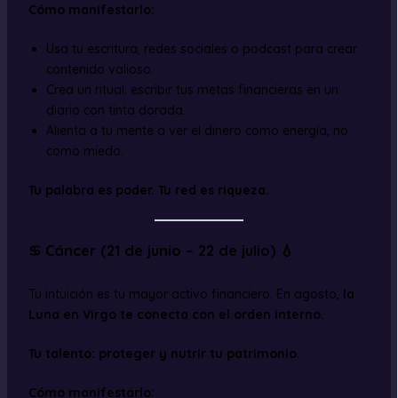
Cómo manifestarlo:
Usa tu escritura, redes sociales o podcast para crear
contenido valioso.
Crea un ritual: escribir tus metas financieras en un
diario con tinta dorada.
Alienta a tu mente a ver el dinero como energía, no
como miedo.
Tu palabra es poder. Tu red es riqueza.
♋ Cáncer (21 de junio – 22 de julio) 💧
Tu intuición es tu mayor activo financiero. En agosto,
la
Luna en Virgo te conecta con el orden interno.
Tu talento: proteger y nutrir tu patrimonio.
Cómo manifestarlo: