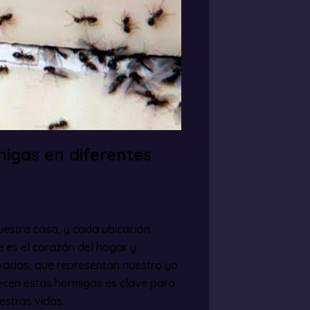
rmigas en diferentes
uestra casa, y cada ubicación
e es el corazón del hogar y
rivadas, que representan nuestro yo
ecen estas hormigas es clave para
estras vidas.