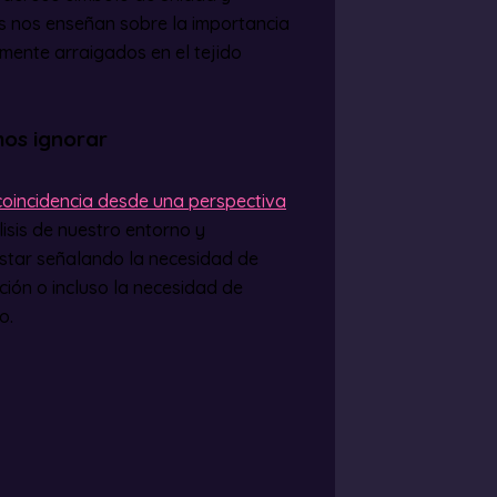
os nos enseñan sobre la importancia
mente arraigados en el tejido
mos ignorar
coincidencia desde una perspectiva
álisis de nuestro entorno y
estar señalando la necesidad de
ión o incluso la necesidad de
o.