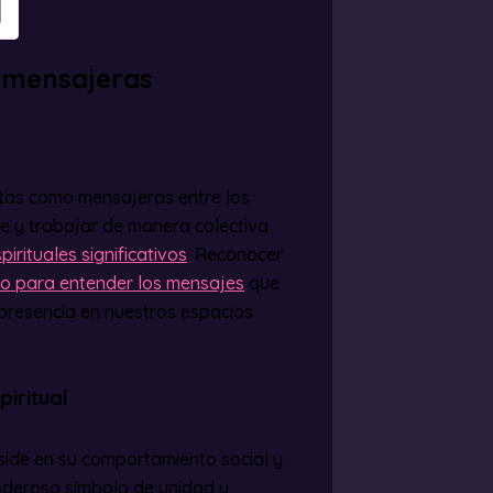
 mensajeras
stas como mensajeras entre los
se y trabajar de manera colectiva
pirituales significativos
. Reconocer
aso para entender los mensajes
que
presencia en nuestros espacios
iritual
eside en su comportamiento social y
poderoso símbolo de unidad y