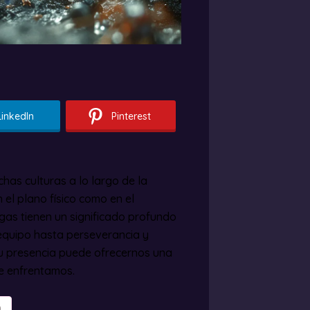
LinkedIn
Pinterest
has culturas a lo largo de la
 el plano físico como en el
igas tienen un significado profundo
 equipo hasta perseverancia y
su presencia puede ofrecernos una
ue enfrentamos.