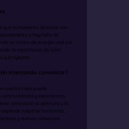
na
e que es momento de iniciar con
ecialmente si hay falta de
endo un centro de energía vital por
ando la importancia de nutrir
s y proyectos.
stán intentando comunicar?
 de nuestra casa puede
 oportunidades y experiencias.
ior, simbolizan la apertura y la
 expandir nuestros horizontes,
 cambios y nuevos comienzos.