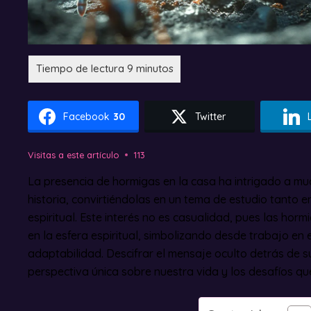
Facebook
30
Twitter
Visitas a este artículo
113
La presencia de hormigas en la casa ha intrigado a muc
historia, convirtiéndolas en un tema de estudio tanto en
espiritual. Este interés no es casualidad, pues las horm
en la esfera espiritual, simbolizando desde trabajo en
adaptabilidad. Descifrar el mensaje oculto detrás de 
perspectiva única sobre nuestra vida y los desafíos q