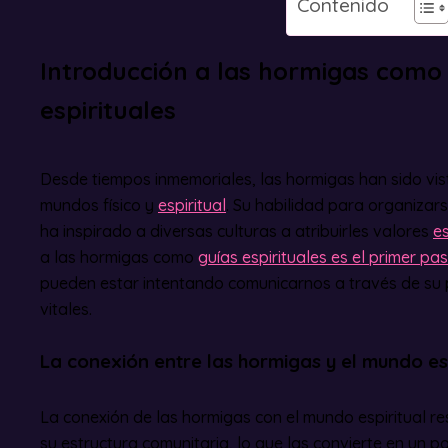
Contenido
Introducción a las hormigas como
espirituales
Desde tiempos inmemoriales, las hormigas han sido vi
mundos físico y
espiritual
. Su habilidad para organizar
ha inspirado a diversas culturas a atribuirles valores
es
a las hormigas como
guías espirituales es el primer p
pueden estar intentando comunicarnos a través de su 
vitales.
La conexión entre las hormigas y el mundo esp
La conexión de las hormigas con el mundo espiritual r
su estructura comunitaria, lo que las convierte en un 