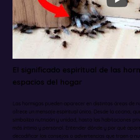
El significado espiritual de las ho
espacios del hogar
Las hormigas pueden aparecer en distintas áreas de n
ofrece un mensaje espiritual único. Desde la cocina, qu
simboliza nutrición y unidad, hasta las habitaciones p
más íntimo y personal. Entender dónde y por qué apar
decodificar los consejos o advertencias que traen a nu