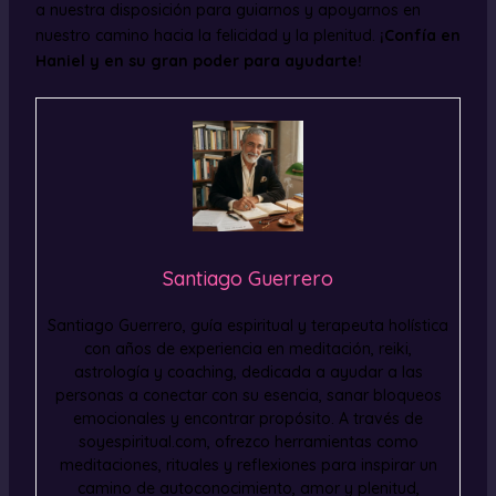
a nuestra disposición para guiarnos y apoyarnos en
nuestro camino hacia la felicidad y la plenitud.
¡Confía en
Haniel y en su gran poder para ayudarte!
Santiago Guerrero
Santiago Guerrero, guía espiritual y terapeuta holística
con años de experiencia en meditación, reiki,
astrología y coaching, dedicada a ayudar a las
personas a conectar con su esencia, sanar bloqueos
emocionales y encontrar propósito. A través de
soyespiritual.com, ofrezco herramientas como
meditaciones, rituales y reflexiones para inspirar un
camino de autoconocimiento, amor y plenitud,