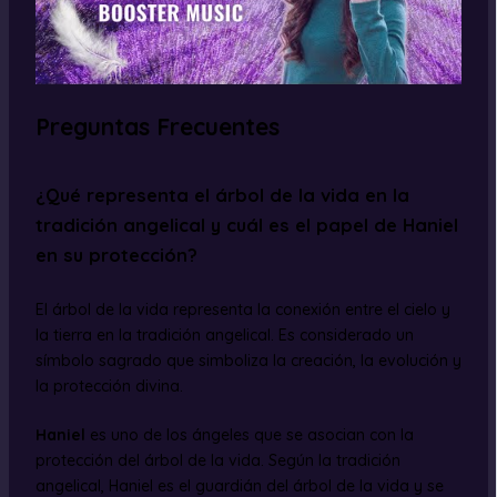
Preguntas Frecuentes
¿Qué representa el árbol de la vida en la
tradición angelical y cuál es el papel de Haniel
en su protección?
El árbol de la vida representa la conexión entre el cielo y
la tierra en la tradición angelical. Es considerado un
símbolo sagrado que simboliza la creación, la evolución y
la protección divina.
Haniel
es uno de los ángeles que se asocian con la
protección del árbol de la vida. Según la tradición
angelical, Haniel es el guardián del árbol de la vida y se