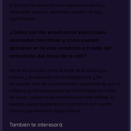
la práctica de estas técnicas requiere paciencia y
dedicación, pero los resultados pueden ser muy
significativos.
¿Cuáles son las enseñanzas espirituales
asociadas con Haniel y cómo pueden
aplicarse en la vida cotidiana a través del
simbolismo del árbol de la vida?
Haniel es conocido como el ángel de la gracia y la
belleza, y es asociado con la energía lunar y las
emociones. Una de sus enseñanzas espirituales es que la
belleza y la armonía pueden ser encontradas en todas
las cosas, incluso en las circunstancias más difíciles. Su
energía puede ayudarnos a conectarnos con nuestra
intuición y a encontrar la paz interior.
También te interesará: