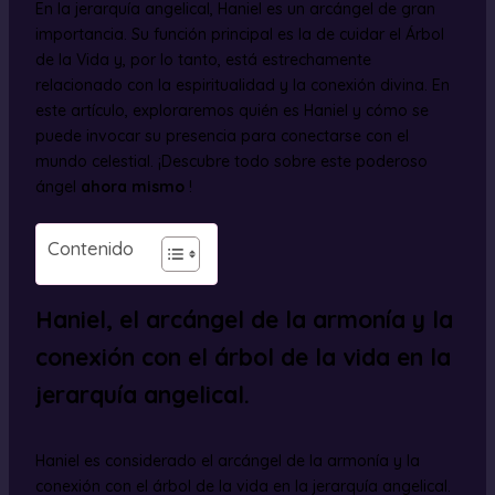
En la jerarquía angelical, Haniel es un arcángel de gran
importancia. Su función principal es la de cuidar el Árbol
de la Vida y, por lo tanto, está estrechamente
relacionado con la espiritualidad y la conexión divina. En
este artículo, exploraremos quién es Haniel y cómo se
puede invocar su presencia para conectarse con el
mundo celestial. ¡Descubre todo sobre este poderoso
ángel
ahora mismo
!
Contenido
Haniel, el arcángel de la armonía y la
conexión con el árbol de la vida en la
jerarquía angelical.
Haniel es considerado el arcángel de la armonía y la
conexión con el árbol de la vida en la jerarquía angelical.