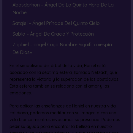
Abasdarhon – Ángel De La Quinta Hora De La
Noche
Satqiel – Ángel Príncipe Del Quinto Cielo
Sablo – Ángel De Gracia Y Protección
Zophiel – ángel Cuyo Nombre Significa «espía
De Dios»
En el simbolismo del árbol de la vida, Haniel está
asociado con la séptima esfera, llamada Netzach, que
representa la victoria y la superación de los obstáculos.
Esta esfera también se relaciona con el amor y las
emociones.
Para aplicar las enseñanzas de Haniel en nuestra vida
cotidiana, podemos meditar con su imagen o con una
vela blanca mientras invocamos su presencia. Podemos
pedir su ayuda para encontrar la belleza en nuestro