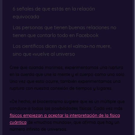
6 señales de que estás en la relación
equivocada
Las personas que tienen buenas relaciones no
tienen que contarlo todo en Facebook
Los científicos dicen que el «alma» no muere,
sino que «vuelve al universo
Cree que cuando morimos, experimentamos una ruptura
en la cuerda que une la mente y el cuerpo como uno solo.
Una vez que esto ocurre, también experimentamos una
ruptura con nuestra conexión de tiempos y lugares.
«De hecho, el biocentrismo sugiere que es un múltiple que
conduce a todas las posibilidades físicas. Cada vez más
físicos empiezan a aceptar la interpretación de la física
cuántica
de «muchos mundos», que afirma que hay un
número infinito de universos.