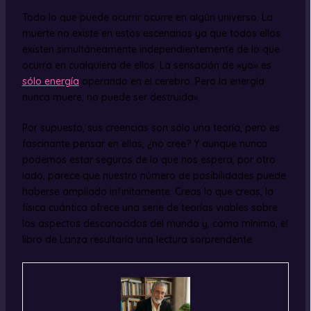
Todo lo que puede ocurrir ocurre en algún universo. La
muerte no existe en estos escenarios ya que todos ellos
existen simultáneamente independientemente de lo que
ocurra en cualquiera de ellos. La sensación de «yo» es
sólo energía
operando en el cerebro. Pero la energía
nunca muere; no puede ser destruida».
Por supuesto, sus creencias son sólo una teoría, pero es
fascinante pensar en ellas, ¿no cree? Y aunque nunca
podemos estar seguros de lo que nos espera, por otro
lado, parece que nuestro número de posibilidades puede
haberse ampliado infinitamente. Creas lo que creas, la
física cuántica ofrece una serie de teorías viables sobre
los aspectos desconocidos del mundo y, como mínimo, el
libro de Lanza resultaría una lectura sorprendente.