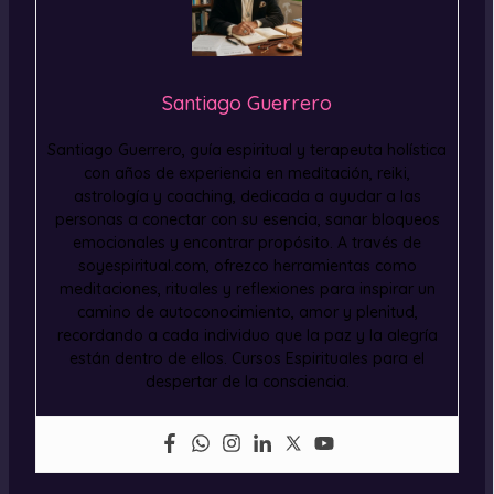
Santiago Guerrero
Santiago Guerrero, guía espiritual y terapeuta holística
con años de experiencia en meditación, reiki,
astrología y coaching, dedicada a ayudar a las
personas a conectar con su esencia, sanar bloqueos
emocionales y encontrar propósito. A través de
soyespiritual.com, ofrezco herramientas como
meditaciones, rituales y reflexiones para inspirar un
camino de autoconocimiento, amor y plenitud,
recordando a cada individuo que la paz y la alegría
están dentro de ellos. Cursos Espirituales para el
despertar de la consciencia.