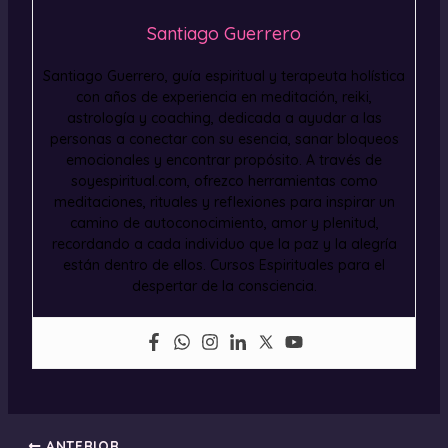
Santiago Guerrero
Santiago Guerrero, guía espiritual y terapeuta holística
con años de experiencia en meditación, reiki,
astrología y coaching, dedicada a ayudar a las
personas a conectar con su esencia, sanar bloqueos
emocionales y encontrar propósito. A través de
soyespiritual.com, ofrezco herramientas como
meditaciones, rituales y reflexiones para inspirar un
camino de autoconocimiento, amor y plenitud,
recordando a cada individuo que la paz y la alegría
están dentro de ellos. Cursos Espirituales para el
despertar de la consciencia.
ANTERIOR