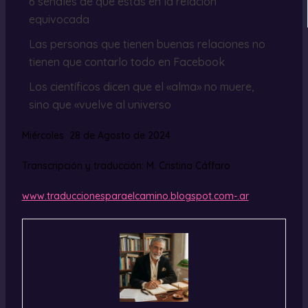
6 señales de que estás en la relación
equivocada
Las personas que tienen buenas relaciones no
tienen que contarlo todo en Facebook
Los científicos dicen que el «alma» no muere,
sino que «vuelve al universo
Miércoles 28 de Agosto de 2024
Transcripción y traducción: M. Cristina Cáffaro
www.traduccionesparaelcamino.blogspot.com-.ar