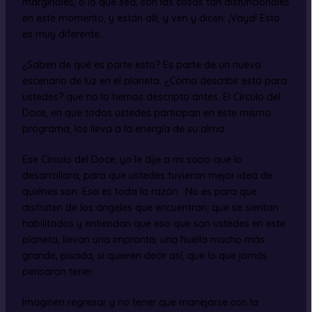
marginales, o lo que sea, son las cosas tan disfuncionales
en este momento, y están allí, y ven y dicen: ¡Vaya! Esto
es muy diferente.
¿Saben de qué es parte esto? Es parte de un nuevo
escenario de luz en el planeta. ¿Cómo describir esto para
ustedes? que no lo hemos descripto antes. El Círculo del
Doce, en que todos ustedes participan en este mismo
programa, los lleva a la energía de su alma.
Ese Círculo del Doce, yo le dije a mi socio que lo
desarrollara, para que ustedes tuvieran mejor idea de
quiénes son. Esa es toda la razón. No es para que
disfruten de los ángeles que encuentran; que se sientan
habilitados y entiendan que eso que son ustedes en este
planeta, llevan una impronta, una huella mucho más
grande, pisada, si quieren decir así, que lo que jamás
pensaron tener.
Imaginen regresar y no tener que manejarse con la