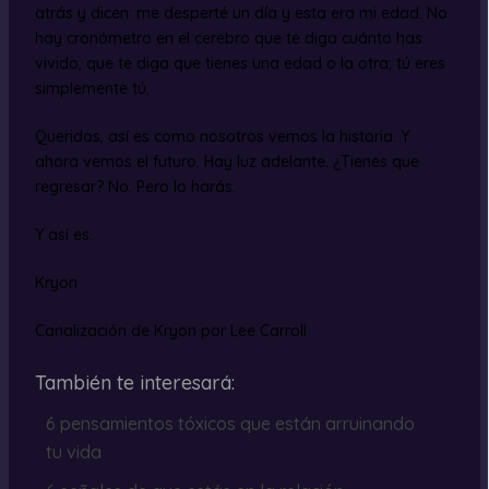
atrás y dicen: me desperté un día y esta era mi edad. No
hay cronómetro en el cerebro que te diga cuánto has
vivido, que te diga que tienes una edad o la otra; tú eres
simplemente tú.
Queridos, así es como nosotros vemos la historia. Y
ahora vemos el futuro. Hay luz adelante. ¿Tienes que
regresar? No. Pero lo harás.
Y así es.
Kryon
Canalización de Kryon por Lee Carroll
También te interesará:
6 pensamientos tóxicos que están arruinando
tu vida