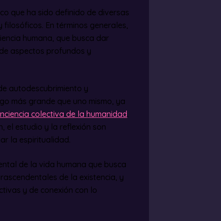
ico que ha sido definido de diversas
 filosóficos. En términos generales,
eriencia humana, que busca dar
n de aspectos profundos y
de autodescubrimiento y
algo más grande que uno mismo, ya
nciencia colectiva de la humanidad
.
, el estudio y la reflexión son
 la espiritualidad.
mental de la vida humana que busca
ascendentales de la existencia, y
ctivas y de conexión con lo