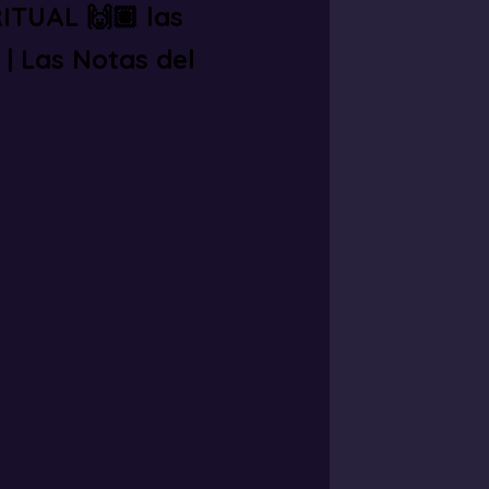
ITUAL 🙌🏽 las
| Las Notas del