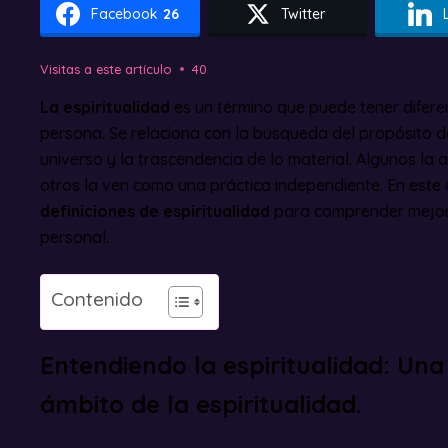
Facebook
26
Twitter
Visitas a este artículo
40
La espiritualidad
es un término que puede tener difere
persona. Se relaciona con la búsqueda del propósito de
universo y la trascendencia de lo material. Algunos la 
otros la ven como una práctica independiente. En este a
definiciones de espiritualidad
para comprender mejor
personal.
Contenido
Entendiendo la espiritualidad: Una 
ámbito de la espiritualidad.