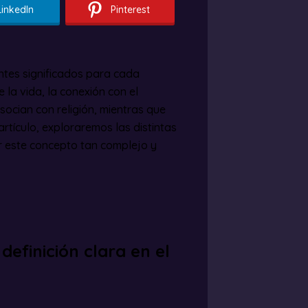
LinkedIn
Pinterest
ntes significados para cada
 la vida, la conexión con el
asocian con religión, mientras que
rtículo, exploraremos las distintas
 este concepto tan complejo y
definición clara en el