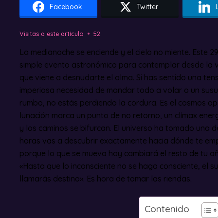
Facebook
Twitter
Visitas a este artículo
52
La medianoche se enciende y el cielo no miente. Este 29 
simple evento astronómico para contemplar desde la v
que viene a desnudarte el alma. Si has sentido una tens
imperiosa necesidad de mandar todo a volar o un susur
rumbo, no estás perdiendo la cordura. Es el cosmos o
lunación marca un punto de no retorno, un clímax ene
y los caminos se bifurcan. El universo ha tomado una de
horas vas a descubrir exactamente hacia dónde te emp
porque lo que se mueva hoy cambiará el resto de tu añ
«Hasta que lo inconsciente no se haga consciente, el sub
llamarás destino». Es hora de tomar las riendas.
Contenido