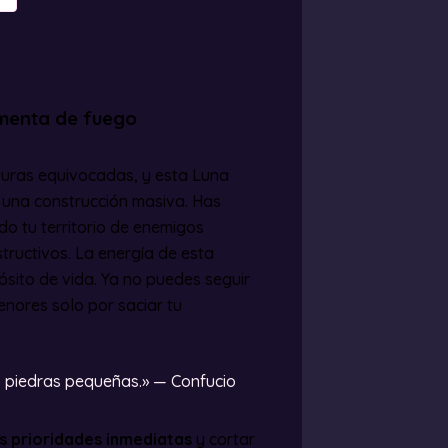
ormenta de fuego
turas equivocadas, y esta Luna
a una construcción masiva. Has
o tu territorio de enemigos
tructivos. La energía de esta
ósito de vida. Ya no puedes seguir
nores solo por saciar tu
piedras pequeñas.» — Confucio
us prioridades inmediatas
y cortar