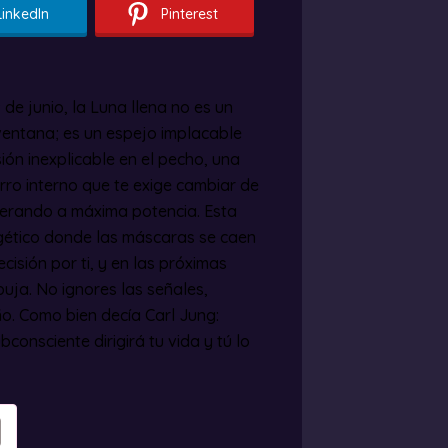
LinkedIn
Pinterest
de junio, la Luna llena no es un
entana; es un espejo implacable
ión inexplicable en el pecho, una
ro interno que te exige cambiar de
perando a máxima potencia. Esta
rgético donde las máscaras se caen
cisión por ti, y en las próximas
uja. No ignores las señales,
o. Como bien decía Carl Jung:
consciente dirigirá tu vida y tú lo