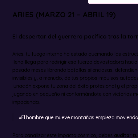
ARIES (MARZO 21 – ABRIL 19)
El despertar del guerrero pacífico tras la t
Aries, tu fuego interno ha estado quemando las estruc
llena llega para redirigir esa fuerza devastadora haci
pasado meses librando batallas silenciosas, defendiend
invisibles y, a menudo, de tus propios impulsos autodes
lunación expone tu zona del éxito profesional y el prop
jugando en pequeño ni conformándote con victorias me
impaciencia.
«El hombre que mueve montañas empieza moviendo 
Para canalizar este impacto cósmico, debes
auditar t