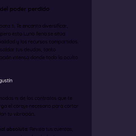
 del poder perdido
ara ti. Te encanta diversificar,
 pero esta Luna llena se sitúa
ualidad y los recursos compartidos.
 saldar tus deudas, tanto
cación intensa donde todo lo oculto
gustín
odas ni de los contratos que te
rga el coraje necesario para cortar
an tu vibración.
nal absoluta
. Revisa tus cuentas,