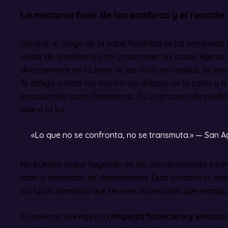
La metamorfosis de las sombras y el rescate
Géminis, el juego de la superficialidad se ha terminado p
saltar de una idea a otra y mantener las cosas ligeras,
directamente en tu zona de las crisis profundas, la sex
Te obliga a mirar tus monstruos debajo de la cama y a
emocionales como financieras. Es un proceso de purifi
sale a la luz.
«Lo que no se confronta, no se transmuta.» — San A
No puedes seguir huyendo de las conversaciones incóm
atan a dinámicas de dependencia. Esta lunación te oto
los lazos kármicos que te unen a personas que manipul
El universo te exige una
limpieza financiera y emocio