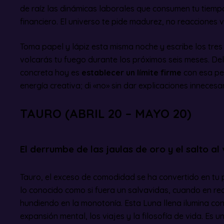
de raíz las dinámicas laborales que consumen tu tiempo
financiero. El universo te pide madurez, no reacciones v
Toma papel y lápiz esta misma noche y escribe los tres
volcarás tu fuego durante los próximos seis meses. Dele
concreta hoy es
establecer un límite firme
con esa pe
energía creativa; di «no» sin dar explicaciones innecesar
TAURO (ABRIL 20 – MAYO 20)
El derrumbe de las jaulas de oro y el salto a
Tauro, el exceso de comodidad se ha convertido en tu p
lo conocido como si fuera un salvavidas, cuando en rea
hundiendo en la monotonía. Esta Luna llena ilumina con
expansión mental, los viajes y la filosofía de vida. Es