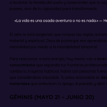
a levantar la mirada del suelo y comprender que tu s
posees, sino de tu capacidad para transformarte.
«La vida es una osada aventura o no es nada.» — He
El cielo te está exigiendo que rompas las reglas autoi
material y espiritual. Deja de postergar ese aprendiz
mentalidad por miedo a la inestabilidad temporal.
Para reaccionar a esta energía, hoy mismo vas a
inver
conocimiento
que expanda tus fronteras profesionales
cambia tu trayecto habitual, habla con personas fuera 
que considerabas imposible. Tu paso accionable es
des
materiales
que simbolicen tu apego al pasado y abrir e
GÉMINIS (MAYO 21 – JUNIO 20)