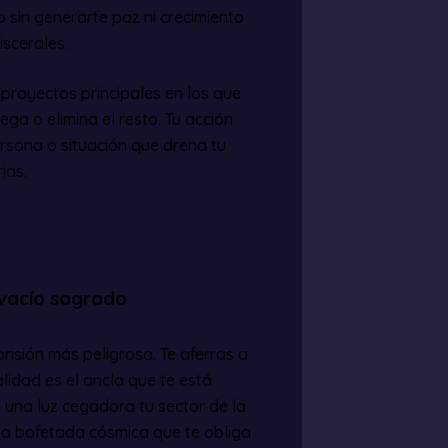
 sin generarte paz ni crecimiento
iscerales.
 proyectos principales en los que
ga o elimina el resto. Tu acción
rsona o situación que drena tu
ias.
l vacío sagrado
risión más peligrosa. Te aferras a
lidad es el ancla que te está
 una luz cegadora tu sector de la
 una bofetada cósmica que te obliga