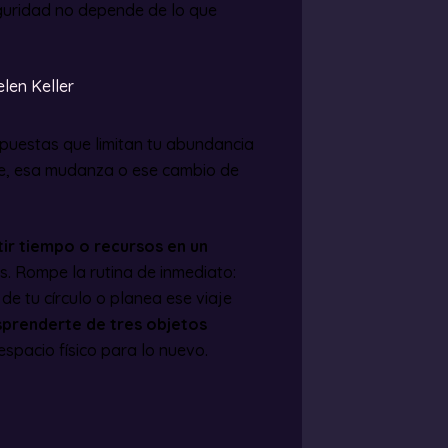
eguridad no depende de lo que
len Keller
mpuestas que limitan tu abundancia
aje, esa mudanza o ese cambio de
tir tiempo o recursos en un
. Rompe la rutina de inmediato:
de tu círculo o planea ese viaje
prenderte de tres objetos
spacio físico para lo nuevo.